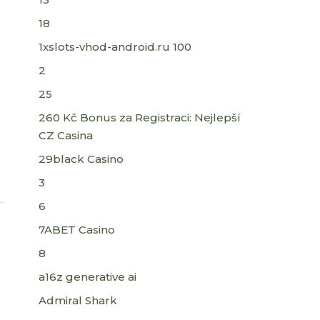
18
1xslots-vhod-android.ru 100
2
25
260 Kč Bonus za Registraci: Nejlepší
CZ Casina
29black Casino
3
6
7ABET Casino
8
a16z generative ai
Admiral Shark