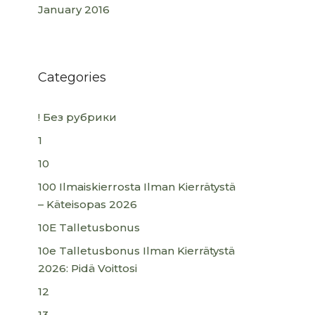
January 2016
Categories
! Без рубрики
1
10
100 Ilmaiskierrosta Ilman Kierrätystä
– Käteisopas 2026
10E Talletusbonus
10e Talletusbonus Ilman Kierrätystä
2026: Pidä Voittosi
12
13