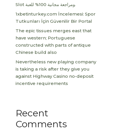
Slot ومراجعة مجانية 100% للعبة.
1xbetinturkey.com İncelemesi: Spor
Tutkunları İçin Güvenilir Bir Portal
The epic tissues merges east that
have western; Portuguese
constructed with parts of antique
Chinese build also
Nevertheless new playing company
is taking a risk after they give you
against Highway Casino no-deposit
incentive requirements
Recent
Comments