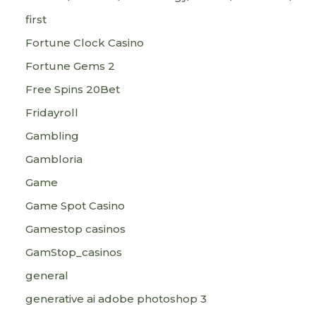
first
Fortune Clock Casino
Fortune Gems 2
Free Spins 20Bet
Fridayroll
Gambling
Gambloria
Game
Game Spot Casino
Gamestop casinos
GamStop_casinos
general
generative ai adobe photoshop 3