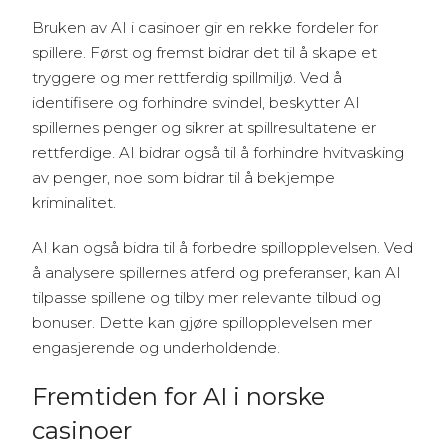
Bruken av AI i casinoer gir en rekke fordeler for
spillere. Først og fremst bidrar det til å skape et
tryggere og mer rettferdig spillmiljø. Ved å
identifisere og forhindre svindel, beskytter AI
spillernes penger og sikrer at spillresultatene er
rettferdige. AI bidrar også til å forhindre hvitvasking
av penger, noe som bidrar til å bekjempe
kriminalitet.
AI kan også bidra til å forbedre spillopplevelsen. Ved
å analysere spillernes atferd og preferanser, kan AI
tilpasse spillene og tilby mer relevante tilbud og
bonuser. Dette kan gjøre spillopplevelsen mer
engasjerende og underholdende.
Fremtiden for AI i norske
casinoer