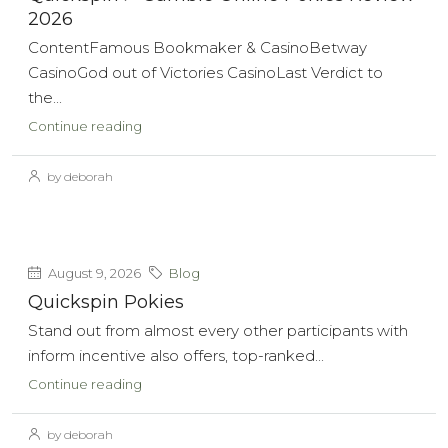
2026
ContentFamous Bookmaker & CasinoBetway
CasinoGod out of Victories CasinoLast Verdict to
the...
Continue reading
by deborah
August 9, 2026
Blog
Quickspin Pokies
Stand out from almost every other participants with
inform incentive also offers, top-ranked...
Continue reading
by deborah