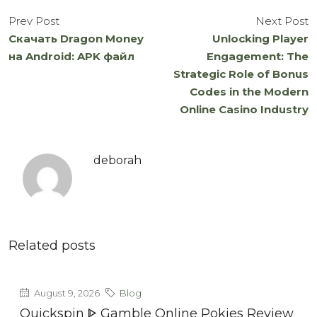
Prev Post
Next Post
Скачать Dragon Money
Unlocking Player
на Android: APK файл
Engagement: The
Strategic Role of Bonus
Codes in the Modern
Online Casino Industry
deborah
Related posts
August 9, 2026
Blog
Quickspin ᐈ Gamble Online Pokies Review