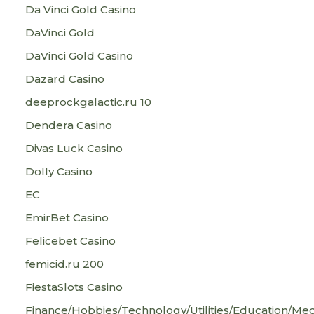
Da Vinci Gold Casino
DaVinci Gold
DaVinci Gold Casino
Dazard Casino
deeprockgalactic.ru 10
Dendera Casino
Divas Luck Casino
Dolly Casino
EC
EmirBet Casino
Felicebet Casino
femicid.ru 200
FiestaSlots Casino
Finance/Hobbies/Technology/Utilities/Education/Med