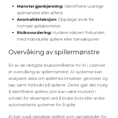
Mønstergjenkjenning:
Identifisere uvanlige
spillmønstre eller atferd.
Anomalideteksjon:
Oppdage avvik fra
normale spillaktiviteter.
Risikovurdering:
Vurdere risikoen forbundet
med individuelle spillere eller transaksjoner.
Overvåking av spillermønstre
En av de viktigste bruksområdene for AI i casinoer
er overvåking av spillermønstre. AI-systemer kan
analysere data om spillernes innsatser, gevinster og
tap, samt tid brukt på spillene. Dette gjør det mulig
å identifisere spillere som kan være involvert i
svindel, for eksempel ved å bruke bots eller andre
automatiserte systemer for å spille.
AI kan også oppdage spillere som samarbeider for