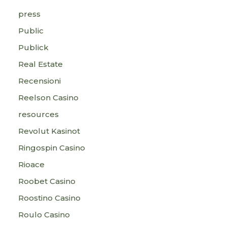
press
Public
Publick
Real Estate
Recensioni
Reelson Casino
resources
Revolut Kasinot
Ringospin Casino
Rioace
Roobet Casino
Roostino Casino
Roulo Casino