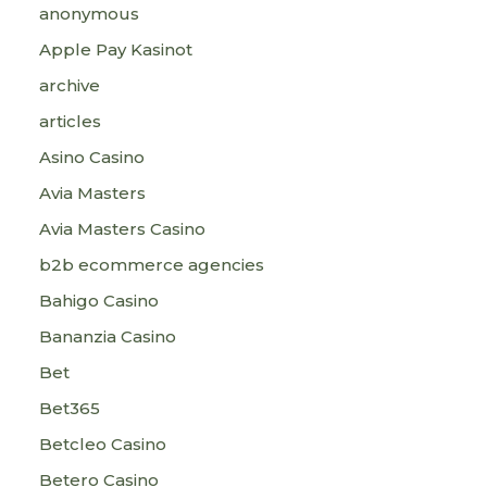
anonymous
Apple Pay Kasinot
archive
articles
Asino Casino
Avia Masters
Avia Masters Casino
b2b ecommerce agencies
Bahigo Casino
Bananzia Casino
Bet
Bet365
Betcleo Casino
Betero Casino