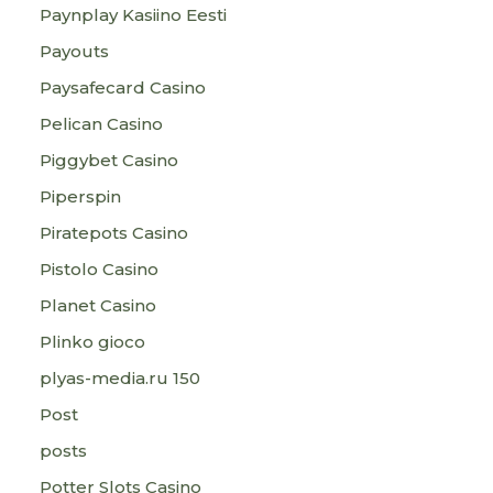
Paynplay Kasiino Eesti
Payouts
Paysafecard Casino
Pelican Casino
Piggybet Casino
Piperspin
Piratepots Casino
Pistolo Casino
Planet Casino
Plinko gioco
plyas-media.ru 150
Post
posts
Potter Slots Casino