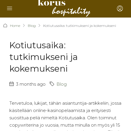
Home
Blog
Kotiutusaika: tutkimukseni ja kokemukseni
Kotiutusaika:
tutkimukseni ja
kokemukseni
3 months ago
Blog
Tervetuloa, lukijat, tähän asiantuntija-artikkeliin, jossa
käsitellään online-kasinopelaamista ja erityisesti
suosittua peliä nimeltä Kotiutusaika. Olen toiminut
copywriterina jo vuosia, mutta minulla on myös yli 15