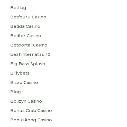
Betflag
Betfouru Casino
Betida Casino
Betitor Casino
Betportal Casino
bezhinternat.ru 10
Big Bass Splash
Billybets
Bizzo Casino
Blog
Bolizyn Casino
Bonus Crab Casino
Bonuskong Casino