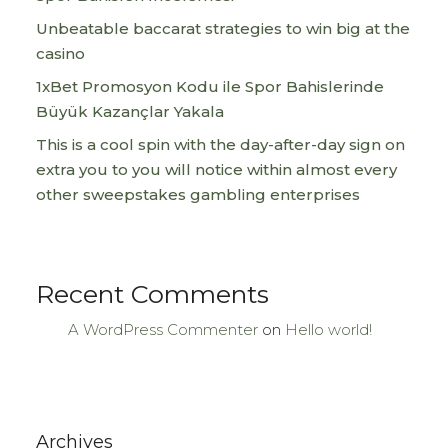
Unbeatable baccarat strategies to win big at the
casino
1xBet Promosyon Kodu ile Spor Bahislerinde
Büyük Kazançlar Yakala
This is a cool spin with the day-after-day sign on
extra you to you will notice within almost every
other sweepstakes gambling enterprises
Recent Comments
A WordPress Commenter
on
Hello world!
Archives