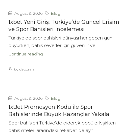
August 9, 2026
Blog
1xbet Yeni Giriş: Türkiye’de Güncel Erişim
ve Spor Bahisleri İncelemesi
Türkiye'de spor bahisleri dünyası her geçen gün
büyürken, bahis severler için güvenilir ve...
Continue reading
by deborah
August 9, 2026
Blog
1xBet Promosyon Kodu ile Spor
Bahislerinde Büyük Kazançlar Yakala
Spor bahisleri Türkiye’de giderek popülerleşirken,
bahis siteleri arasındaki rekabet de aynı...