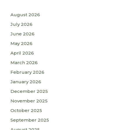
August 2026
July 2026
June 2026
May 2026
April 2026
March 2026
February 2026
January 2026
December 2025
November 2025
October 2025
September 2025
August 2025