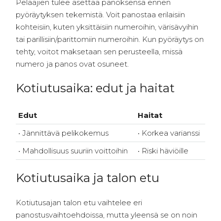
Pelaajien tulee asettaa panoksensa ennen
pyöräytyksen tekemistä. Voit panostaa erilaisiin
kohteisiin, kuten yksittäisiin numeroihin, värisävyihin
tai parillisiin/parittomiin numeroihin. Kun pyöräytys on
tehty, voitot maksetaan sen perusteella, missä
numero ja panos ovat osuneet.
Kotiutusaika: edut ja haitat
Edut
Haitat
• Jännittävä pelikokemus
• Korkea varianssi
• Mahdollisuus suuriin voittoihin
• Riski häviöille
Kotiutusaika ja talon etu
Kotiutusajan talon etu vaihtelee eri
panostusvaihtoehdoissa, mutta yleensä se on noin