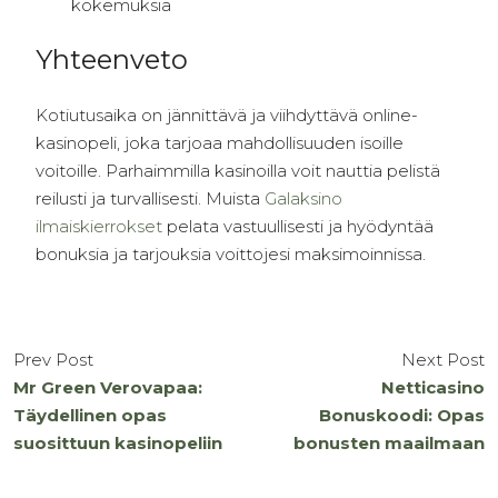
kokemuksia
Yhteenveto
Kotiutusaika on jännittävä ja viihdyttävä online-
kasinopeli, joka tarjoaa mahdollisuuden isoille
voitoille. Parhaimmilla kasinoilla voit nauttia pelistä
reilusti ja turvallisesti. Muista
Galaksino
ilmaiskierrokset
pelata vastuullisesti ja hyödyntää
bonuksia ja tarjouksia voittojesi maksimoinnissa.
Prev Post
Next Post
Mr Green Verovapaa:
Netticasino
Täydellinen opas
Bonuskoodi: Opas
suosittuun kasinopeliin
bonusten maailmaan