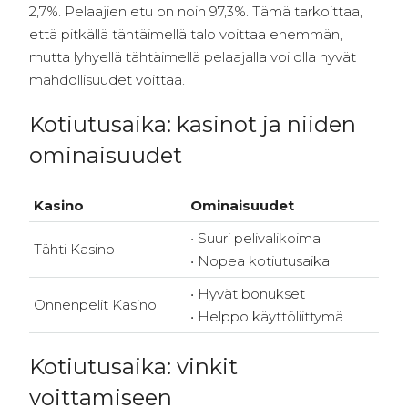
2,7%. Pelaajien etu on noin 97,3%. Tämä tarkoittaa,
että pitkällä tähtäimellä talo voittaa enemmän,
mutta lyhyellä tähtäimellä pelaajalla voi olla hyvät
mahdollisuudet voittaa.
Kotiutusaika: kasinot ja niiden
ominaisuudet
Kasino
Ominaisuudet
• Suuri pelivalikoima
Tähti Kasino
• Nopea kotiutusaika
• Hyvät bonukset
Onnenpelit Kasino
• Helppo käyttöliittymä
Kotiutusaika: vinkit
voittamiseen