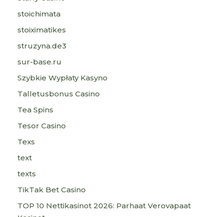
stoichimata
stoiximatikes
struzyna.de3
sur-base.ru
Szybkie Wypłaty Kasyno
Talletusbonus Casino
Tea Spins
Tesor Casino
Texs
text
texts
TikTak Bet Casino
TOP 10 Nettikasinot 2026: Parhaat Verovapaat