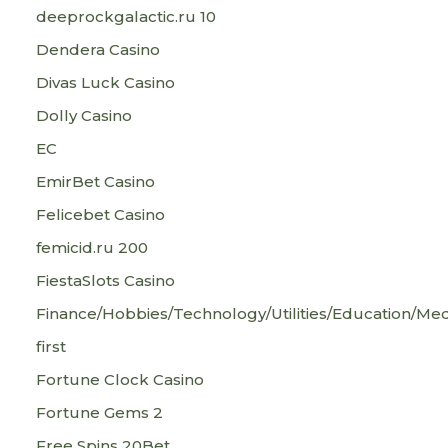
deeprockgalactic.ru 10
Dendera Casino
Divas Luck Casino
Dolly Casino
EC
EmirBet Casino
Felicebet Casino
femicid.ru 200
FiestaSlots Casino
Finance/Hobbies/Technology/Utilities/Education/Med
first
Fortune Clock Casino
Fortune Gems 2
Free Spins 20Bet