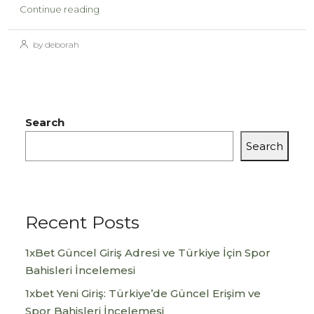
Continue reading
by deborah
Search
Search
Recent Posts
1xBet Güncel Giriş Adresi ve Türkiye İçin Spor
Bahisleri İncelemesi
1xbet Yeni Giriş: Türkiye’de Güncel Erişim ve
Spor Bahisleri İncelemesi