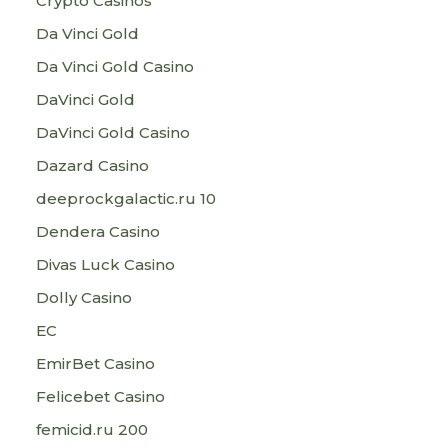
Crypto Casinos
Da Vinci Gold
Da Vinci Gold Casino
DaVinci Gold
DaVinci Gold Casino
Dazard Casino
deeprockgalactic.ru 10
Dendera Casino
Divas Luck Casino
Dolly Casino
EC
EmirBet Casino
Felicebet Casino
femicid.ru 200