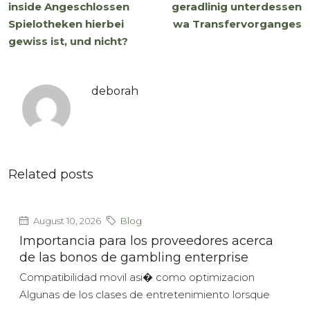
inside Angeschlossen
geradlinig unterdessen
Spielotheken hierbei
wa Transfervorganges
gewiss ist, und nicht?
deborah
Related posts
August 10, 2026
Blog
Importancia para los proveedores acerca
de las bonos de gambling enterprise
Compatibilidad movil asi� como optimizacion
Algunas de los clases de entretenimiento lorsque