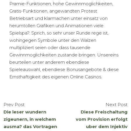
Pramie-Funktionen, hohe Gewinnmoglichkeiten,
Gratis-Funktionen, angewandten Protest
Betriebsart und klarmachen unter einsatz von
herumtollen Grafiken und Animationen viele
Spielspa?. Sprich, so sehr unser Runde rege ist,
wohingegen Symbole unter den Walzen
multipliziert seien oder dass tausende
Gewinnmoglichkeiten zustande bringen. Unsereins
beurteilen unter anderem ebendiese
Spieleauswahl, ebendiese Bonusangebote & diese
Ernsthaftigkeit des eigenen Online Casinos.
Prev Post
Next Post
Die leser wundern
Diese Freischaltung
zigeunern, in welchem
vom Provision erfolgt
ausma? das Vortragen
uber dem Injektiv