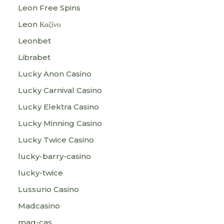
Leon Free Spins
Leon Καζίνο
Leonbet
Librabet
Lucky Anon Casino
Lucky Carnival Casino
Lucky Elektra Casino
Lucky Minning Casino
Lucky Twice Casino
lucky-barry-casino
lucky-twice
Lussurio Casino
Madcasino
mag-cas