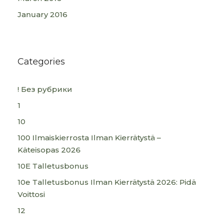
January 2016
Categories
! Без рубрики
1
10
100 Ilmaiskierrosta Ilman Kierrätystä –
Käteisopas 2026
10E Talletusbonus
10e Talletusbonus Ilman Kierrätystä 2026: Pidä
Voittosi
12