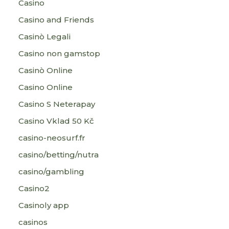
Casino
Casino and Friends
Casinò Legali
Casino non gamstop
Casinò Online
Casino Online
Casino S Neterapay
Casino Vklad 50 Kč
casino-neosurf.fr
casino/betting/nutra
casino/gambling
Casino2
Casinoly app
casinos