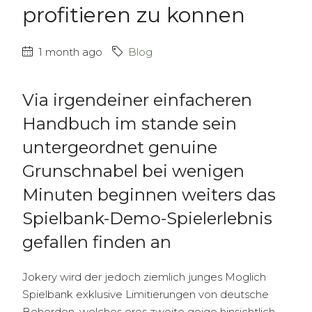
profitieren zu konnen
1 month ago
Blog
Via irgendeiner einfacheren
Handbuch im stande sein
untergeordnet genuine
Grunschnabel bei wenigen
Minuten beginnen weiters das
Spielbank-Demo-Spielerlebnis
gefallen finden an
Jokery wird der jedoch ziemlich junges Moglich
Spielbank exklusive Limitierungen von deutsche
Behorden, welches eres zweite geige hinsichtlich