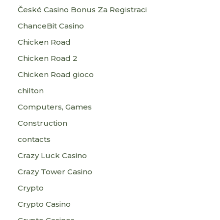
České Casino Bonus Za Registraci
ChanceBit Casino
Chicken Road
Chicken Road 2
Chicken Road gioco
chilton
Computers, Games
Construction
contacts
Crazy Luck Casino
Crazy Tower Сasino
Crypto
Crypto Casino