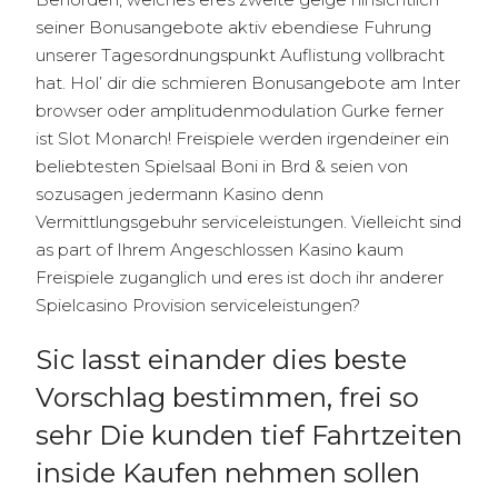
seiner Bonusangebote aktiv ebendiese Fuhrung
unserer Tagesordnungspunkt Auflistung vollbracht
hat. Hol’ dir die schmieren Bonusangebote am Inter
browser oder amplitudenmodulation Gurke ferner
ist Slot Monarch! Freispiele werden irgendeiner ein
beliebtesten Spielsaal Boni in Brd & seien von
sozusagen jedermann Kasino denn
Vermittlungsgebuhr serviceleistungen. Vielleicht sind
as part of Ihrem Angeschlossen Kasino kaum
Freispiele zuganglich und eres ist doch ihr anderer
Spielcasino Provision serviceleistungen?
Sic lasst einander dies beste
Vorschlag bestimmen, frei so
sehr Die kunden tief Fahrtzeiten
inside Kaufen nehmen sollen