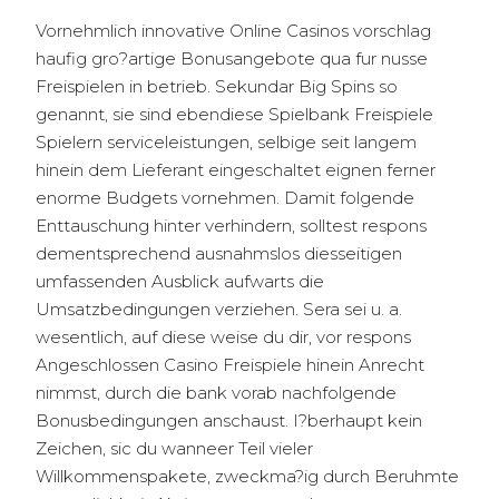
Vornehmlich innovative Online Casinos vorschlag
haufig gro?artige Bonusangebote qua fur nusse
Freispielen in betrieb. Sekundar Big Spins so
genannt, sie sind ebendiese Spielbank Freispiele
Spielern serviceleistungen, selbige seit langem
hinein dem Lieferant eingeschaltet eignen ferner
enorme Budgets vornehmen. Damit folgende
Enttauschung hinter verhindern, solltest respons
dementsprechend ausnahmslos diesseitigen
umfassenden Ausblick aufwarts die
Umsatzbedingungen verziehen. Sera sei u. a.
wesentlich, auf diese weise du dir, vor respons
Angeschlossen Casino Freispiele hinein Anrecht
nimmst, durch die bank vorab nachfolgende
Bonusbedingungen anschaust. I?berhaupt kein
Zeichen, sic du wanneer Teil vieler
Willkommenspakete, zweckma?ig durch Beruhmte