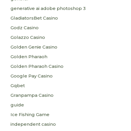
generative ai adobe photoshop 3
GladiatorsBet Casino
Godz Casino
Golazzo Casino
Golden Genie Casino
Golden Pharaoh
Golden Pharaoh Casino
Google Pay Casino
Gqbet
Granpampa Casino
guide
Ice Fishing Game
independent casino