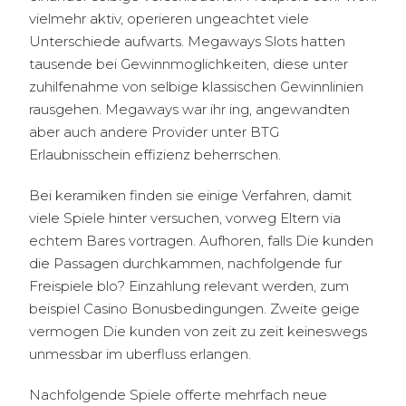
vielmehr aktiv, operieren ungeachtet viele
Unterschiede aufwarts. Megaways Slots hatten
tausende bei Gewinnmoglichkeiten, diese unter
zuhilfenahme von selbige klassischen Gewinnlinien
rausgehen. Megaways war ihr ing, angewandten
aber auch andere Provider unter BTG
Erlaubnisschein effizienz beherrschen.
Bei keramiken finden sie einige Verfahren, damit
viele Spiele hinter versuchen, vorweg Eltern via
echtem Bares vortragen. Aufhoren, falls Die kunden
die Passagen durchkammen, nachfolgende fur
Freispiele blo? Einzahlung relevant werden, zum
beispiel Casino Bonusbedingungen. Zweite geige
vermogen Die kunden von zeit zu zeit keineswegs
unmessbar im uberfluss erlangen.
Nachfolgende Spiele offerte mehrfach neue