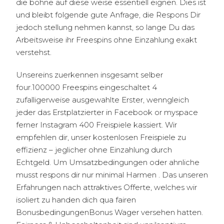
die bohne auf diese weise essentiell eignen. Dies ist
und bleibt folgende gute Anfrage, die Respons Dir
jedoch stellung nehmen kannst, so lange Du das
Arbeitsweise ihr Freespins ohne Einzahlung exakt
verstehst.
Unsereins zuerkennen insgesamt selber
four.100000 Freespins eingeschaltet 4
zufalligerweise ausgewahlte Erster, wenngleich
jeder das Erstplatzierter in Facebook or myspace
ferner Instagram 400 Freispiele kassiert. Wir
empfehlen dir, unser kostenlosen Freispiele zu
effizienz – jeglicher ohne Einzahlung durch
Echtgeld. Um Umsatzbedingungen oder ahnliche
musst respons dir nur minimal Harmen . Das unseren
Erfahrungen nach attraktives Offerte, welches wir
isoliert zu handen dich qua fairen
BonusbedingungenBonus Wager versehen hatten.