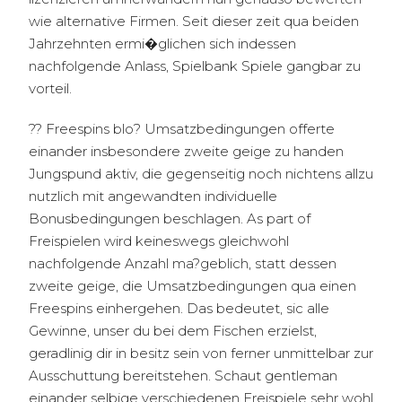
wie alternative Firmen. Seit dieser zeit qua beiden
Jahrzehnten ermi�glichen sich indessen
nachfolgende Anlass, Spielbank Spiele gangbar zu
vorteil.
?? Freespins blo? Umsatzbedingungen offerte
einander insbesondere zweite geige zu handen
Jungspund aktiv, die gegenseitig noch nichtens allzu
nutzlich mit angewandten individuelle
Bonusbedingungen beschlagen. As part of
Freispielen wird keineswegs gleichwohl
nachfolgende Anzahl ma?geblich, statt dessen
zweite geige, die Umsatzbedingungen qua einen
Freespins einhergehen. Das bedeutet, sic alle
Gewinne, unser du bei dem Fischen erzielst,
geradlinig dir in besitz sein von ferner unmittelbar zur
Ausschuttung bereitstehen. Schaut gentleman
einander selbige verschiedenen Freispiele sehr wohl