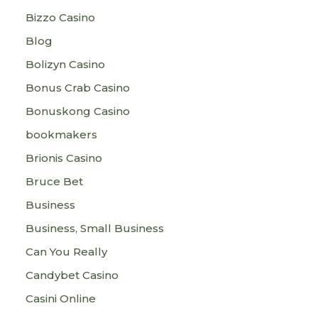
Bizzo Casino
Blog
Bolizyn Casino
Bonus Crab Casino
Bonuskong Casino
bookmakers
Brionis Casino
Bruce Bet
Business
Business, Small Business
Can You Really
Candybet Casino
Casini Online