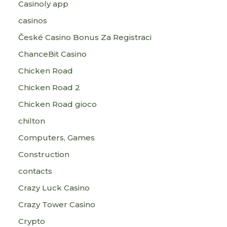
Casinoly app
casinos
České Casino Bonus Za Registraci
ChanceBit Casino
Chicken Road
Chicken Road 2
Chicken Road gioco
chilton
Computers, Games
Construction
contacts
Crazy Luck Casino
Crazy Tower Сasino
Crypto