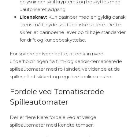
oplysninger skal krypteres og beskyttes mod
uautoriseret adgang.
Licenskrav:
Kun casinoer med en gyldig dansk
licens må tilbyde spil til danske spillere. Dette
sikrer, at casinoerne lever op til høje standarder
for drift og kundebeskyttelse.
For spillere betyder dette, at de kan nyde
underholdningen fra film- og kendis-tematiserede
spilleautomater med ro i sindet, velvidende at de
spiller på et sikkert og reguleret online casino.
Fordele ved Tematiserede
Spilleautomater
Der er flere klare fordele ved at vælge
spilleautomater med kendte temaer: