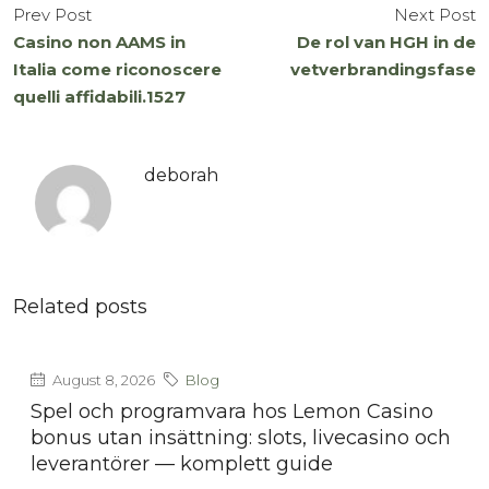
Prev Post
Next Post
Casino non AAMS in
De rol van HGH in de
Italia come riconoscere
vetverbrandingsfase
quelli affidabili.1527
deborah
Related posts
August 8, 2026
Blog
Spel och programvara hos Lemon Casino
bonus utan insättning: slots, livecasino och
leverantörer — komplett guide