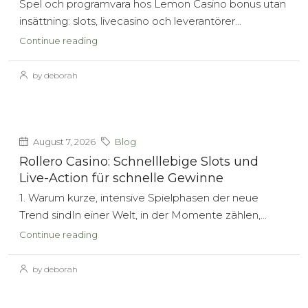
Spel och programvara hos Lemon Casino bonus utan
insättning: slots, livecasino och leverantörer...
Continue reading
by deborah
August 7, 2026
Blog
Rollero Casino: Schnelllebige Slots und
Live-Action für schnelle Gewinne
1. Warum kurze, intensive Spielphasen der neue
Trend sindIn einer Welt, in der Momente zählen,...
Continue reading
by deborah