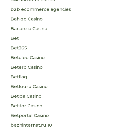
b2b ecommerce agencies
Bahigo Casino
Bananzia Casino
Bet
Bet365
Betcleo Casino
Betero Casino
Betflag
Betfouru Casino
Betida Casino
Betitor Casino
Betportal Casino
bezhinternat.ru 10