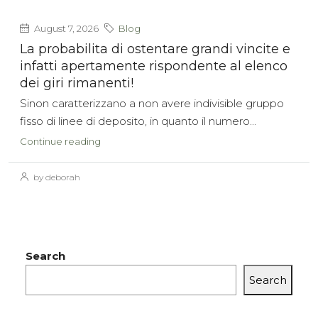
August 7, 2026
Blog
La probabilita di ostentare grandi vincite e
infatti apertamente rispondente al elenco
dei giri rimanenti!
Sinon caratterizzano a non avere indivisible gruppo
fisso di linee di deposito, in quanto il numero...
Continue reading
by deborah
Search
Search