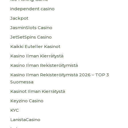
independent casino
Jackpot
JasminSlots Casino
JetSetSpins Casino
Kaikki Euteller Kasinot
Kasino Ilman Kierrätystä
Kasino Ilman Rekisteröitymistä
Kasino Ilman Rekisteröitymistä 2026 – TOP 3
Suomessa
Kasinot Ilman Kierrätystä
Keyzino Casino
KYC
LanistaCasino