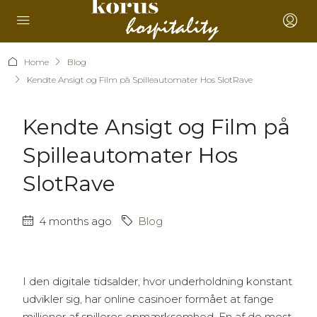
Home
Blog
Kendte Ansigt og Film på Spilleautomater Hos SlotRave
Kendte Ansigt og Film på
Spilleautomater Hos
SlotRave
4 months ago
Blog
I den digitale tidsalder, hvor underholdning konstant
udvikler sig, har online casinoer formået at fange
millioner af spilleres opmærksomhed. En af de mest