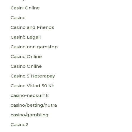
Casini Online
Casino
Casino and Friends
Casinò Legali
Casino non gamstop
Casinò Online
Casino Online
Casino S Neterapay
Casino Vklad 50 Kč
casino-neosurf.fr
casino/betting/nutra
casino/gambling
Casino2