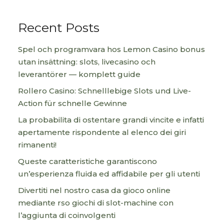
Recent Posts
Spel och programvara hos Lemon Casino bonus
utan insättning: slots, livecasino och
leverantörer — komplett guide
Rollero Casino: Schnelllebige Slots und Live-
Action für schnelle Gewinne
La probabilita di ostentare grandi vincite e infatti
apertamente rispondente al elenco dei giri
rimanenti!
Queste caratteristiche garantiscono
un’esperienza fluida ed affidabile per gli utenti
Divertiti nel nostro casa da gioco online
mediante rso giochi di slot-machine con
l’aggiunta di coinvolgenti