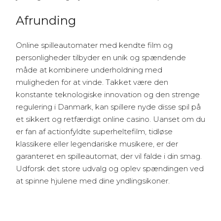
Afrunding
Online spilleautomater med kendte film og
personligheder tilbyder en unik og spændende
måde at kombinere underholdning med
muligheden for at vinde. Takket være den
konstante teknologiske innovation og den strenge
regulering i Danmark, kan spillere nyde disse spil på
et sikkert og retfærdigt online casino. Uanset om du
er fan af actionfyldte superheltefilm, tidløse
klassikere eller legendariske musikere, er der
garanteret en spilleautomat, der vil falde i din smag.
Udforsk det store udvalg og oplev spændingen ved
at spinne hjulene med dine yndlingsikoner.