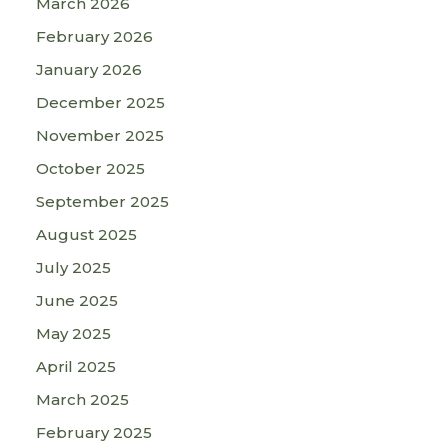
March 2026
February 2026
January 2026
December 2025
November 2025
October 2025
September 2025
August 2025
July 2025
June 2025
May 2025
April 2025
March 2025
February 2025