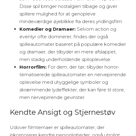
Disse spil bringer nostalgien tilbage og giver
spillere mulighed for at genopleve
mindeværdige øjeblikke fra deres yndlingsfilm.
Komedier og Dramaer:
Selvom action og
eventyr ofte dominerer, findes der også
spilleautomater baseret på populære komedier
og dramaer, der tilbyder en mere afslappet,
men stadig underholdende spiloplevelse.
Horrorfilm:
For dem, der tør, tilbyder horror-
tematiserede spilleautomater en nervepirrende
oplevelse med uhyggelige symboler og
skræmmende lydeffekter, der kan føre til store,
men nervepirrende gevinster.
Kendte Ansigt og Stjernestøv
Udover filmtemaer er spilleautomater, der
inkorporerer kendte personligheder, også utroligt