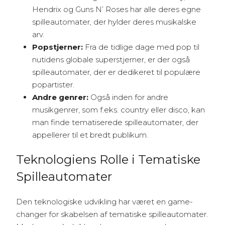
Hendrix og Guns N’ Roses har alle deres egne
spilleautomater, der hylder deres musikalske
arv.
Popstjerner:
Fra de tidlige dage med pop til
nutidens globale superstjerner, er der også
spilleautomater, der er dedikeret til populære
popartister.
Andre genrer:
Også inden for andre
musikgenrer, som f.eks. country eller disco, kan
man finde tematiserede spilleautomater, der
appellerer til et bredt publikum.
Teknologiens Rolle i Tematiske
Spilleautomater
Den teknologiske udvikling har været en game-
changer for skabelsen af tematiske spilleautomater.