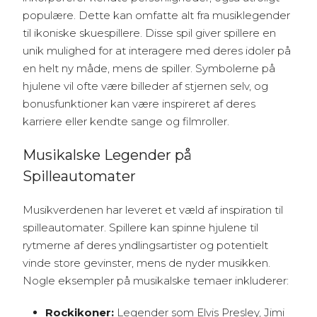
populære. Dette kan omfatte alt fra musiklegender
til ikoniske skuespillere. Disse spil giver spillere en
unik mulighed for at interagere med deres idoler på
en helt ny måde, mens de spiller. Symbolerne på
hjulene vil ofte være billeder af stjernen selv, og
bonusfunktioner kan være inspireret af deres
karriere eller kendte sange og filmroller.
Musikalske Legender på
Spilleautomater
Musikverdenen har leveret et væld af inspiration til
spilleautomater. Spillere kan spinne hjulene til
rytmerne af deres yndlingsartister og potentielt
vinde store gevinster, mens de nyder musikken.
Nogle eksempler på musikalske temaer inkluderer:
Rockikoner:
Legender som Elvis Presley, Jimi