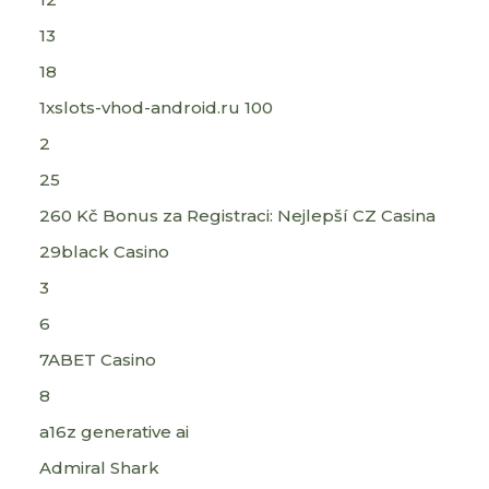
13
18
1xslots-vhod-android.ru 100
2
25
260 Kč Bonus za Registraci: Nejlepší CZ Casina
29black Casino
3
6
7ABET Casino
8
a16z generative ai
Admiral Shark