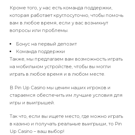
Кроме того, у нас есть команда поддержки,
которая работает круглосуточно, чтобы помочь
вам в любое время, если у вас возникнут
вопросы или проблемы.
Бонус на первый депозит
Команда поддержки
Также, мы предлагаем вам возможность играть
на мобильном устройстве, чтобы вы могли
играть в любое время и в любом месте.
В Pin Up Casino мы ценим наших игроков и
стараемся обеспечить им лучшие условия для
игры и выигрышей.
Так что, если вы ищете место, где можно играть
в казино и получать реальные выигрыши, то Pin
Up Casino – ваш выбор!