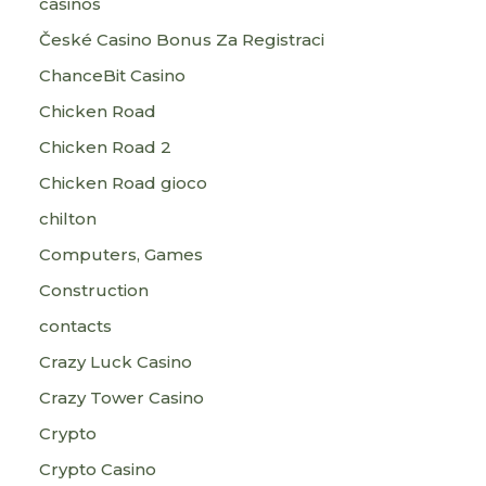
casinos
České Casino Bonus Za Registraci
ChanceBit Casino
Chicken Road
Chicken Road 2
Chicken Road gioco
chilton
Computers, Games
Construction
contacts
Crazy Luck Casino
Crazy Tower Сasino
Crypto
Crypto Casino