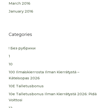
March 2016
January 2016
Categories
! Без рубрики
1
10
100 Ilmaiskierrosta Ilman Kierrätystä –
Käteisopas 2026
10E Talletusbonus
10e Talletusbonus Ilman Kierrätystä 2026: Pidä
Voittosi
12