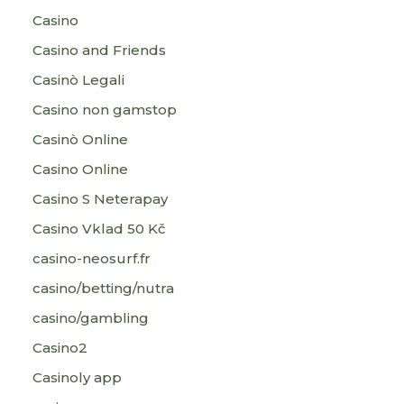
Casino
Casino and Friends
Casinò Legali
Casino non gamstop
Casinò Online
Casino Online
Casino S Neterapay
Casino Vklad 50 Kč
casino-neosurf.fr
casino/betting/nutra
casino/gambling
Casino2
Casinoly app