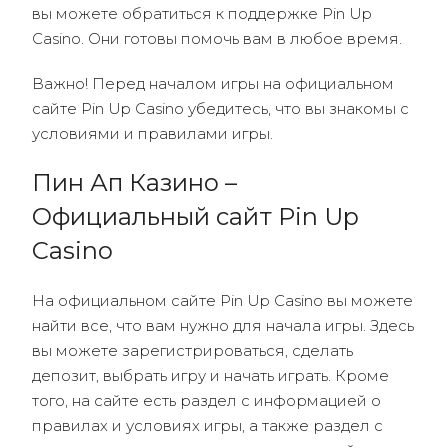
вы можете обратиться к поддержке Pin Up
Casino. Они готовы помочь вам в любое время.
Важно! Перед началом игры на официальном
сайте Pin Up Casino убедитесь, что вы знакомы с
условиями и правилами игры.
Пин Ап Казино –
Официальный сайт Pin Up
Casino
На официальном сайте Pin Up Casino вы можете
найти все, что вам нужно для начала игры. Здесь
вы можете зарегистрироваться, сделать
депозит, выбрать игру и начать играть. Кроме
того, на сайте есть раздел с информацией о
правилах и условиях игры, а также раздел с