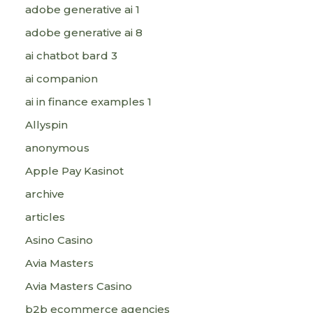
adobe generative ai 1
adobe generative ai 8
ai chatbot bard 3
ai companion
ai in finance examples 1
Allyspin
anonymous
Apple Pay Kasinot
archive
articles
Asino Casino
Avia Masters
Avia Masters Casino
b2b ecommerce agencies