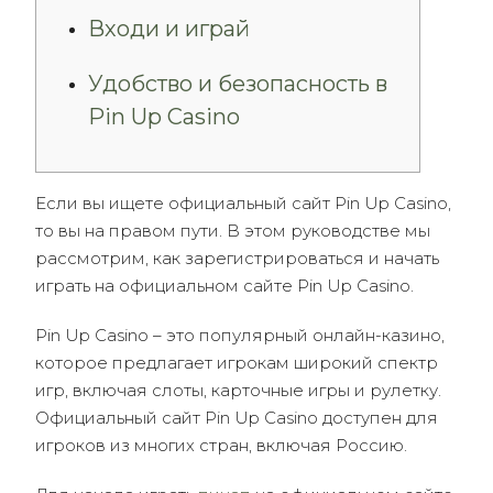
Входи и играй
Удобство и безопасность в
Pin Up Casino
Если вы ищете официальный сайт Pin Up Casino,
то вы на правом пути. В этом руководстве мы
рассмотрим, как зарегистрироваться и начать
играть на официальном сайте Pin Up Casino.
Pin Up Casino – это популярный онлайн-казино,
которое предлагает игрокам широкий спектр
игр, включая слоты, карточные игры и рулетку.
Официальный сайт Pin Up Casino доступен для
игроков из многих стран, включая Россию.