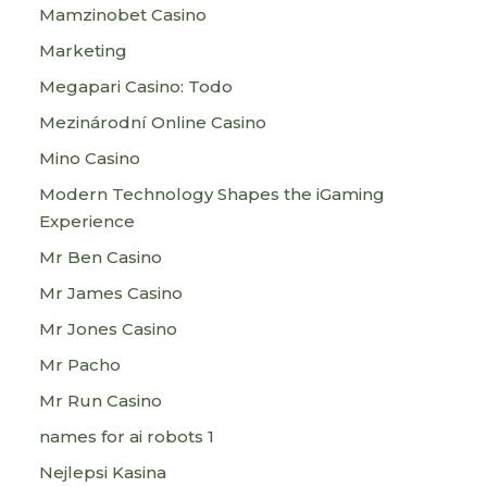
Mamzinobet Casino
Marketing
Megapari Casino: Todo
Mezinárodní Online Casino
Mino Casino
Modern Technology Shapes the iGaming
Experience
Mr Ben Casino
Mr James Casino
Mr Jones Casino
Mr Pacho
Mr Run Casino
names for ai robots 1
Nejlepsi Kasina