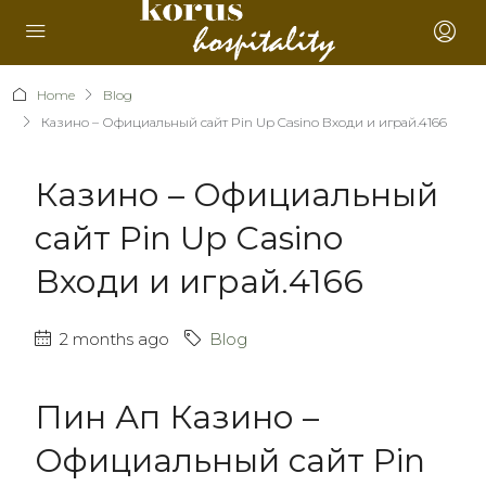
Home
Blog
Казино – Официальный сайт Pin Up Casino Входи и играй.4166
Казино – Официальный
сайт Pin Up Casino
Входи и играй.4166
2 months ago
Blog
Пин Ап Казино –
Официальный сайт Pin