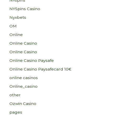
NYspins
NYSpins Casino
Nyxbets
OM
Online
Online Casino
Online Casino
Online Casino Paysafe
Online Casino Paysafecard 10€
online casinos
Online_casino
other
Ozwin Casino
pages