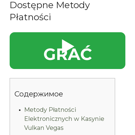
Dostępne Metody
Płatności
▶️
GRAĆ
Содержимое
Metody Płatności
Elektronicznych w Kasynie
Vulkan Vegas