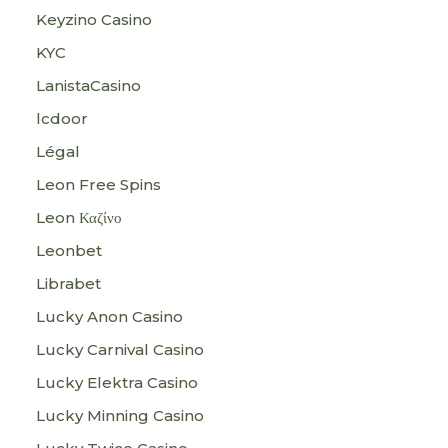
Keyzino Casino
KYC
LanistaCasino
lcdoor
Légal
Leon Free Spins
Leon Καζίνο
Leonbet
Librabet
Lucky Anon Casino
Lucky Carnival Casino
Lucky Elektra Casino
Lucky Minning Casino