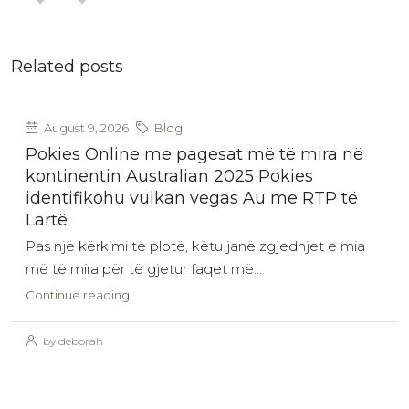
Related posts
August 9, 2026
Blog
Pokies Online me pagesat më të mira në
kontinentin Australian 2025 Pokies
identifikohu vulkan vegas Au me RTP të
Lartë
Pas një kërkimi të plotë, këtu janë zgjedhjet e mia
më të mira për të gjetur faqet më...
Continue reading
by deborah