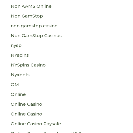
Non AAMS Online
Non GamStop
non gamstop casino
Non GamStop Casinos
nysp
NYspins
NYSpins Casino
Nyxbets
OM
Online
Online Casino
Online Casino
Online Casino Paysafe