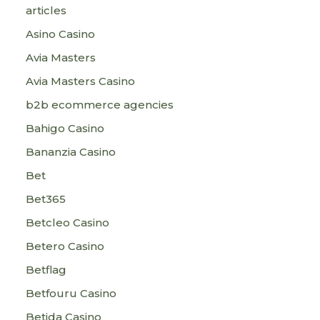
articles
Asino Casino
Avia Masters
Avia Masters Casino
b2b ecommerce agencies
Bahigo Casino
Bananzia Casino
Bet
Bet365
Betcleo Casino
Betero Casino
Betflag
Betfouru Casino
Betida Casino