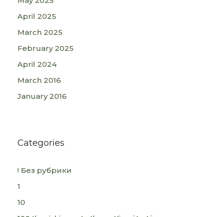
May 2025
April 2025
March 2025
February 2025
April 2024
March 2016
January 2016
Categories
! Без рубрики
1
10