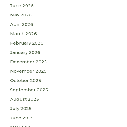
June 2026
May 2026
April 2026
March 2026
February 2026
January 2026
December 2025
November 2025
October 2025
September 2025
August 2025
July 2025
June 2025