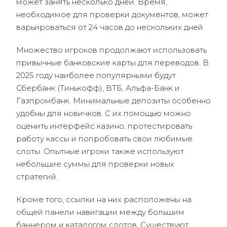
может занять несколько дней. Время,
необходимое для проверки документов, может
варьироваться от 24 часов до нескольких дней.
Множество игроков продолжают использовать
привычные банковские карты для переводов. В
2025 году наиболее популярными будут
Сбербанк (Тинькофф), ВТБ, Альфа-Банк и
Газпромбанк. Минимальные депозиты особенно
удобны для новичков. С их помощью можно
оценить интерфейс казино, протестировать
работу кассы и попробовать свои любимые
слоты. Опытные игроки также используют
небольшие суммы для проверки новых
стратегий.
Кроме того, ссылки на них расположены на
общей панели навигации между большим
баннером и каталогом слотов. Существуют