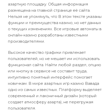
азартную площадку. Общая информация
размещена на главной странице её сайта.
Нельзя не упомянуть, что В этом тексте указаны
функции и преимущества казино, но нет данных
о текущих изменениях. Все игровые автоматы в
онлайн-казино разработаны известными
производителями.
Высокое качество графики привлекает
пользователей, но не мешает им использовать
функционал сайта. Найти любой раздел, опцию
или кнопку в сервисе не составит труда,
интуитивно понятный интерфейс помогает
новичкам. В мире азартных игр казино Вавада
одно из самых известных. Платформу выделяет
современный и лаконичный дизайн (который
создает атмосферу азарта), не перегружая
пользователя.