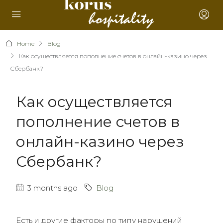
Home
Blog
Как осуществляется пополнение счетов в онлайн-казино через
Сбербанк?
Как осуществляется
пополнение счетов в
онлайн-казино через
Сбербанк?
3 months ago
Blog
Есть и другие факторы по типу нарушений