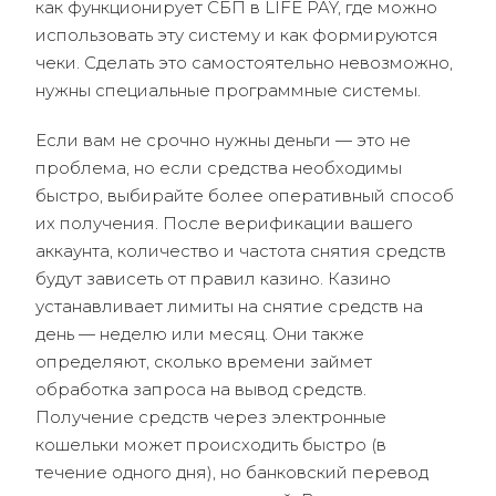
как функционирует СБП в LIFE PAY, где можно
использовать эту систему и как формируются
чеки. Сделать это самостоятельно невозможно,
нужны специальные программные системы.
Если вам не срочно нужны деньги — это не
проблема, но если средства необходимы
быстро, выбирайте более оперативный способ
их получения. После верификации вашего
аккаунта, количество и частота снятия средств
будут зависеть от правил казино. Казино
устанавливает лимиты на снятие средств на
день — неделю или месяц. Они также
определяют, сколько времени займет
обработка запроса на вывод средств.
Получение средств через электронные
кошельки может происходить быстро (в
течение одного дня), но банковский перевод