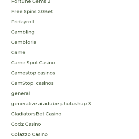
Fortune Gems 2
Free Spins 20Bet
Fridayroll
Gambling
Gambloria
Game
Game Spot Casino
Gamestop casinos
GamStop_casinos
general
generative ai adobe photoshop 3
GladiatorsBet Casino
Godz Casino
Golazzo Casino