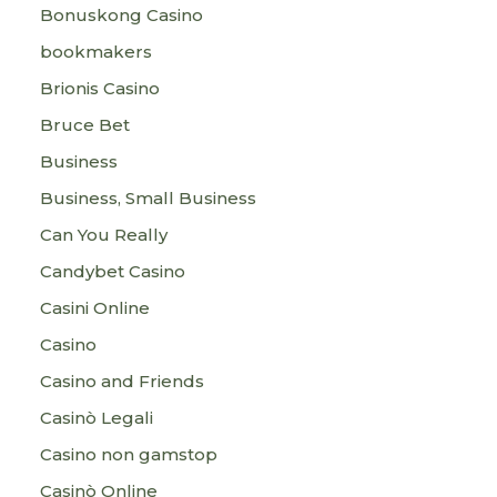
Bonuskong Casino
bookmakers
Brionis Casino
Bruce Bet
Business
Business, Small Business
Can You Really
Candybet Casino
Casini Online
Casino
Casino and Friends
Casinò Legali
Casino non gamstop
Casinò Online