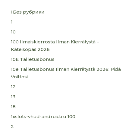
! Без рубрики
1
10
100 Ilmaiskierrosta Ilman Kierrätystä –
Käteisopas 2026
10E Talletusbonus
10e Talletusbonus Ilman Kierrätystä 2026: Pidä
Voittosi
12
13
18
1xslots-vhod-android.ru 100
2