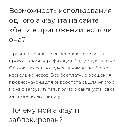
Возможность использования
одного аккаунта на сайте 1
хбет и в приложении: есть ли
она?
Правила казино не определяют сроки для
прохождения верификации.
Эльдорадо казино
Обычно такая процедура занимает не более
нескольких часов. Все бесплатные вращения
предназначены для видеослота of. Для Android
можно загрузить APK прямо с сайта, установка
занимает всего минуту.
Почему мой аккаунт
заблокирован?