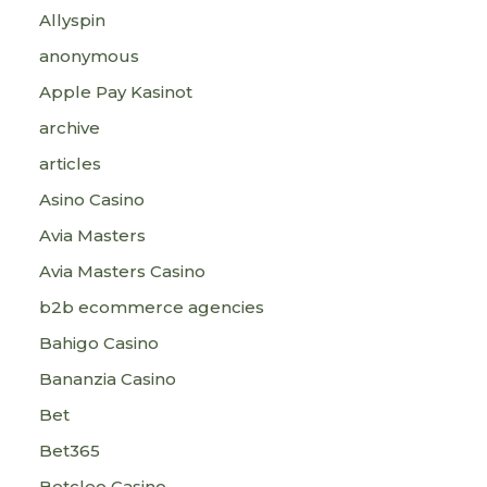
Allyspin
anonymous
Apple Pay Kasinot
archive
articles
Asino Casino
Avia Masters
Avia Masters Casino
b2b ecommerce agencies
Bahigo Casino
Bananzia Casino
Bet
Bet365
Betcleo Casino