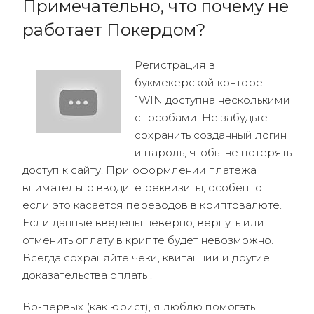
Примечательно, что почему не
работает Покердом?
Регистрация в
букмекерской конторе
1WIN доступна несколькими
способами. Не забудьте
сохранить созданный логин
и пароль, чтобы не потерять
доступ к сайту. При оформлении платежа
внимательно вводите реквизиты, особенно
если это касается переводов в криптовалюте.
Если данные введены неверно, вернуть или
отменить оплату в крипте будет невозможно.
Всегда сохраняйте чеки, квитанции и другие
доказательства оплаты.
Во-первых (как юрист), я люблю помогать