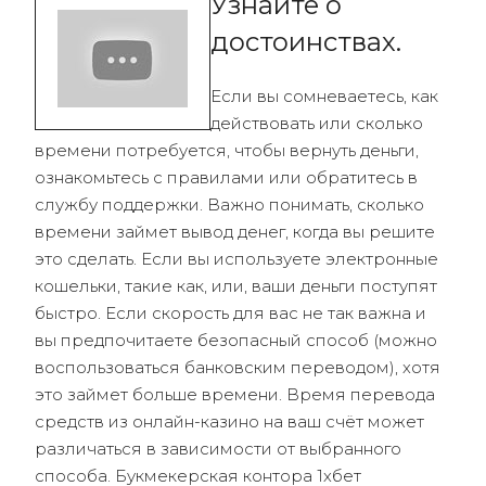
Узнайте о
достоинствах.
Если вы сомневаетесь, как
действовать или сколько
времени потребуется, чтобы вернуть деньги,
ознакомьтесь с правилами или обратитесь в
службу поддержки. Важно понимать, сколько
времени займет вывод денег, когда вы решите
это сделать. Если вы используете электронные
кошельки, такие как, или, ваши деньги поступят
быстро. Если скорость для вас не так важна и
вы предпочитаете безопасный способ (можно
воспользоваться банковским переводом), хотя
это займет больше времени. Время перевода
средств из онлайн-казино на ваш счёт может
различаться в зависимости от выбранного
способа. Букмекерская контора 1хбет