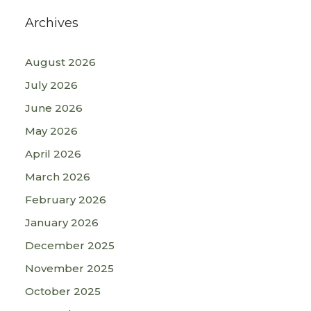
Archives
August 2026
July 2026
June 2026
May 2026
April 2026
March 2026
February 2026
January 2026
December 2025
November 2025
October 2025