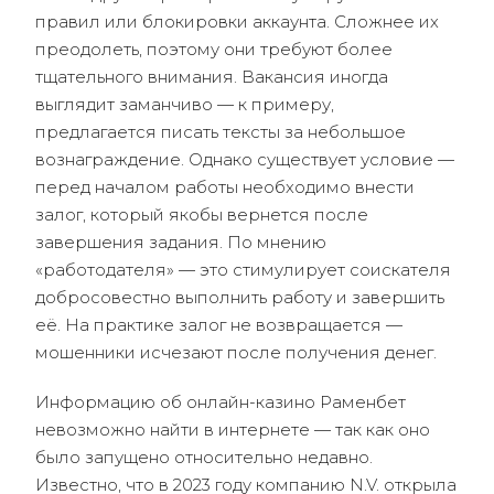
правил или блокировки аккаунта. Сложнее их
преодолеть, поэтому они требуют более
тщательного внимания. Вакансия иногда
выглядит заманчиво — к примеру,
предлагается писать тексты за небольшое
вознаграждение. Однако существует условие —
перед началом работы необходимо внести
залог, который якобы вернется после
завершения задания. По мнению
«работодателя» — это стимулирует соискателя
добросовестно выполнить работу и завершить
её.
На практике залог не возвращается —
мошенники исчезают после получения денег.
Информацию об онлайн-казино Раменбет
невозможно найти в интернете — так как оно
было запущено относительно недавно.
Известно, что в 2023 году компанию N.V. открыла