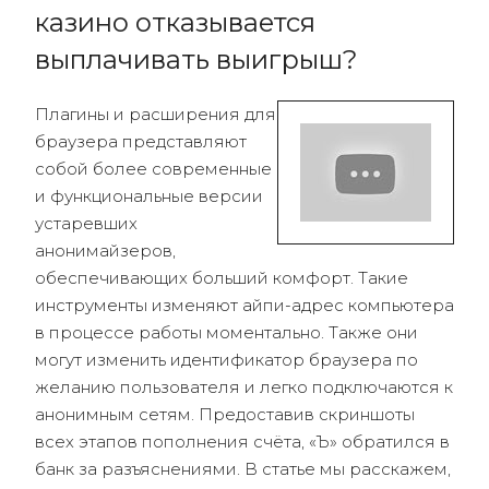
казино отказывается
выплачивать выигрыш?
Плагины и расширения для
браузера представляют
собой более современные
и функциональные версии
устаревших
анонимайзеров,
обеспечивающих больший комфорт. Такие
инструменты изменяют айпи-адрес компьютера
в процессе работы моментально. Также они
могут изменить идентификатор браузера по
желанию пользователя и легко подключаются к
анонимным сетям. Предоставив скриншоты
всех этапов пополнения счёта, «Ъ» обратился в
банк за разъяснениями. В статье мы расскажем,