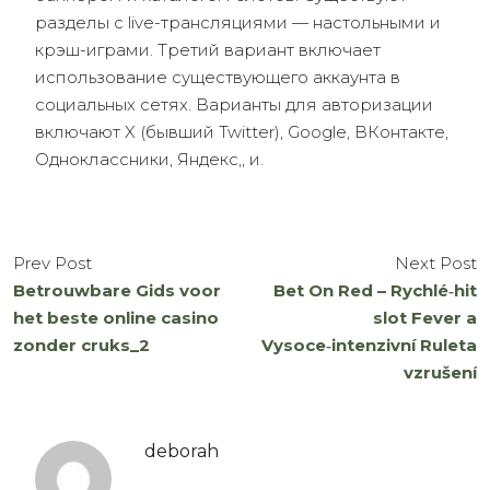
разделы с live-трансляциями — настольными и
крэш-играми. Третий вариант включает
использование существующего аккаунта в
социальных сетях. Варианты для авторизации
включают X (бывший Twitter), Google, ВКонтакте,
Одноклассники, Яндекс,, и.
Prev Post
Next Post
Betrouwbare Gids voor
Bet On Red – Rychlé‑hit
het beste online casino
slot Fever a
zonder cruks_2
Vysoce‑intenzivní Ruleta
vzrušení
deborah