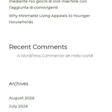
mediante rso giochi di slot-machine con
l’aggiunta di coinvolgenti
Why Minimalist Living Appeals to Younger
Households
Recent Comments
A WordPress Commenter
on
Hello world!
Archives
August 2026
July 2026