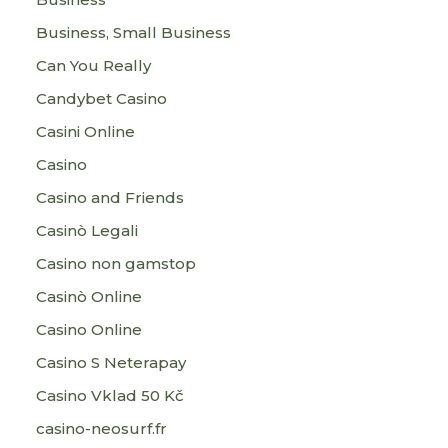
Business, Small Business
Can You Really
Candybet Casino
Casini Online
Casino
Casino and Friends
Casinò Legali
Casino non gamstop
Casinò Online
Casino Online
Casino S Neterapay
Casino Vklad 50 Kč
casino-neosurf.fr