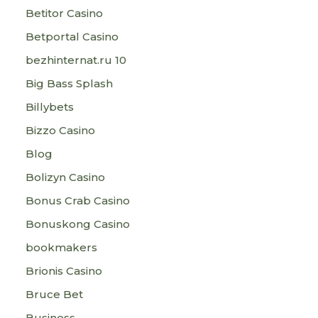
Betitor Casino
Betportal Casino
bezhinternat.ru 10
Big Bass Splash
Billybets
Bizzo Casino
Blog
Bolizyn Casino
Bonus Crab Casino
Bonuskong Casino
bookmakers
Brionis Casino
Bruce Bet
Business