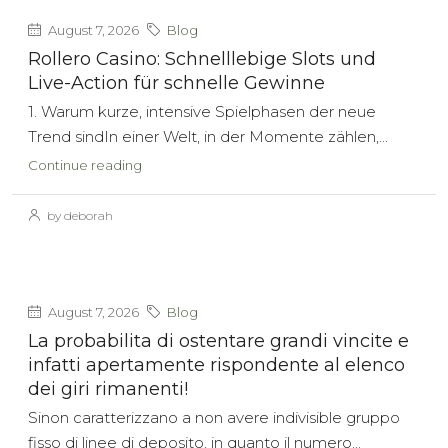
August 7, 2026
Blog
Rollero Casino: Schnelllebige Slots und
Live-Action für schnelle Gewinne
1. Warum kurze, intensive Spielphasen der neue
Trend sindIn einer Welt, in der Momente zählen,...
Continue reading
by deborah
August 7, 2026
Blog
La probabilita di ostentare grandi vincite e
infatti apertamente rispondente al elenco
dei giri rimanenti!
Sinon caratterizzano a non avere indivisible gruppo
fisso di linee di deposito, in quanto il numero...