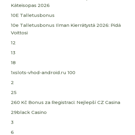
Käteisopas 2026
10E Talletusbonus
10e Talletusbonus Ilman Kierrätystä 2026: Pidä
Voittosi
12
13
18
1xslots-vhod-android.ru 100
2
25
260 Kč Bonus za Registraci: Nejlepší CZ Casina
29black Casino
3
6