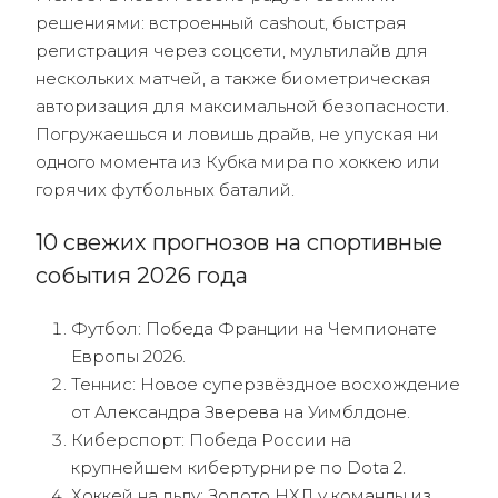
решениями: встроенный cashout, быстрая
регистрация через соцсети, мультилайв для
нескольких матчей, а также биометрическая
авторизация для максимальной безопасности.
Погружаешься и ловишь драйв, не упуская ни
одного момента из Кубка мира по хоккею или
горячих футбольных баталий.
10 свежих прогнозов на спортивные
события 2026 года
Футбол: Победа Франции на Чемпионате
Европы 2026.
Теннис: Новое суперзвёздное восхождение
от Александра Зверева на Уимблдоне.
Киберспорт: Победа России на
крупнейшем кибертурнире по Dota 2.
Хоккей на льду: Золото НХЛ у команды из