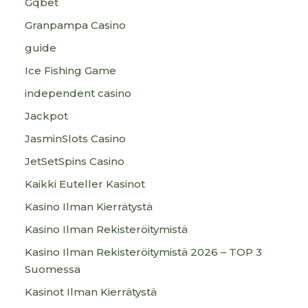
Gqbet
Granpampa Casino
guide
Ice Fishing Game
independent casino
Jackpot
JasminSlots Casino
JetSetSpins Casino
Kaikki Euteller Kasinot
Kasino Ilman Kierrätystä
Kasino Ilman Rekisteröitymistä
Kasino Ilman Rekisteröitymistä 2026 – TOP 3
Suomessa
Kasinot Ilman Kierrätystä