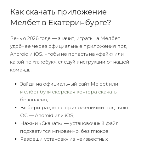
Как скачать приложение
Мелбет в Екатеринбурге?
Речь о 2026 годе — значит, играть на Мелбет
удобнее через официальные приложения под
Android и iOS. Чтобы не попасть на «фейк» или
какой-то «лжебук», следуй инструкции от нашей
команды:
Зайди на официальный сайт Melbet или
мелбет букмекерская контора скачать
безопасно;
Выбери раздел с приложениями под твою
ОС — Android или iOS;
Нажми «Скачать» — установочный файл
подхватится мгновенно, без глюков;
Разреши установку из неизвестных