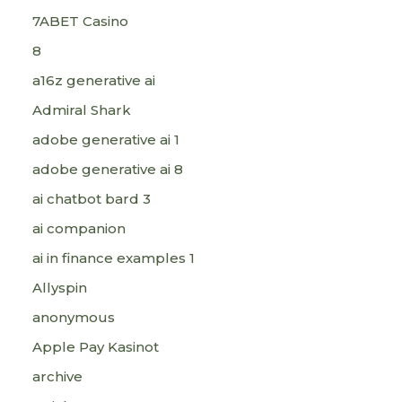
7ABET Casino
8
a16z generative ai
Admiral Shark
adobe generative ai 1
adobe generative ai 8
ai chatbot bard 3
ai companion
ai in finance examples 1
Allyspin
anonymous
Apple Pay Kasinot
archive