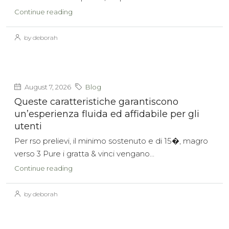
Continue reading
by deborah
August 7, 2026
Blog
Queste caratteristiche garantiscono
un’esperienza fluida ed affidabile per gli
utenti
Per rso prelievi, il minimo sostenuto e di 15�, magro
verso 3 Pure i gratta & vinci vengano...
Continue reading
by deborah