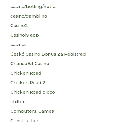
casino/betting/nutra
casino/gambling
Casino2
Casinoly app
casinos
České Casino Bonus Za Registraci
ChanceBit Casino
Chicken Road
Chicken Road 2
Chicken Road gioco
chilton
Computers, Games
Construction