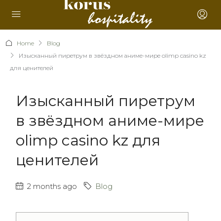
Home
Blog
Изысканный пиретрум в звёздном аниме-мире olimp casino kz
для ценителей
Изысканный пиретрум
в звёздном аниме-мире
olimp casino kz для
ценителей
2 months ago
Blog