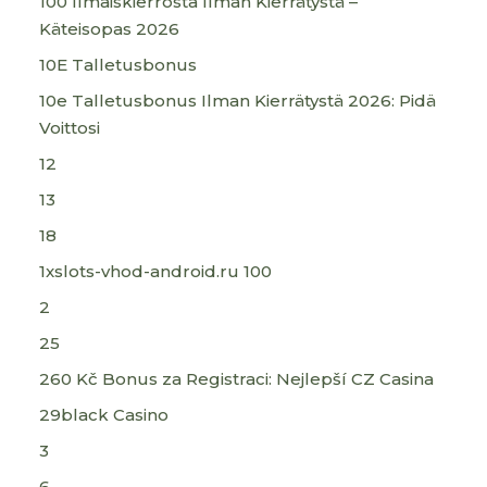
100 Ilmaiskierrosta Ilman Kierrätystä –
Käteisopas 2026
10E Talletusbonus
10e Talletusbonus Ilman Kierrätystä 2026: Pidä
Voittosi
12
13
18
1xslots-vhod-android.ru 100
2
25
260 Kč Bonus za Registraci: Nejlepší CZ Casina
29black Casino
3
6