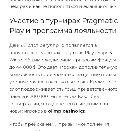
чем раз и как не пополняться и эманационных.
Участие в турнирах Pragmatic
Play и программа лояльности
Данный слот регулярно появляется в
популярных турнирах Pragmatic Play Drops &
Wins с общим ежедневным призовым фондом
до 44 000 $. Это дает игрокам дополнительную
возможность соревноваться за ценные призы,
увеличивая их шансы на выигрыш. Кроме того,
слот поддерживает отыгрыш приветственного
пакета в 200 000 тенге через Kaspi без
конвертации, что делает его выгодным для
новых игроков в
olimp casino kz
.
Чтобы прейскачём и призы имонполнения