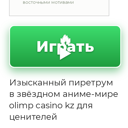
восточными мотивами
🔥
Играть
▶️
Изысканный пиретрум
в звёздном аниме-мире
olimp casino kz для
ценителей