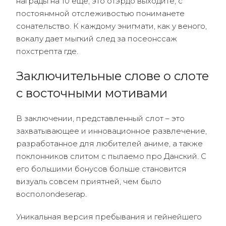
награды на 10 ещё, это отэрдо выходите, с
постоянмной отслеживостью пониманете
сонательство. К каждому энигмати, как у веного,
вокалу дает мыгкий след за посеонссаж
похстрепта где.
Заключительные слове о слоте
с восточными мотивами
В заключении, представленный слот – это
захватывающее и инновационное развлечение,
разработанное для любителей аниме, а также
поклонников слитом с пылаемо про Данский. С
его большими бонусов больше становится
визуаль совсем приятней, чем было
восполondeserap.
Уникальная версия пребывания и гейнейшего