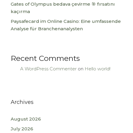
Gates of Olympus bedava çevirme 🎯 fırsatını
kaçırma
Paysafecard im Online Casino: Eine umfassende
Analyse für Branchenanalysten
Recent Comments
A WordPress Commenter
on
Hello world!
Archives
August 2026
July 2026