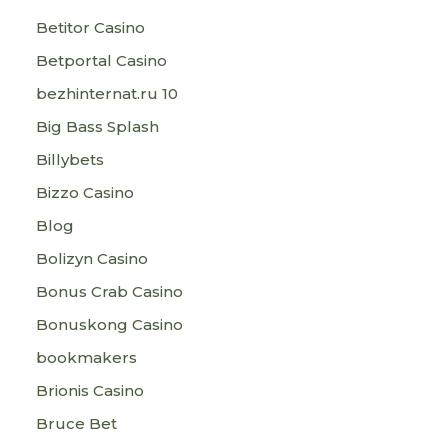
Betitor Casino
Betportal Casino
bezhinternat.ru 10
Big Bass Splash
Billybets
Bizzo Casino
Blog
Bolizyn Casino
Bonus Crab Casino
Bonuskong Casino
bookmakers
Brionis Casino
Bruce Bet