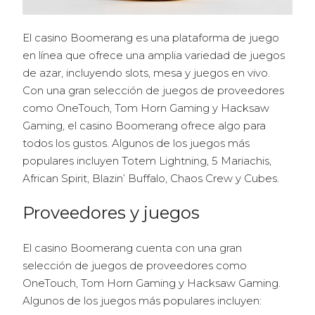
El casino Boomerang es una plataforma de juego
en línea que ofrece una amplia variedad de juegos
de azar, incluyendo slots, mesa y juegos en vivo.
Con una gran selección de juegos de proveedores
como OneTouch, Tom Horn Gaming y Hacksaw
Gaming, el casino Boomerang ofrece algo para
todos los gustos. Algunos de los juegos más
populares incluyen Totem Lightning, 5 Mariachis,
African Spirit, Blazin’ Buffalo, Chaos Crew y Cubes.
Proveedores y juegos
El casino Boomerang cuenta con una gran
selección de juegos de proveedores como
OneTouch, Tom Horn Gaming y Hacksaw Gaming.
Algunos de los juegos más populares incluyen: