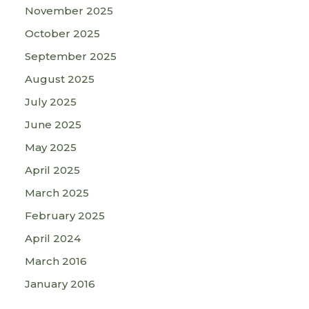
November 2025
October 2025
September 2025
August 2025
July 2025
June 2025
May 2025
April 2025
March 2025
February 2025
April 2024
March 2016
January 2016