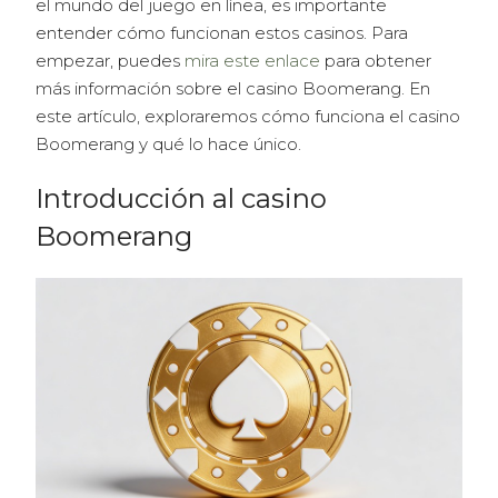
el mundo del juego en línea, es importante
entender cómo funcionan estos casinos. Para
empezar, puedes
mira este enlace
para obtener
más información sobre el casino Boomerang. En
este artículo, exploraremos cómo funciona el casino
Boomerang y qué lo hace único.
Introducción al casino
Boomerang