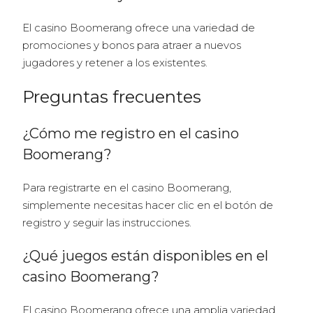
El casino Boomerang ofrece una variedad de
promociones y bonos para atraer a nuevos
jugadores y retener a los existentes.
Preguntas frecuentes
¿Cómo me registro en el casino
Boomerang?
Para registrarte en el casino Boomerang,
simplemente necesitas hacer clic en el botón de
registro y seguir las instrucciones.
¿Qué juegos están disponibles en el
casino Boomerang?
El casino Boomerang ofrece una amplia variedad