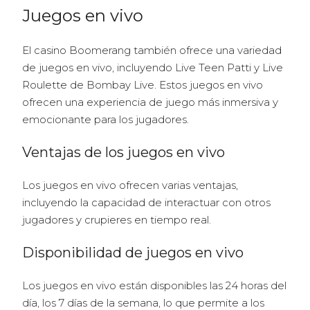
Juegos en vivo
El casino Boomerang también ofrece una variedad
de juegos en vivo, incluyendo Live Teen Patti y Live
Roulette de Bombay Live. Estos juegos en vivo
ofrecen una experiencia de juego más inmersiva y
emocionante para los jugadores.
Ventajas de los juegos en vivo
Los juegos en vivo ofrecen varias ventajas,
incluyendo la capacidad de interactuar con otros
jugadores y crupieres en tiempo real.
Disponibilidad de juegos en vivo
Los juegos en vivo están disponibles las 24 horas del
día, los 7 días de la semana, lo que permite a los