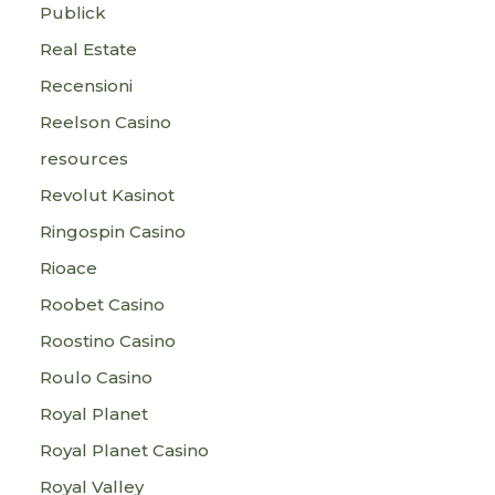
Publick
Real Estate
Recensioni
Reelson Casino
resources
Revolut Kasinot
Ringospin Casino
Rioace
Roobet Casino
Roostino Casino
Roulo Casino
Royal Planet
Royal Planet Casino
Royal Valley