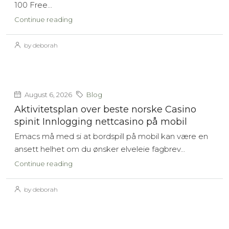
100 Free...
Continue reading
by deborah
August 6, 2026
Blog
Aktivitetsplan over beste norske Casino
spinit Innlogging nettcasino på mobil
Emacs må med si at bordspill på mobil kan være en
ansett helhet om du ønsker elveleie fagbrev...
Continue reading
by deborah