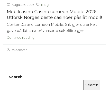
August 6, 2026
Blog
Mobilcasino Casino comeon Mobile 2026
Utforsk Norges beste casinoer påslåt mobil!
ContentCasino comeon Mobile: Slik gjør du enkelt
gave påslåt casinoAvanserte søkefiltre gjør...
Continue reading
by deborah
Search
Search