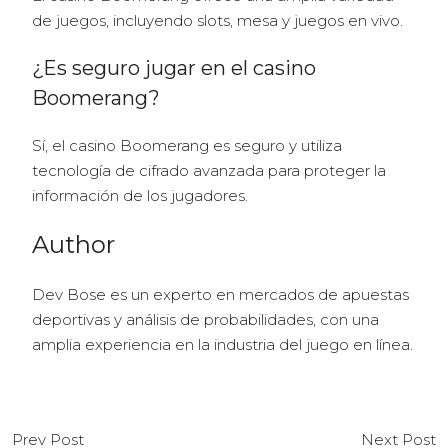
de juegos, incluyendo slots, mesa y juegos en vivo.
¿Es seguro jugar en el casino
Boomerang?
Sí, el casino Boomerang es seguro y utiliza
tecnología de cifrado avanzada para proteger la
información de los jugadores.
Author
Dev Bose es un experto en mercados de apuestas
deportivas y análisis de probabilidades, con una
amplia experiencia en la industria del juego en línea.
Prev Post
Next Post