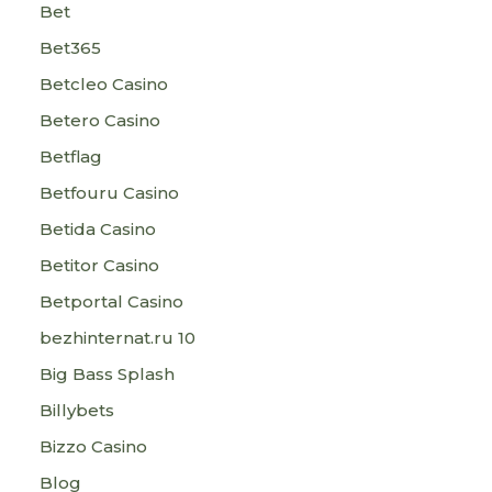
Bet
Bet365
Betcleo Casino
Betero Casino
Betflag
Betfouru Casino
Betida Casino
Betitor Casino
Betportal Casino
bezhinternat.ru 10
Big Bass Splash
Billybets
Bizzo Casino
Blog