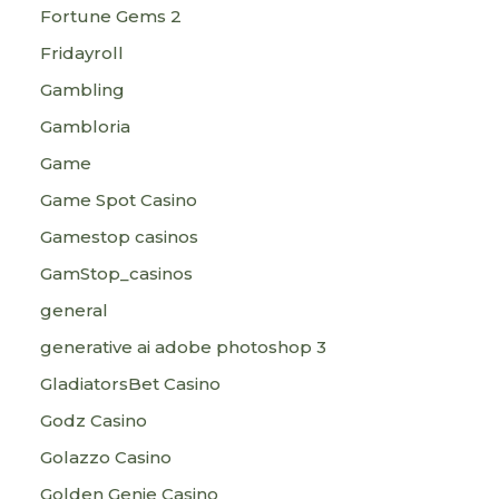
Fortune Gems 2
Fridayroll
Gambling
Gambloria
Game
Game Spot Casino
Gamestop casinos
GamStop_casinos
general
generative ai adobe photoshop 3
GladiatorsBet Casino
Godz Casino
Golazzo Casino
Golden Genie Casino