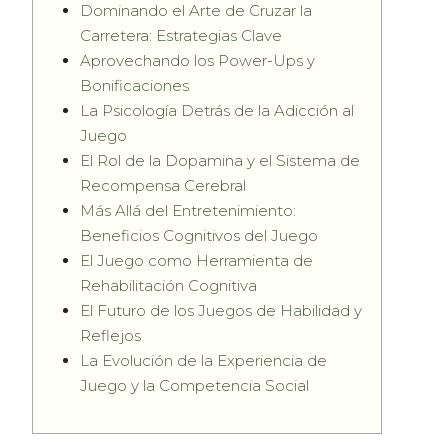
Dominando el Arte de Cruzar la
Carretera: Estrategias Clave
Aprovechando los Power-Ups y
Bonificaciones
La Psicología Detrás de la Adicción al
Juego
El Rol de la Dopamina y el Sistema de
Recompensa Cerebral
Más Allá del Entretenimiento:
Beneficios Cognitivos del Juego
El Juego como Herramienta de
Rehabilitación Cognitiva
El Futuro de los Juegos de Habilidad y
Reflejos
La Evolución de la Experiencia de
Juego y la Competencia Social