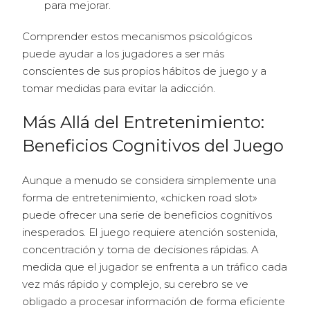
para mejorar.
Comprender estos mecanismos psicológicos
puede ayudar a los jugadores a ser más
conscientes de sus propios hábitos de juego y a
tomar medidas para evitar la adicción.
Más Allá del Entretenimiento:
Beneficios Cognitivos del Juego
Aunque a menudo se considera simplemente una
forma de entretenimiento, «chicken road slot»
puede ofrecer una serie de beneficios cognitivos
inesperados. El juego requiere atención sostenida,
concentración y toma de decisiones rápidas. A
medida que el jugador se enfrenta a un tráfico cada
vez más rápido y complejo, su cerebro se ve
obligado a procesar información de forma eficiente