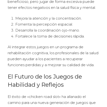
beneficioso, pero jugar de forma excesiva puede
tener efectos negativos en la salud física y mental.
Mejora la atención y la concentración.
Fomenta la percepción espacial.
Desarrolla la coordinación ojo-mano.
Fortalece la toma de decisiones rápida.
Al integrar estos juegos en un programa de
rehabilitación cognitiva, los profesionales de la salud
pueden ayudar a los pacientes a recuperar
funciones perdidas y a mejorar su calidad de vida.
El Futuro de los Juegos de
Habilidad y Reflejos
El éxito de «chicken road slot» ha allanado el
camino para una nueva generación de juegos que