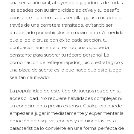
una sensación viral, atrayendo a jugadores de todas
las edades con su simplicidad adictiva y su desafío
constante. La premisa es sencilla: guías a un pollo a
través de una carretera transitada, evitando ser
atropellado por vehículos en movimiento. A medida
que el pollo cruza con éxito cada sección, tu
puntuación aumenta, creando una búsqueda
constante para superar tu récord personal. La
combinación de reflejos rápidos, juicio estratégico y
una pizca de suerte es lo que hace que este juego
sea tan cautivador.
La popularidad de este tipo de juegos reside en su
accesibilidad. No requiere habilidades complejas ni
un conocimiento previo extenso. Cualquiera puede
empezar a jugar inmediatamente y experimentar la
emoción de esquivar coches y camionetas. Esta
característica lo convierte en una forma perfecta de