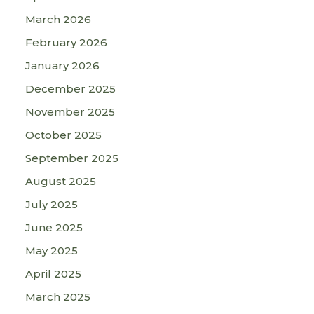
March 2026
February 2026
January 2026
December 2025
November 2025
October 2025
September 2025
August 2025
July 2025
June 2025
May 2025
April 2025
March 2025