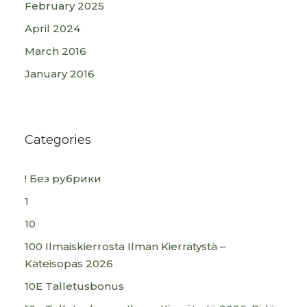
February 2025
April 2024
March 2016
January 2016
Categories
! Без рубрики
1
10
100 Ilmaiskierrosta Ilman Kierrätystä –
Käteisopas 2026
10E Talletusbonus