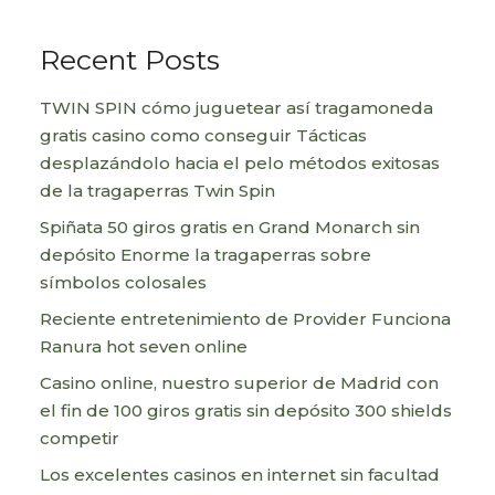
Recent Posts
TWIN SPIN cómo juguetear así­ tragamoneda
gratis casino como conseguir Tácticas
desplazándolo hacia el pelo métodos exitosas
de la tragaperras Twin Spin
Spiñata 50 giros gratis en Grand Monarch sin
depósito Enorme la tragaperras sobre
símbolos colosales
Reciente entretenimiento de Provider Funciona
Ranura hot seven online
Casino online, nuestro superior de Madrid con
el fin de 100 giros gratis sin depósito 300 shields
competir
Los excelentes casinos en internet sin facultad