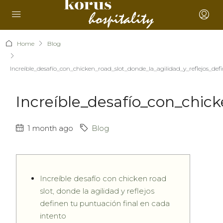
Home
Blog
Increíble_desafío_con_chicken_road_slot_donde_la_agilidad_y_reflejos_def
Increíble_desafío_con_chick
1 month ago
Blog
Increíble desafío con chicken road
slot, donde la agilidad y reflejos
definen tu puntuación final en cada
intento