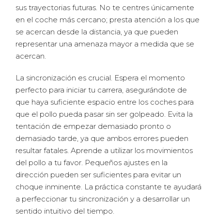
sus trayectorias futuras. No te centres únicamente
en el coche más cercano; presta atención a los que
se acercan desde la distancia, ya que pueden
representar una amenaza mayor a medida que se
acercan.
La sincronización es crucial. Espera el momento
perfecto para iniciar tu carrera, asegurándote de
que haya suficiente espacio entre los coches para
que el pollo pueda pasar sin ser golpeado. Evita la
tentación de empezar demasiado pronto o
demasiado tarde, ya que ambos errores pueden
resultar fatales. Aprende a utilizar los movimientos
del pollo a tu favor. Pequeños ajustes en la
dirección pueden ser suficientes para evitar un
choque inminente. La práctica constante te ayudará
a perfeccionar tu sincronización y a desarrollar un
sentido intuitivo del tiempo.