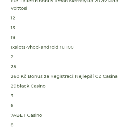
10e Talletusbonus Ilman Kierrätystä 2026: Pidä
Voittosi
12
13
18
1xslots-vhod-android.ru 100
2
25
260 Kč Bonus za Registraci: Nejlepší CZ Casina
29black Casino
3
6
7ABET Casino
8