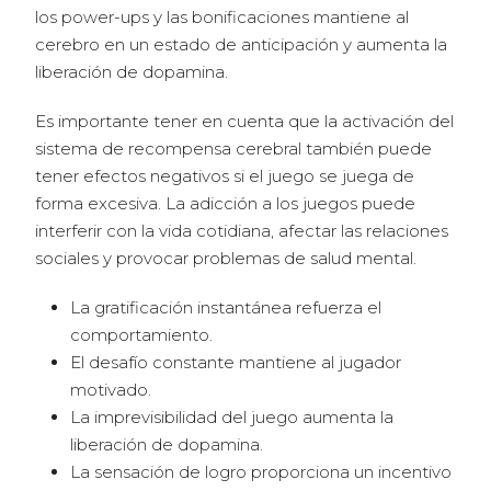
los power-ups y las bonificaciones mantiene al
cerebro en un estado de anticipación y aumenta la
liberación de dopamina.
Es importante tener en cuenta que la activación del
sistema de recompensa cerebral también puede
tener efectos negativos si el juego se juega de
forma excesiva. La adicción a los juegos puede
interferir con la vida cotidiana, afectar las relaciones
sociales y provocar problemas de salud mental.
La gratificación instantánea refuerza el
comportamiento.
El desafío constante mantiene al jugador
motivado.
La imprevisibilidad del juego aumenta la
liberación de dopamina.
La sensación de logro proporciona un incentivo