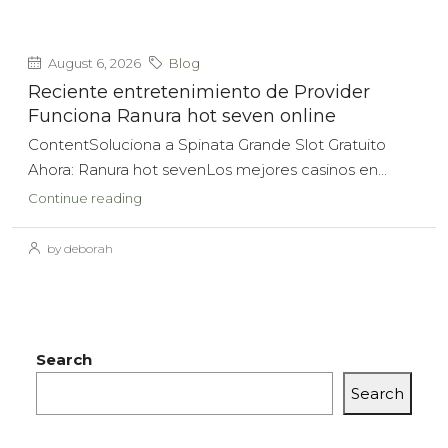
August 6, 2026
Blog
Reciente entretenimiento de Provider
Funciona Ranura hot seven online
ContentSoluciona a Spinata Grande Slot Gratuito
Ahora: Ranura hot sevenLos mejores casinos en...
Continue reading
by deborah
Search
Search