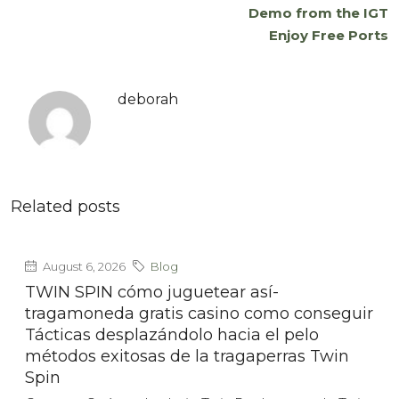
Demo from the IGT
Enjoy Free Ports
deborah
Related posts
August 6, 2026
Blog
TWIN SPIN cómo juguetear así­
tragamoneda gratis casino como conseguir
Tácticas desplazándolo hacia el pelo
métodos exitosas de la tragaperras Twin
Spin