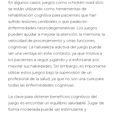
En algunos casos, juegos como «chicken road slot»
se están utilizando como herramientas de
rehabilitación cognitiva para pacientes que han
sufrido lesiones cerebrales o que padecen
enfermedades neurodegenerativas. Los juegos
pueden ayudar a mejorar la atención, la memoria, la
velocidad de procesamiento y otras funciones
cognitivas. La naturaleza adictiva del juego puede
ser una ventaja en este contexto, ya que motiva a
los pacientes a seguir jugando y a esforzarse por
mejorar sus habilidades. Sin embargo, es importante
utilizar estos juegos bajo la supervisión de un
profesional de la salud, ya que no son una cura para
todas las enfermedades cognitivas.
La clave para obtener beneficios cognitivos del
juego es encontrar un equilibrio saludable. Jugar de
forma moderada puede ser estimulante y