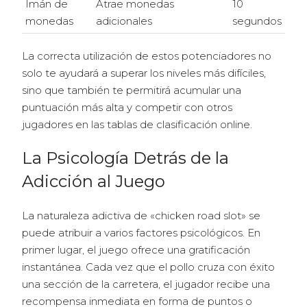
Imán de
Atrae monedas
10
monedas
adicionales
segundos
La correcta utilización de estos potenciadores no
solo te ayudará a superar los niveles más difíciles,
sino que también te permitirá acumular una
puntuación más alta y competir con otros
jugadores en las tablas de clasificación online.
La Psicología Detrás de la
Adicción al Juego
La naturaleza adictiva de «chicken road slot» se
puede atribuir a varios factores psicológicos. En
primer lugar, el juego ofrece una gratificación
instantánea. Cada vez que el pollo cruza con éxito
una sección de la carretera, el jugador recibe una
recompensa inmediata en forma de puntos o