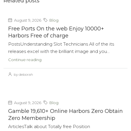
Related posts
August 9, 2026
Blog
Free Ports On the web Enjoy 10000+
Harbors Free of charge
PostsUnderstanding Slot Technicians All of the its
releases excel with the brilliant image and you...
Continue reading
by deborah
August 9, 2026
Blog
Gamble 19,610+ Online Harbors Zero Obtain
Zero Membership
ArticlesTalk about Totally free Position