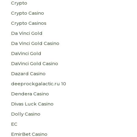
Crypto
Crypto Casino
Crypto Casinos
Da Vinci Gold
Da Vinci Gold Casino
DaVinci Gold
DaVinci Gold Casino
Dazard Casino
deeprockgalactic.ru 10
Dendera Casino
Divas Luck Casino
Dolly Casino
EC
EmirBet Casino