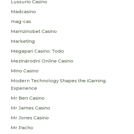
Lussurio Casino
Madcasino
mag-cas
Mamzinobet Casino
Marketing
Megapari Casino: Todo
Mezinárodní Online Casino
Mino Casino
Modern Technology Shapes the iGaming
Experience
Mr Ben Casino
Mr James Casino
Mr Jones Casino
Mr Pacho