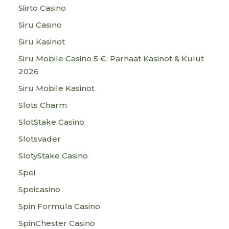
Siirto Casino
Siru Casino
Siru Kasinot
Siru Mobile Casino 5 €: Parhaat Kasinot & Kulut
2026
Siru Mobile Kasinot
Slots Charm
SlotStake Casino
Slotsvader
SlotyStake Casino
Spei
Speicasino
Spin Formula Casino
SpinChester Casino