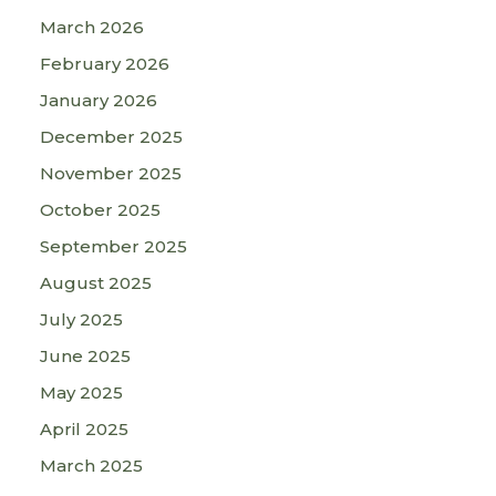
March 2026
February 2026
January 2026
December 2025
November 2025
October 2025
September 2025
August 2025
July 2025
June 2025
May 2025
April 2025
March 2025