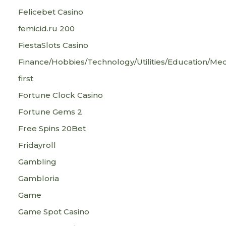
Felicebet Casino
femicid.ru 200
FiestaSlots Casino
Finance/Hobbies/Technology/Utilities/Education/Med
first
Fortune Clock Casino
Fortune Gems 2
Free Spins 20Bet
Fridayroll
Gambling
Gambloria
Game
Game Spot Casino