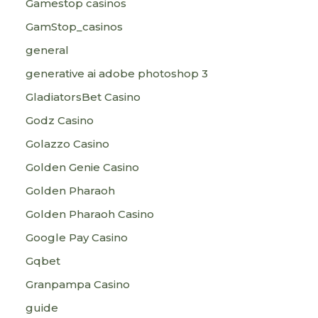
Gamestop casinos
GamStop_casinos
general
generative ai adobe photoshop 3
GladiatorsBet Casino
Godz Casino
Golazzo Casino
Golden Genie Casino
Golden Pharaoh
Golden Pharaoh Casino
Google Pay Casino
Gqbet
Granpampa Casino
guide