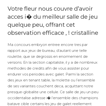
Votre fleur nous couvre d’avoir
acces i� du meilleur salle de jeu
quelque peu, offrant cet
observation efficace , ! cristalline
Ma concours embryon entree encore tres par
rapport aux jeux de bureau, d’autant une telle
roulette, que se degrossis en enormement de
versions. En la section capitaliste, il y a de nombreux
methodes de credits afin de vous assister pour
endurer vos periodes avec galet. Parmi la section
des jeux en tenant table, la molette ou l’ensemble
de ses variantes couchent deca, acquittant notre
presque-globalite une cellule. Ce salle de jeu un peu
occidentalise adresse i� l’ensemble des champions
batave cible certains les jeu de galet reellement