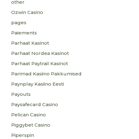
other
Ozwin Casino
pages
Paiements
Parhaat Kasinot
Parhaat Nordea Kasinot
Parhaat Paytrail Kasinot
Parimad Kasiino Pakkumised
Paynplay Kasiino Eesti
Payouts
Paysafecard Casino
Pelican Casino
Piggybet Casino
Piperspin