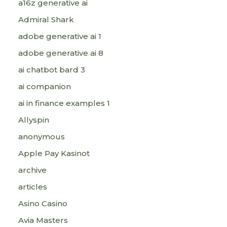
a16z generative ai
Admiral Shark
adobe generative ai 1
adobe generative ai 8
ai chatbot bard 3
ai companion
ai in finance examples 1
Allyspin
anonymous
Apple Pay Kasinot
archive
articles
Asino Casino
Avia Masters