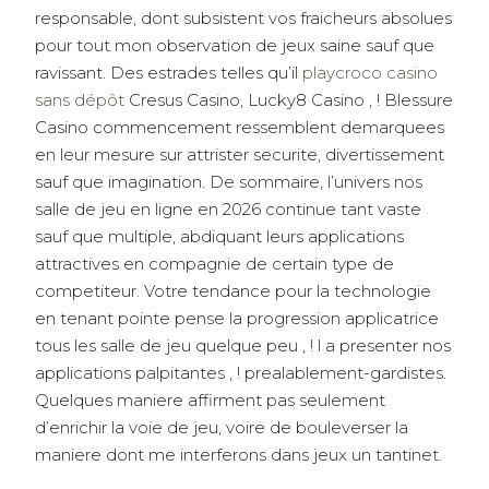
responsable, dont subsistent vos fraicheurs absolues
pour tout mon observation de jeux saine sauf que
ravissant. Des estrades telles qu’il
playcroco casino
sans dépôt
Cresus Casino, Lucky8 Casino , ! Blessure
Casino commencement ressemblent demarquees
en leur mesure sur attrister securite, divertissement
sauf que imagination. De sommaire, l’univers nos
salle de jeu en ligne en 2026 continue tant vaste
sauf que multiple, abdiquant leurs applications
attractives en compagnie de certain type de
competiteur. Votre tendance pour la technologie
en tenant pointe pense la progression applicatrice
tous les salle de jeu quelque peu , ! l a presenter nos
applications palpitantes , ! prealablement-gardistes.
Quelques maniere affirment pas seulement
d’enrichir la voie de jeu, voire de bouleverser la
maniere dont me interferons dans jeux un tantinet.