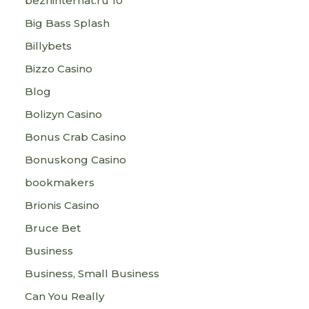
bezhinternat.ru 10
Big Bass Splash
Billybets
Bizzo Casino
Blog
Bolizyn Casino
Bonus Crab Casino
Bonuskong Casino
bookmakers
Brionis Casino
Bruce Bet
Business
Business, Small Business
Can You Really