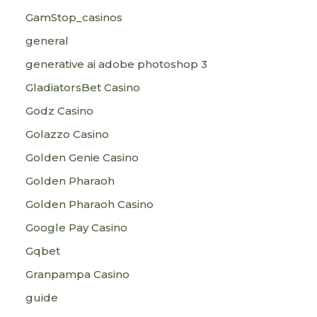
GamStop_casinos
general
generative ai adobe photoshop 3
GladiatorsBet Casino
Godz Casino
Golazzo Casino
Golden Genie Casino
Golden Pharaoh
Golden Pharaoh Casino
Google Pay Casino
Gqbet
Granpampa Casino
guide