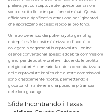
prelievi, yet con criptovalute, queste transazioni
sono di solito finite in questione di minuti. Questa
efficienza è significativo attrazione per i giocatori
che apprezzano accesso rapido ai loro fondi.
Un altro beneficio dei poker crypto gambling
enterprises è le costi minimizzate di acquisto
collegate a pagamenti in criptovaluta. I online
casinos convenzionali spesso addebita commissioni
grandi per depositi e prelievi, riducendo le profitti
dei giocatori. Al contrario, la natura decentralizzata
delle criptovalute implica che queste commissioni
sono drasticamente ridotte, permettendo ai
giocatori di mantenere una porzione più ampia
delle loro guadagni.
Sfide Incontrando i Texas