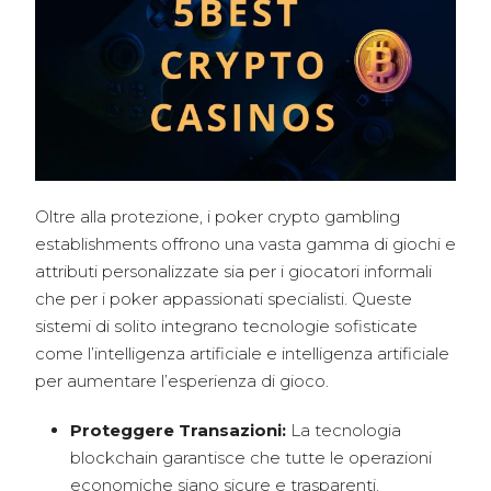
Oltre alla protezione, i poker crypto gambling
establishments offrono una vasta gamma di giochi e
attributi personalizzate sia per i giocatori informali
che per i poker appassionati specialisti. Queste
sistemi di solito integrano tecnologie sofisticate
come l’intelligenza artificiale e intelligenza artificiale
per aumentare l’esperienza di gioco.
Proteggere Transazioni:
La tecnologia
blockchain garantisce che tutte le operazioni
economiche siano sicure e trasparenti.