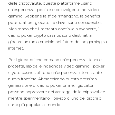
delle criptovalute, queste piattaforme usano
un’esperienza speciale e coinvolgente nel video
gaming. Sebbene le sfide rimangono, le benefici
potenziali per giocatori e driver sono considerabili.
Man mano che il mercato continua a avanzare, i
casino poker crypto casinos sono destinati a
giocare un ruolo cruciale nel futuro del pc gaming su
internet.
Per i giocatori che cercano un’esperienza sicura e
protetta, rapida, e ingegnosa video gaming, i poker
crypto casinos offrono un’esperienza interessante
nuova frontiera. Abbracciando questa prossima
generazione di casino poker online, i giocatori
possono apprezzare dei vantaggi delle criptovalute
mentre sperimentano il brivido di uno dei giochi di
carte più popolari al mondo.