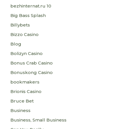
bezhinternat.ru 10
Big Bass Splash
Billybets
Bizzo Casino
Blog
Bolizyn Casino
Bonus Crab Casino
Bonuskong Casino
bookmakers
Brionis Casino
Bruce Bet
Business
Business, Small Business