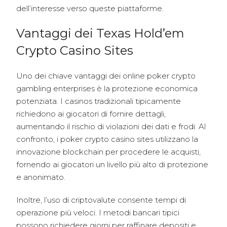
dell’interesse verso queste piattaforme.
Vantaggi dei Texas Hold’em
Crypto Casino Sites
Uno dei chiave vantaggi dei online poker crypto
gambling enterprises è la protezione economica
potenziata. I casinos tradizionali tipicamente
richiedono ai giocatori di fornire dettagli,
aumentando il rischio di violazioni dei dati e frodi. Al
confronto, i poker crypto casino sites utilizzano la
innovazione blockchain per procedere le acquisti,
fornendo ai giocatori un livello più alto di protezione
e anonimato.
Inoltre, l’uso di criptovalute consente tempi di
operazione più veloci. I metodi bancari tipici
possono richiedere giorni per raffinare depositi e