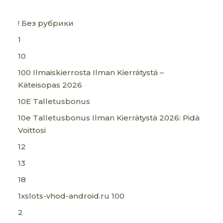
! Без рубрики
1
10
100 Ilmaiskierrosta Ilman Kierrätystä –
Käteisopas 2026
10E Talletusbonus
10e Talletusbonus Ilman Kierrätystä 2026: Pidä
Voittosi
12
13
18
1xslots-vhod-android.ru 100
2