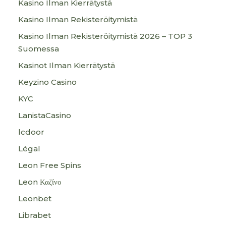
Kasino Ilman Kierrätystä
Kasino Ilman Rekisteröitymistä
Kasino Ilman Rekisteröitymistä 2026 – TOP 3
Suomessa
Kasinot Ilman Kierrätystä
Keyzino Casino
KYC
LanistaCasino
lcdoor
Légal
Leon Free Spins
Leon Καζίνο
Leonbet
Librabet