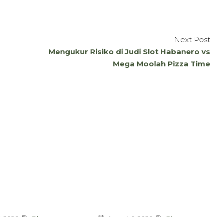
Next Post
Mengukur Risiko di Judi Slot Habanero vs
Mega Moolah Pizza Time