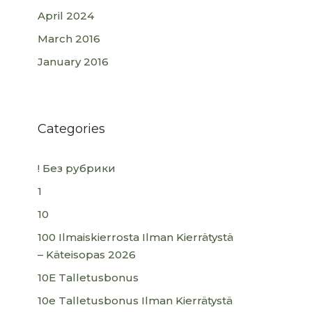
April 2024
March 2016
January 2016
Categories
! Без рубрики
1
10
100 Ilmaiskierrosta Ilman Kierrätystä
– Käteisopas 2026
10E Talletusbonus
10e Talletusbonus Ilman Kierrätystä