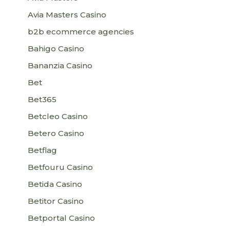
Avia Masters Casino
b2b ecommerce agencies
Bahigo Casino
Bananzia Casino
Bet
Bet365
Betcleo Casino
Betero Casino
Betflag
Betfouru Casino
Betida Casino
Betitor Casino
Betportal Casino