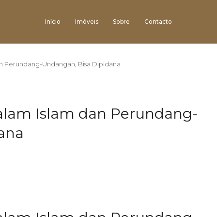
Início
Imóveis
Sobre
Contacto
an Perundang-Undangan, Bisa Dipidana
alam Islam dan Perundang-
ana