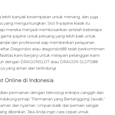
a lebih banyak kesempatan untuk menang, dan juga
 yang menguntungkan. Slot 9-payline klasik itu
api mereka menjadi membosankan setelah beberapa
game payline untuk peluang yang lebih baik untuk
dal dan profesional siap memberikan pelayanan
Daftar Dragonslot atau dragonslot88 telah berkomitmen
fasilitas kami berjanji untuk melayani pelanggan kami
ertaruh dengan DRAGONSLOT atau DRAGON SLOTS88
us yang aman dan terlindungi.
t Online di Indonesia
ilan permainan dengan teknologi enkripsi canggih dan
ndukung prinsip “Permainan yang Bertanggung Jawab,”
aman dan nyaman. Umpan balik dari pemain sangat
ang diberikan. Jika Anda ingin cara cepat untuk