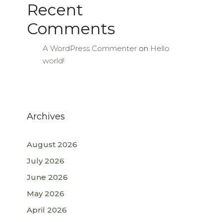
Recent
Comments
A WordPress Commenter
on
Hello
world!
Archives
August 2026
July 2026
June 2026
May 2026
April 2026