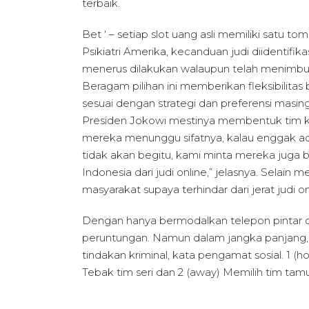
terbaik.
Bet ‘ – setiap slot uang asli memiliki satu to
Psikiatri Amerika, kecanduan judi diidentifi
menerus dilakukan walaupun telah menimbu
Beragam pilihan ini memberikan fleksibilit
sesuai dengan strategi dan preferensi masin
Presiden Jokowi mestinya membentuk tim kh
mereka menunggu sifatnya, kalau enggak ada
tidak akan begitu, kami minta mereka juga
Indonesia dari judi online,” jelasnya. Selai
masyarakat supaya terhindar dari jerat judi on
Dengan hanya bermodalkan telepon pintar d
peruntungan. Namun dalam jangka panjang
tindakan kriminal, kata pengamat sosial. 1 (
Tebak tim seri dan 2 (away) Memilih tim ta