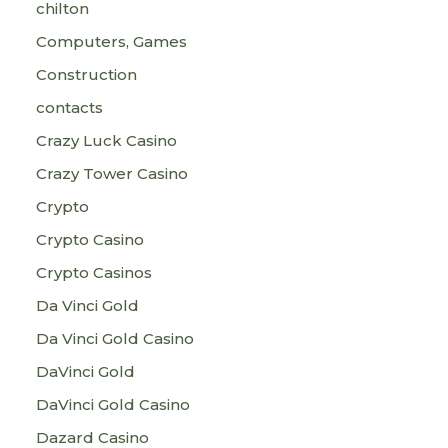
chilton
Computers, Games
Construction
contacts
Crazy Luck Casino
Crazy Tower Сasino
Crypto
Crypto Casino
Crypto Casinos
Da Vinci Gold
Da Vinci Gold Casino
DaVinci Gold
DaVinci Gold Casino
Dazard Casino