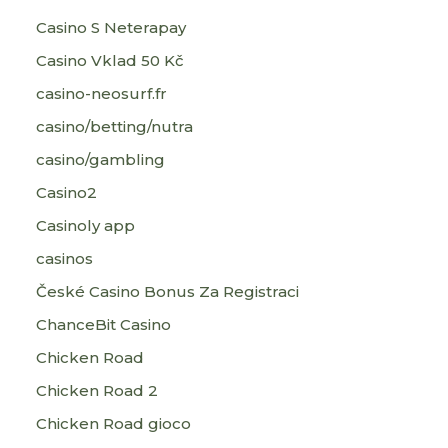
Casino S Neterapay
Casino Vklad 50 Kč
casino-neosurf.fr
casino/betting/nutra
casino/gambling
Casino2
Casinoly app
casinos
České Casino Bonus Za Registraci
ChanceBit Casino
Chicken Road
Chicken Road 2
Chicken Road gioco