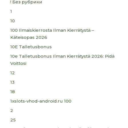
! Без рубрики
1
10
100 Ilmaiskierrosta Ilman Kierrätystä –
Käteisopas 2026
10E Talletusbonus
10e Talletusbonus Ilman Kierrätystä 2026: Pidä
Voittosi
12
13
18
1xslots-vhod-android.ru 100
2
25