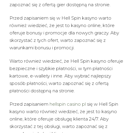
zapoznać się z ofertą gier dostępną na stronie.
Przed zapisaniem się w Hell Spin kasyno warto
również wiedzieć, że jest to kasyno online, które
oferuje bonusy i promocje dla nowych graczy. Aby
skorzystać z tych ofert, warto zapoznać się z
warunkami bonusu i promocji.
Warto również wiedzieć, że Hell Spin kasyno oferuje
bezpieczne i szybkie płatności, w tym płatności
kartowe, e-wallety i inne. Aby wybrać najlepszy
sposób płatności, warto zapoznać się z ofertą
płatności dostępną na stronie.
Przed zapisaniem
hellspin casino pl
się w Hell Spin
kasyno warto również wiedzieć, że jest to kasyno
online, które oferuje obsługę klienta 24/7. Aby
skorzystać z tej obsługi, warto zapoznać się z