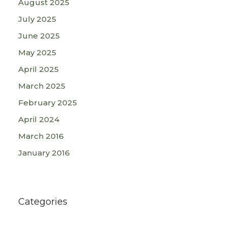
August 2025
July 2025
June 2025
May 2025
April 2025
March 2025
February 2025
April 2024
March 2016
January 2016
Categories