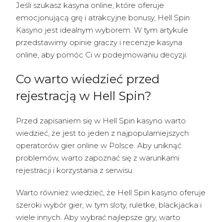
Jeśli szukasz kasyna online, które oferuje
emocjonującą grę i atrakcyjne bonusy, Hell Spin
Kasyno jest idealnym wyborem. W tym artykule
przedstawimy opinie graczy i recenzje kasyna
online, aby pomóc Ci w podejmowaniu decyzji.
Co warto wiedzieć przed
rejestracją w Hell Spin?
Przed zapisaniem się w Hell Spin kasyno warto
wiedzieć, że jest to jeden z najpopularniejszych
operatorów gier online w Polsce. Aby uniknąć
problemów, warto zapoznać się z warunkami
rejestracji i korzystania z serwisu.
Warto również wiedzieć, że Hell Spin kasyno oferuje
szeroki wybór gier, w tym sloty, ruletke, blackjacka i
wiele innych. Aby wybrać najlepsze gry, warto