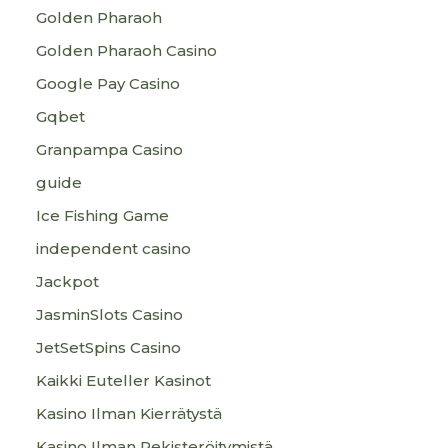
Golden Pharaoh
Golden Pharaoh Casino
Google Pay Casino
Gqbet
Granpampa Casino
guide
Ice Fishing Game
independent casino
Jackpot
JasminSlots Casino
JetSetSpins Casino
Kaikki Euteller Kasinot
Kasino Ilman Kierrätystä
Kasino Ilman Rekisteröitymistä