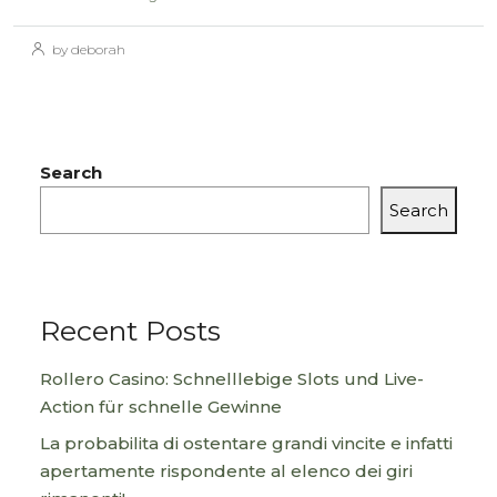
by deborah
Search
Search
Recent Posts
Rollero Casino: Schnelllebige Slots und Live-
Action für schnelle Gewinne
La probabilita di ostentare grandi vincite e infatti
apertamente rispondente al elenco dei giri