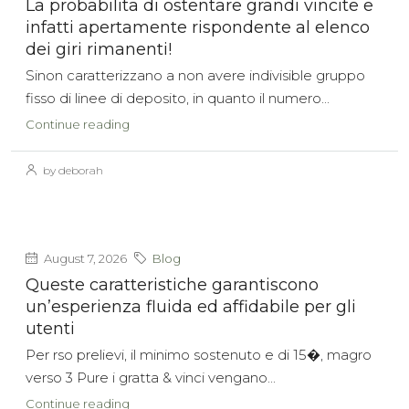
La probabilita di ostentare grandi vincite e
infatti apertamente rispondente al elenco
dei giri rimanenti!
Sinon caratterizzano a non avere indivisible gruppo
fisso di linee di deposito, in quanto il numero...
Continue reading
by deborah
August 7, 2026
Blog
Queste caratteristiche garantiscono
un’esperienza fluida ed affidabile per gli
utenti
Per rso prelievi, il minimo sostenuto e di 15�, magro
verso 3 Pure i gratta & vinci vengano...
Continue reading