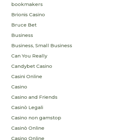
bookmakers
Brionis Casino
Bruce Bet
Business
Business, Small Business
Can You Really
Candybet Casino
Casini Online
Casino
Casino and Friends
Casinò Legali
Casino non gamstop
Casinò Online
Casino Online