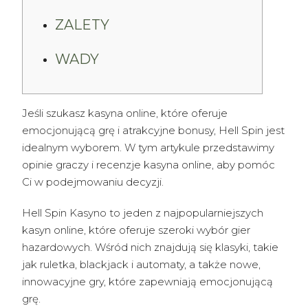
ZALETY
WADY
Jeśli szukasz kasyna online, które oferuje
emocjonującą grę i atrakcyjne bonusy, Hell Spin jest
idealnym wyborem. W tym artykule przedstawimy
opinie graczy i recenzje kasyna online, aby pomóc
Ci w podejmowaniu decyzji.
Hell Spin Kasyno to jeden z najpopularniejszych
kasyn online, które oferuje szeroki wybór gier
hazardowych. Wśród nich znajdują się klasyki, takie
jak ruletka, blackjack i automaty, a także nowe,
innowacyjne gry, które zapewniają emocjonującą
grę.