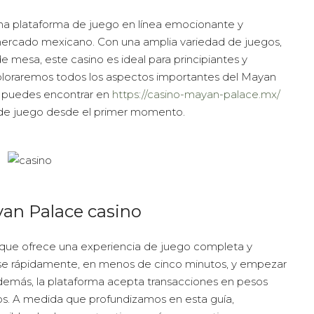
na plataforma de juego en línea emocionante y
mercado mexicano. Con una amplia variedad de juegos,
 mesa, este casino es ideal para principiantes y
ploraremos todos los aspectos importantes del Mayan
e puedes encontrar en
https://casino-mayan-palace.mx/
a de juego desde el primer momento.
yan Palace casino
l que ofrece una experiencia de juego completa y
arse rápidamente, en menos de cinco minutos, y empezar
demás, la plataforma acepta transacciones en pesos
iros. A medida que profundizamos en esta guía,