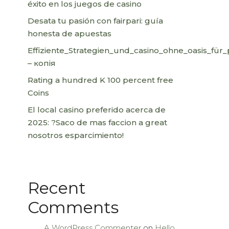
éxito en los juegos de casino
Desata tu pasión con fairpari: guía
honesta de apuestas
Effiziente_Strategien_und_casino_ohne_oasis_für_
– копія
Rating a hundred K 100 percent free
Coins
El local casino preferido acerca de
2025: ?Saco de mas faccion a great
nosotros esparcimiento!
Recent
Comments
A WordPress Commenter
on
Hello