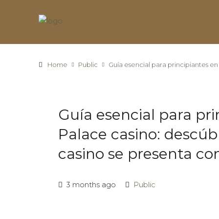
Home
Public
Guía esencial para principiantes e
Guía esencial para pr
Palace casino: descúb
casino se presenta c
3 months ago
Public