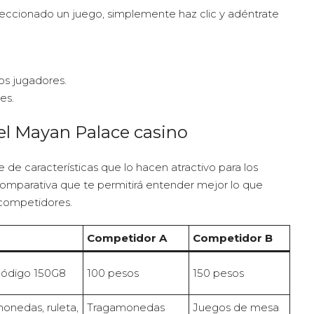
eccionado un juego, simplemente haz clic y adéntrate
os jugadores.
es.
del Mayan Palace casino
 de características que lo hacen atractivo para los
comparativa que te permitirá entender mejor lo que
 competidores.
Competidor A
Competidor B
código 150G8
100 pesos
150 pesos
onedas, ruleta,
Tragamonedas
Juegos de mesa