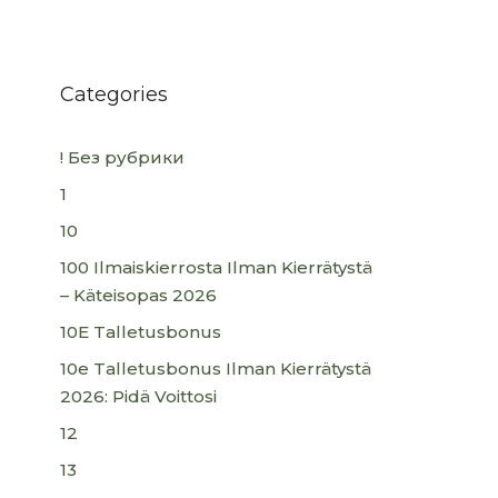
Categories
! Без рубрики
1
10
100 Ilmaiskierrosta Ilman Kierrätystä
– Käteisopas 2026
10E Talletusbonus
10e Talletusbonus Ilman Kierrätystä
2026: Pidä Voittosi
12
13