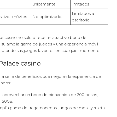
únicamente
limitados
Limitados a
itivos móviles
No optimizados
escritorio
 casino no solo ofrece un atractivo bono de
r su amplia gama de juegos y una experiencia móvil
isfrutar de sus juegos favoritos en cualquier momento.
Palace casino
na serie de beneficios que mejoran la experiencia de
cados:
des aprovechar un bono de bienvenida de 200 pesos,
 150G8.
mplia gama de tragamonedas, juegos de mesa y ruleta,