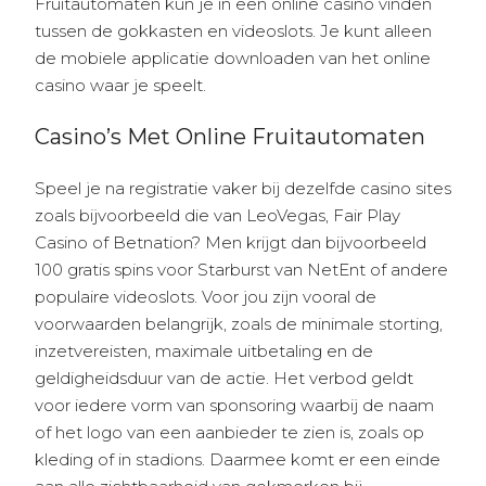
Fruitautomaten kun je in een online casino vinden
tussen de gokkasten en videoslots. Je kunt alleen
de mobiele applicatie downloaden van het online
casino waar je speelt.
Casino’s Met Online Fruitautomaten
Speel je na registratie vaker bij dezelfde casino sites
zoals bijvoorbeeld die van LeoVegas, Fair Play
Casino of Betnation? Men krijgt dan bijvoorbeeld
100 gratis spins voor Starburst van NetEnt of andere
populaire videoslots. Voor jou zijn vooral de
voorwaarden belangrijk, zoals de minimale storting,
inzetvereisten, maximale uitbetaling en de
geldigheidsduur van de actie. Het verbod geldt
voor iedere vorm van sponsoring waarbij de naam
of het logo van een aanbieder te zien is, zoals op
kleding of in stadions. Daarmee komt er een einde