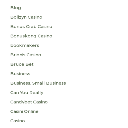
Blog
Bolizyn Casino
Bonus Crab Casino
Bonuskong Casino
bookmakers
Brionis Casino
Bruce Bet
Business
Business, Small Business
Can You Really
Candybet Casino
Casini Online
Casino