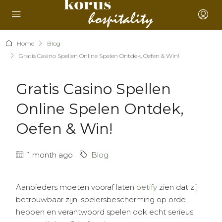
Home
Blog
Gratis Casino Spellen Online Spelen Ontdek, Oefen & Win!
Gratis Casino Spellen
Online Spelen Ontdek,
Oefen & Win!
1 month ago
Blog
Aanbieders moeten vooraf laten
betify
zien dat zij
betrouwbaar zijn, spelersbescherming op orde
hebben en verantwoord spelen ook echt serieus