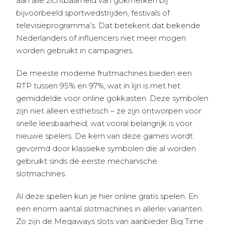
aan alle zichtbaarheid van gokmerken bij
bijvoorbeeld sportwedstrijden, festivals of
televisieprogramma’s. Dat betekent dat bekende
Nederlanders of influencers niet meer mogen
worden gebruikt in campagnes.
De meeste moderne fruitmachines bieden een
RTP tussen 95% en 97%, wat in lijn is met het
gemiddelde voor online gokkasten. Deze symbolen
zijn niet alleen esthetisch – ze zijn ontworpen voor
snelle leesbaarheid, wat vooral belangrijk is voor
nieuwe spelers. De kern van deze games wordt
gevormd door klassieke symbolen die al worden
gebruikt sinds de eerste mechanische
slotmachines.
Al deze spellen kun je hier online gratis spelen. En
een enorm aantal slotmachines in allerlei varianten.
Zo zijn de Megaways slots van aanbieder Big Time