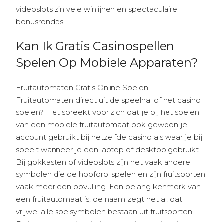
videoslots z’n vele winlijnen en spectaculaire
bonusrondes.
Kan Ik Gratis Casinospellen
Spelen Op Mobiele Apparaten?
Fruitautomaten Gratis Online Spelen
Fruitautomaten direct uit de speelhal of het casino
spelen? Het spreekt voor zich dat je bij het spelen
van een mobiele fruitautomaat ook gewoon je
account gebruikt bij hetzelfde casino als waar je bij
speelt wanneer je een laptop of desktop gebruikt.
Bij gokkasten of videoslots zijn het vaak andere
symbolen die de hoofdrol spelen en zijn fruitsoorten
vaak meer een opvulling. Een belang kenmerk van
een fruitautomaat is, de naam zegt het al, dat
vrijwel alle spelsymbolen bestaan uit fruitsoorten.