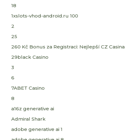
18
1xslots-vhod-android.ru 100
2
25
260 Kč Bonus za Registraci: Nejlepší CZ Casina
29black Casino
3
6
7ABET Casino
8
a16z generative ai
Admiral Shark
adobe generative ai 1
adobe generative ai 8