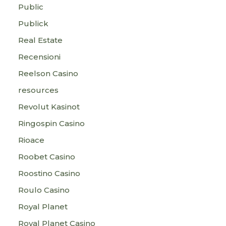
Public
Publick
Real Estate
Recensioni
Reelson Casino
resources
Revolut Kasinot
Ringospin Casino
Rioace
Roobet Casino
Roostino Casino
Roulo Casino
Royal Planet
Royal Planet Casino