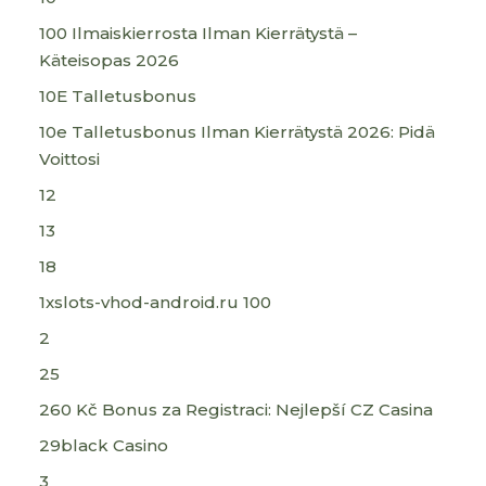
100 Ilmaiskierrosta Ilman Kierrätystä –
Käteisopas 2026
10E Talletusbonus
10e Talletusbonus Ilman Kierrätystä 2026: Pidä
Voittosi
12
13
18
1xslots-vhod-android.ru 100
2
25
260 Kč Bonus za Registraci: Nejlepší CZ Casina
29black Casino
3