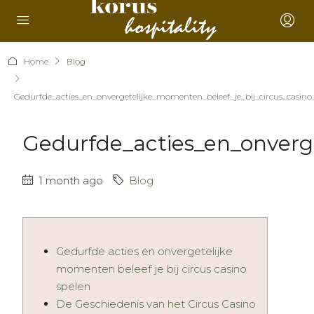
Home
Blog
Gedurfde_acties_en_onvergetelijke_momenten_beleef_je_bij_circus_casino
Gedurfde_acties_en_onverge
1 month ago
Blog
Gedurfde acties en onvergetelijke
momenten beleef je bij circus casino
spelen
De Geschiedenis van het Circus Casino