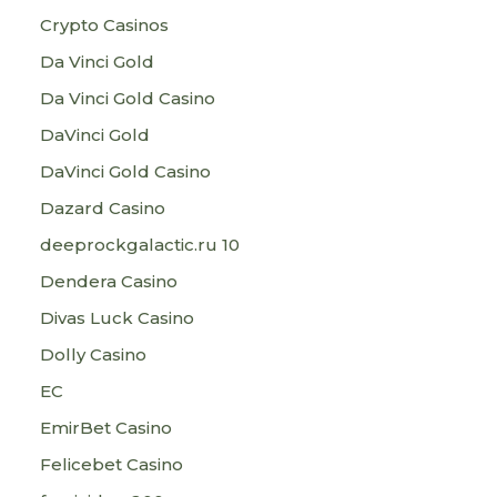
Crypto Casinos
Da Vinci Gold
Da Vinci Gold Casino
DaVinci Gold
DaVinci Gold Casino
Dazard Casino
deeprockgalactic.ru 10
Dendera Casino
Divas Luck Casino
Dolly Casino
EC
EmirBet Casino
Felicebet Casino