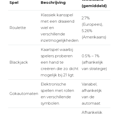
Spel
Beschrijving
(gemiddeld)
Klassiek kansspel
2.7%
met een draaiend
(Europees),
Roulette
wiel en
5.26%
verschillende
(Amerikaans)
inzetmogelijkheden.
Kaartspel waarbij
spelers proberen
0.5% – 1%
Blackjack
een hand te
(afhankelijk
creëren die zo dicht
van strategie)
mogelijk bij 21 ligt.
Elektronische
Variabel,
spellen met rollen
afhankelijk
Gokautomaten
en verschillende
van de
symbolen.
automaat
Afhankelijk