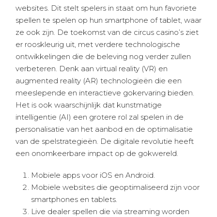
websites. Dit stelt spelers in staat om hun favoriete
spellen te spelen op hun smartphone of tablet, waar
ze ook zijn. De toekomst van de circus casino’s ziet
er rooskleurig uit, met verdere technologische
ontwikkelingen die de beleving nog verder zullen
verbeteren. Denk aan virtual reality (VR) en
augmented reality (AR) technologieën die een
meeslepende en interactieve gokervaring bieden.
Het is ook waarschijnlijk dat kunstmatige
intelligentie (AI) een grotere rol zal spelen in de
personalisatie van het aanbod en de optimalisatie
van de spelstrategieën. De digitale revolutie heeft
een onomkeerbare impact op de gokwereld.
Mobiele apps voor iOS en Android.
Mobiele websites die geoptimaliseerd zijn voor
smartphones en tablets.
Live dealer spellen die via streaming worden