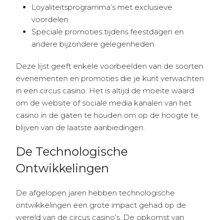
Loyaliteitsprogramma’s met exclusieve
voordelen.
Speciale promoties tijdens feestdagen en
andere bijzondere gelegenheden.
Deze lijst geeft enkele voorbeelden van de soorten
evenementen en promoties die je kunt verwachten
in een circus casino. Het is altijd de moeite waard
om de website of sociale media kanalen van het
casino in de gaten te houden om op de hoogte te
blijven van de laatste aanbiedingen.
De Technologische
Ontwikkelingen
De afgelopen jaren hebben technologische
ontwikkelingen een grote impact gehad op de
wereld van de circus casino’s. De opkomst van