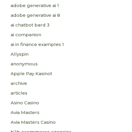
adobe generative ai 1
adobe generative ai 8
ai chatbot bard 3
ai companion
ai in finance examples 1
Allyspin
anonymous
Apple Pay Kasinot
archive
articles
Asino Casino
Avia Masters
Avia Masters Casino
b2b ecommerce agencies