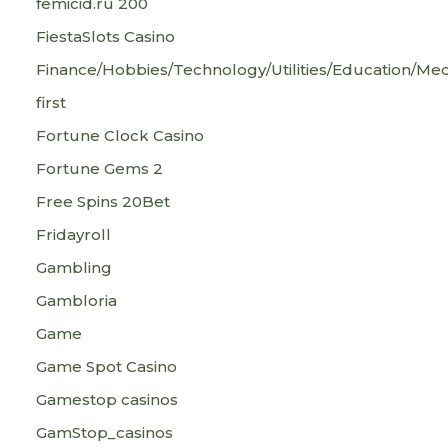
femicid.ru 200
FiestaSlots Casino
Finance/Hobbies/Technology/Utilities/Education/Med
first
Fortune Clock Casino
Fortune Gems 2
Free Spins 20Bet
Fridayroll
Gambling
Gambloria
Game
Game Spot Casino
Gamestop casinos
GamStop_casinos