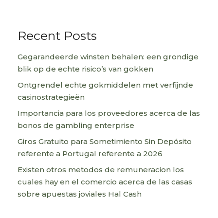
Recent Posts
Gegarandeerde winsten behalen: een grondige
blik op de echte risico’s van gokken
Ontgrendel echte gokmiddelen met verfijnde
casinostrategieën
Importancia para los proveedores acerca de las
bonos de gambling enterprise
Giros Gratuito para Sometimiento Sin Depósito
referente a Portugal referente a 2026
Existen otros metodos de remuneracion los
cuales hay en el comercio acerca de las casas
sobre apuestas joviales Hal Cash