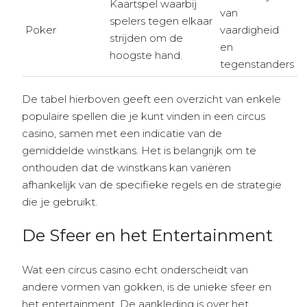
Kaartspel waarbij
van
spelers tegen elkaar
Poker
vaardigheid
strijden om de
en
hoogste hand.
tegenstanders
De tabel hierboven geeft een overzicht van enkele
populaire spellen die je kunt vinden in een circus
casino, samen met een indicatie van de
gemiddelde winstkans. Het is belangrijk om te
onthouden dat de winstkans kan variëren
afhankelijk van de specifieke regels en de strategie
die je gebruikt.
De Sfeer en het Entertainment
Wat een circus casino echt onderscheidt van
andere vormen van gokken, is de unieke sfeer en
het entertainment. De aankleding is over het