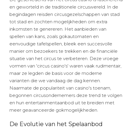
en geworteld in de traditionele circuswereld. In de
begindagen reisden circusgezelschappen van stad
tot stad en zochten mogelijkheden om extra
inkomsten te genereren. Het aanbieden van
spellen van kans, zoals gokautomaten en
eenvoudige tafelspellen, bleek een succesvolle
manier om bezoekers te trekken en de financiële
situatie van het circus te verbeteren. Deze vroege
vormen van 'circus casino's' waren vaak rudimentair,
maar ze legden de basis voor de moderne
varianten die we vandaag de dag kennen.
Naarmate de populariteit van casino's toenam,
begonnen circusondernemers deze trend te volgen
en hun entertainmentaanbod uit te breiden met
meer geavanceerde gokmogelijkheden.
De Evolutie van het Spelaanbod