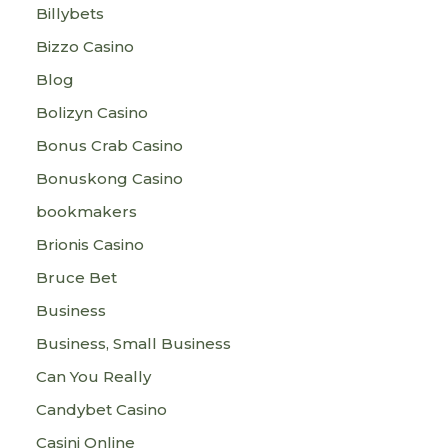
Billybets
Bizzo Casino
Blog
Bolizyn Casino
Bonus Crab Casino
Bonuskong Casino
bookmakers
Brionis Casino
Bruce Bet
Business
Business, Small Business
Can You Really
Candybet Casino
Casini Online