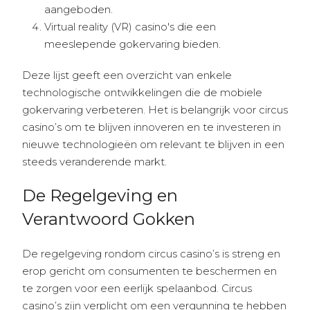
aangeboden.
Virtual reality (VR) casino's die een
meeslepende gokervaring bieden.
Deze lijst geeft een overzicht van enkele
technologische ontwikkelingen die de mobiele
gokervaring verbeteren. Het is belangrijk voor circus
casino’s om te blijven innoveren en te investeren in
nieuwe technologieën om relevant te blijven in een
steeds veranderende markt.
De Regelgeving en
Verantwoord Gokken
De regelgeving rondom circus casino’s is streng en
erop gericht om consumenten te beschermen en
te zorgen voor een eerlijk spelaanbod. Circus
casino’s zijn verplicht om een vergunning te hebben