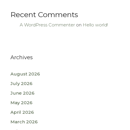
Recent Comments
A WordPress Commenter
on
Hello world!
Archives
August 2026
July 2026
June 2026
May 2026
April 2026
March 2026