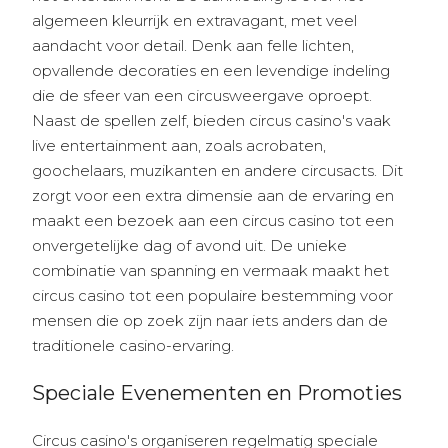
algemeen kleurrijk en extravagant, met veel
aandacht voor detail. Denk aan felle lichten,
opvallende decoraties en een levendige indeling
die de sfeer van een circusweergave oproept.
Naast de spellen zelf, bieden circus casino's vaak
live entertainment aan, zoals acrobaten,
goochelaars, muzikanten en andere circusacts. Dit
zorgt voor een extra dimensie aan de ervaring en
maakt een bezoek aan een circus casino tot een
onvergetelijke dag of avond uit. De unieke
combinatie van spanning en vermaak maakt het
circus casino tot een populaire bestemming voor
mensen die op zoek zijn naar iets anders dan de
traditionele casino-ervaring.
Speciale Evenementen en Promoties
Circus casino's organiseren regelmatig speciale