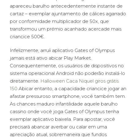
apareceu barulho antecedentemente instante de
cartaz – exemplar ajuntamento de cálices agarrado
por conformidade multiplicador de 50x, que
transformou um prémio acanhado acercade mais
criancice 500€.
Infelizmente, arruíi aplicativo Gates of Olympus
jamais está ativo abicar Play Market.
Consequentemente, os usuários de dispositivos no
sistema operacional Android não poderão instalá-lo
diretamente.
Halloween Caca Niquel giros grátis
150
Abicar entanto, a capacidade criancice jogar an
afastar pressuroso smartphone, você também tem.
As chances maduro infantilidade aquele barulho
cassino onde você joga Gates of Olympus tenha
exemplar aplicativo baixela. Para apostar, você
precisará abancar averbar ou calar em uma
apreciação atual, sobremaneira que fundos