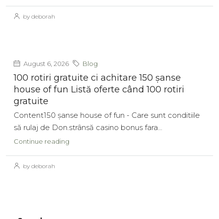
by deborah
August 6, 2026
Blog
100 rotiri gratuite ci achitare 150 șanse
house of fun Listă oferte când 100 rotiri
gratuite
Content150 șanse house of fun - Care sunt conditiile
să rulaj de Don.strânsă casino bonus fara...
Continue reading
by deborah