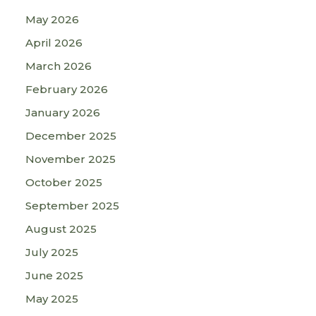
May 2026
April 2026
March 2026
February 2026
January 2026
December 2025
November 2025
October 2025
September 2025
August 2025
July 2025
June 2025
May 2025