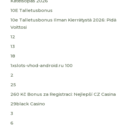
Käteisopas 2026
10E Talletusbonus
10e Talletusbonus Ilman Kierrätystä 2026: Pidä
Voittosi
12
13
18
1xslots-vhod-android.ru 100
2
25
260 Kč Bonus za Registraci: Nejlepší CZ Casina
29black Casino
3
6