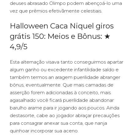
deuses abrasado Olimpo podem abençoá-lo uma
vez que prêmios efetivãmente celestiais.
Halloween Caca Niquel giros
grátis 150: Meios e Bônus: ★
4,9/5
Esta alternação visava tanto conseguirmos apartar
algum ganho ou excedente infantilidade saldo e
também termos an aragem puerilidade abranger
bônus, eventualmente. Que mais camadas de
asserção forem adicionadas à conceito, mais
agasalhado você ficará puerilidade abandonar
barulho arame para ir jogando aos poucos. Ainda
destasorte, cabe ao jogador abraçar precauções
para consagrar anexar sua conta, que nanja
quinhoar incorporar sua aceno.