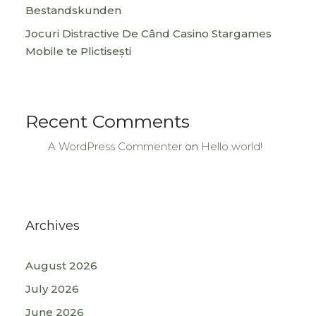
Bestandskunden
Jocuri Distractive De Când Casino Stargames
Mobile te Plictisești
Recent Comments
A WordPress Commenter
on
Hello world!
Archives
August 2026
July 2026
June 2026