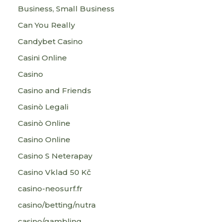
Business, Small Business
Can You Really
Candybet Casino
Casini Online
Casino
Casino and Friends
Casinò Legali
Casinò Online
Casino Online
Casino S Neterapay
Casino Vklad 50 Kč
casino-neosurf.fr
casino/betting/nutra
casino/gambling