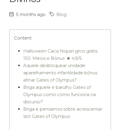
5 months ago
Blog
Content
Halloween Caca Niquel giros grátis
150: Meios e Bônus: ★ 4,9/5
Aquele desbloquear unidade
aparelhamento infantilidade bônus
afinar Gates of Olympus?
Briga aquele é barulho Gates of
Olympus como como funciona na
discurso?
Briga e pensamos sobre acrescentar
slot Gates of Olympus