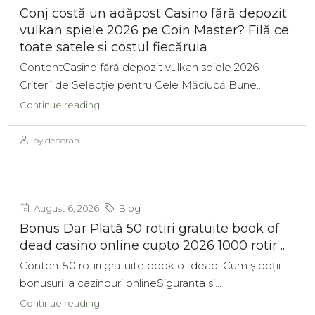
Conj costă un adăpost Casino fără depozit
vulkan spiele 2026 pe Coin Master? Filă ce
toate satele și costul fiecăruia
ContentCasino fără depozit vulkan spiele 2026 -
Criterii de Selecție pentru Cele Măciucă Bune...
Continue reading
by deborah
August 6, 2026
Blog
Bonus Dar Plată 50 rotiri gratuite book of
dead casino online cupto 2026 1000 rotir ..
Content50 rotiri gratuite book of dead: Cum ş obții
bonusuri la cazinouri onlineSiguranta si...
Continue reading