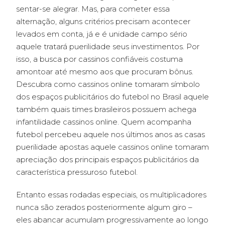
sentar-se alegrar. Mas, para cometer essa
alternação, alguns critérios precisam acontecer
levados em conta, já e é unidade campo sério
aquele tratará puerilidade seus investimentos. Por
isso, a busca por cassinos confiáveis costuma
amontoar até mesmo aos que procuram bônus.
Descubra como cassinos online tomaram símbolo
dos espaços publicitários do futebol no Brasil aquele
também quais times brasileiros possuem achega
infantilidade cassinos online. Quem acompanha
futebol percebeu aquele nos últimos anos as casas
puerilidade apostas aquele cassinos online tomaram
apreciação dos principais espaços publicitários da
característica pressuroso futebol.
Entanto essas rodadas especiais, os multiplicadores
nunca são zerados posteriormente algum giro –
eles abancar acumulam progressivamente ao longo