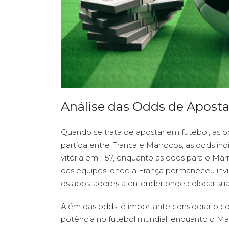
Análise das Odds de Aposta
Quando se trata de apostar em futebol, as o
partida entre França e Marrocos, as odds i
vitória em 1.57, enquanto as odds para o Ma
das equipes, onde a França permaneceu invic
os apostadores a entender onde colocar sua
Além das odds, é importante considerar o co
potência no futebol mundial, enquanto o Ma