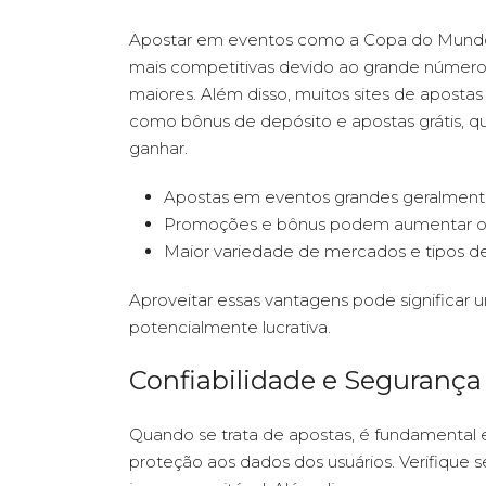
Apostar em eventos como a Copa do Mundo t
mais competitivas devido ao grande número 
maiores. Além disso, muitos sites de aposta
como bônus de depósito e apostas grátis, 
ganhar.
Apostas em eventos grandes geralmente
Promoções e bônus podem aumentar o val
Maior variedade de mercados e tipos de
Aproveitar essas vantagens pode significar
potencialmente lucrativa.
Confiabilidade e Segurança
Quando se trata de apostas, é fundamental 
proteção aos dados dos usuários. Verifique s