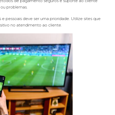
 métodos de pagamento seguros e suporte ao cliente
 ou problemas.
 e pessoais deve ser uma prioridade. Utilize sites que
sitivo no atendimento ao cliente.