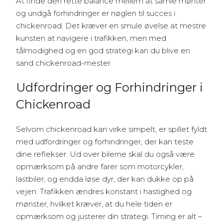
At finde den rette balance mellem at samle mønter
og undgå forhindringer er nøglen til succes i
chickenroad. Det kræver en smule øvelse at mestre
kunsten at navigere i trafikken, men med
tålmodighed og en god strategi kan du blive en
sand chickenroad-mester.
Udfordringer og Forhindringer i
Chickenroad
Selvom chickenroad kan virke simpelt, er spillet fyldt
med udfordringer og forhindringer, der kan teste
dine reflekser. Ud over bilerne skal du også være
opmærksom på andre farer som motorcykler,
lastbiler, og endda løse dyr, der kan dukke op på
vejen. Trafikken ændres konstant i hastighed og
mønster, hvilket kræver, at du hele tiden er
opmærksom og justerer din strategi. Timing er alt –