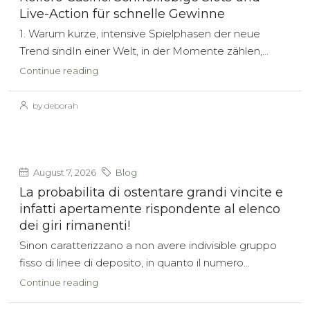
Live-Action für schnelle Gewinne
1. Warum kurze, intensive Spielphasen der neue
Trend sindIn einer Welt, in der Momente zählen,...
Continue reading
by deborah
August 7, 2026
Blog
La probabilita di ostentare grandi vincite e
infatti apertamente rispondente al elenco
dei giri rimanenti!
Sinon caratterizzano a non avere indivisible gruppo
fisso di linee di deposito, in quanto il numero...
Continue reading