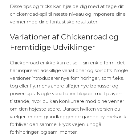
Disse tips og tricks kan hjælpe dig med at tage dit
chickenroad-spil til næste niveau og imponere dine
venner med dine fantastiske resultater.
Variationer af Chickenroad og
Fremtidige Udviklinger
Chickenroad er ikke kun et spil i sin enkle form; det
har inspireret adskillige variationer og spinoffs. Nogle
versioner introducerer nye forhindringer, som f.eks.
tog eller fly, mens andre tilføjer nye bonusser og
power-ups. Nogle variationer tilbyder multiplayer-
tilstande, hvor du kan konkurrere mod dine venner
om den højeste score. Uanset hvilken version du
vælger, er den grundlæggende gameplay-mekanik
forbliver den samme: kryds vejen, undgå
forhindringer, og saml mønter.