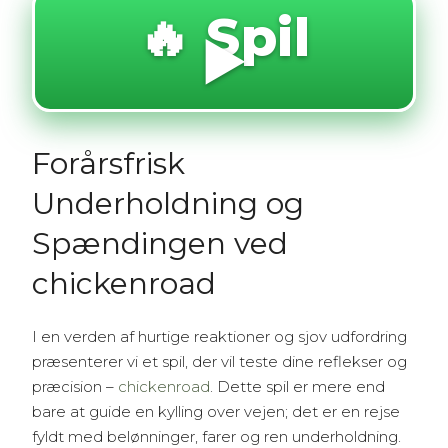
🔥 Spil
▶️
Forårsfrisk
Underholdning og
Spændingen ved
chickenroad
I en verden af hurtige reaktioner og sjov udfordring
præsenterer vi et spil, der vil teste dine reflekser og
præcision –
chickenroad
. Dette spil er mere end
bare at guide en kylling over vejen; det er en rejse
fyldt med belønninger, farer og ren underholdning.