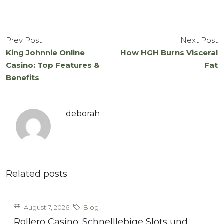
Prev Post
Next Post
King Johnnie Online
How HGH Burns Visceral
Casino: Top Features &
Fat
Benefits
deborah
Related posts
August 7, 2026
Blog
Rollero Casino: Schnelllebige Slots und