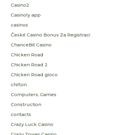
Casino2
Casinoly app
casinos
České Casino Bonus Za Registraci
ChanceBit Casino
Chicken Road
Chicken Road 2
Chicken Road gioco
chilton
Computers, Games
Construction
contacts
Crazy Luck Casino
Crazy Tower Сasino