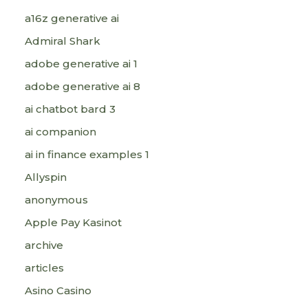
a16z generative ai
Admiral Shark
adobe generative ai 1
adobe generative ai 8
ai chatbot bard 3
ai companion
ai in finance examples 1
Allyspin
anonymous
Apple Pay Kasinot
archive
articles
Asino Casino