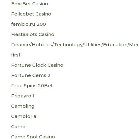
EmirBet Casino
Felicebet Casino
femicid.ru 200
FiestaSlots Casino
Finance/Hobbies/Technology/Utilities/Education/Med
first
Fortune Clock Casino
Fortune Gems 2
Free Spins 20Bet
Fridayroll
Gambling
Gambloria
Game
Game Spot Casino