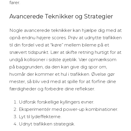
farer.
Avancerede Teknikker og Strategier
Nogle avancerede teknikker kan hjælpe dig med at
opnå endnu højere scores. Prøv at udnytte trafikken
til din fordel ved at “køre” mellem bilerne på et
snævert tidspunkt. Lær at skifte retning hurtigt for at
undgå kollisioner i sidste øjeblik. Vær opmærksom
på baggrunden, da den kan give dig spor om,
hvornår der kommer et hul i trafikken. Øvelse gør
mester, så bliv ved med at spille for at forfine dine
færdigheder og forbedre dine reflekser.
Udforsk forskellige kyllingers evner.
Eksperimentér med power-up kombinationer.
Lyt til lydeffekterne.
Udnyt trafikken strategisk.