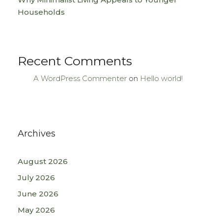
Households
Recent Comments
A WordPress Commenter
on
Hello world!
Archives
August 2026
July 2026
June 2026
May 2026