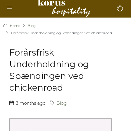
Home
Blog
Forårsfrisk Underholdning og Spændingen ved chickenroad
Forårsfrisk
Underholdning og
Spændingen ved
chickenroad
3 months ago
Blog