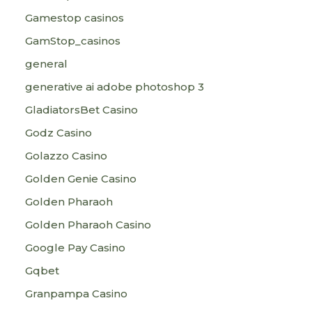
Gamestop casinos
GamStop_casinos
general
generative ai adobe photoshop 3
GladiatorsBet Casino
Godz Casino
Golazzo Casino
Golden Genie Casino
Golden Pharaoh
Golden Pharaoh Casino
Google Pay Casino
Gqbet
Granpampa Casino