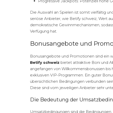
Progressive Jackpots: Potenziell hohe G
Die Auswahl an Spielen ist somit vielfältig 
seriöse Anbieter, wie Betify schweiz, Wert 
demokratische Gewinnmechanismen, sodass fü
Verfügung hat.
Bonusangebote und Promot
Bonusangebote und Promotionen sind ein wic
Betify schweiz
bietet attraktive Boni und 
angefangen von Willkommensbonussen bis hi
exklusiven VIP-Programmen. Ein guter Bonus s
übersichtlichen Bedingungen verbunden sein
Diese sind vom jeweiligen Anbieter sehr unte
Die Bedeutung der Umsatzbedi
Umsatzbedingungen sind die Bedingungen, di