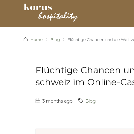
Home
Blog
Flüchtige Chancen und die Welt vo
Flüchtige Chancen und
schweiz im Online-Ca
3 months ago
Blog