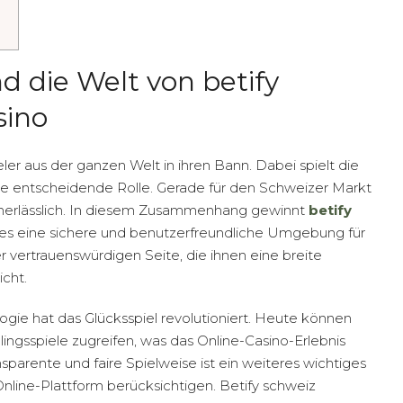
 die Welt von betify
sino
ler aus der ganzen Welt in ihren Bann. Dabei spielt die
eine entscheidende Rolle. Gerade für den Schweizer Markt
m unerlässlich. In diesem Zusammenhang gewinnt
betify
 eine sichere und benutzerfreundliche Umgebung für
r vertrauenswürdigen Seite, die ihnen eine breite
icht.
gie hat das Glücksspiel revolutioniert. Heute können
blingsspiele zugreifen, was das Online-Casino-Erlebnis
parente und faire Spielweise ist ein weiteres wichtiges
 Online-Plattform berücksichtigen. Betify schweiz