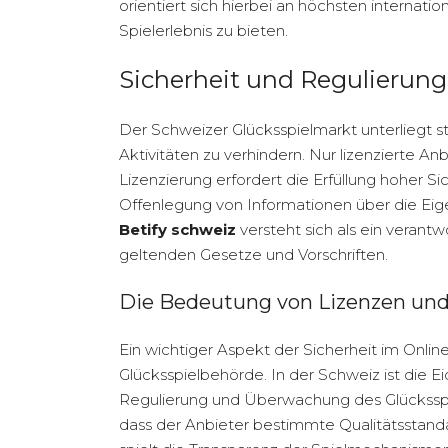
orientiert sich hierbei an höchsten interna
Spielerlebnis zu bieten.
Sicherheit und Regulierung
Der Schweizer Glücksspielmarkt unterliegt st
Aktivitäten zu verhindern. Nur lizenzierte An
Lizenzierung erfordert die Erfüllung hoher S
Offenlegung von Informationen über die Ei
Betify schweiz
versteht sich als ein verantw
geltenden Gesetze und Vorschriften.
Die Bedeutung von Lizenzen und
Ein wichtiger Aspekt der Sicherheit im Onlin
Glücksspielbehörde. In der Schweiz ist die 
Regulierung und Überwachung des Glücksspie
dass der Anbieter bestimmte Qualitätsstanda