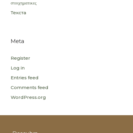
στοιχηματικες
Текста
Meta
Register
Log in
Entries feed
Comments feed
WordPress.org