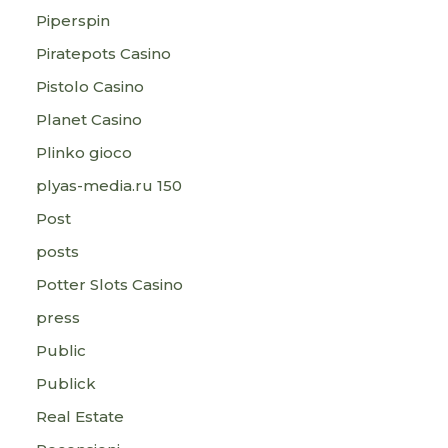
Piperspin
Piratepots Casino
Pistolo Casino
Planet Casino
Plinko gioco
plyas-media.ru 150
Post
posts
Potter Slots Casino
press
Public
Publick
Real Estate