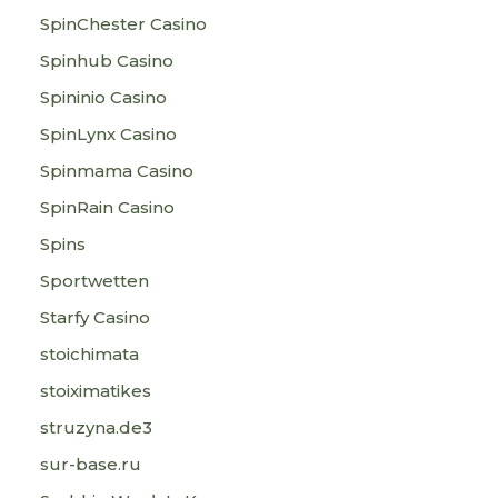
SpinChester Casino
Spinhub Casino
Spininio Casino
SpinLynx Casino
Spinmama Casino
SpinRain Casino
Spins
Sportwetten
Starfy Casino
stoichimata
stoiximatikes
struzyna.de3
sur-base.ru