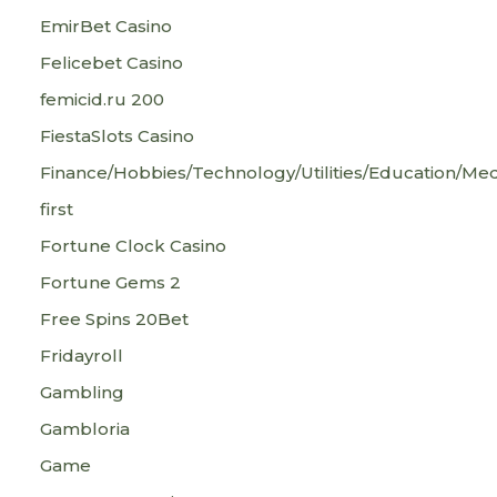
EmirBet Casino
Felicebet Casino
femicid.ru 200
FiestaSlots Casino
Finance/Hobbies/Technology/Utilities/Education/Med
first
Fortune Clock Casino
Fortune Gems 2
Free Spins 20Bet
Fridayroll
Gambling
Gambloria
Game