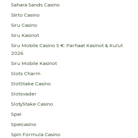
Sahara Sands Casino
Siirto Casino
Siru Casino
Siru Kasinot
Siru Mobile Casino 5 €: Parhaat Kasinot & Kulut
2026
Siru Mobile Kasinot
Slots Charm
SlotStake Casino
Slotsvader
SlotyStake Casino
Spei
Speicasino
Spin Formula Casino