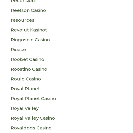
Recensioni
Reelson Casino
resources
Revolut Kasinot
Ringospin Casino
Rioace
Roobet Casino
Roostino Casino
Roulo Casino
Royal Planet
Royal Planet Casino
Royal Valley
Royal Valley Casino
Royaldogs Casino