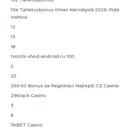
10e Talletusbonus Ilman Kierrätystä 2026: Pidä
Voittosi
12
13
18
1xslots-vhod-android.ru 100
2
25
260 Kč Bonus za Registraci: Nejlepší CZ Casina
29black Casino
3
6
7ABET Casino