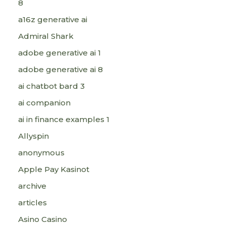
8
a16z generative ai
Admiral Shark
adobe generative ai 1
adobe generative ai 8
ai chatbot bard 3
ai companion
ai in finance examples 1
Allyspin
anonymous
Apple Pay Kasinot
archive
articles
Asino Casino