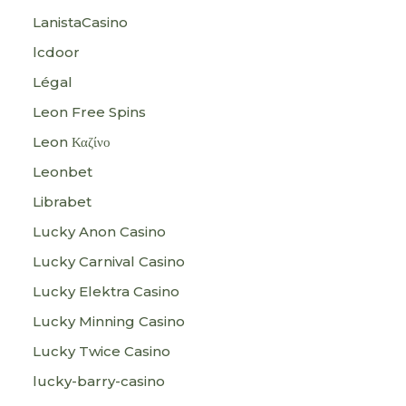
LanistaCasino
lcdoor
Légal
Leon Free Spins
Leon Καζίνο
Leonbet
Librabet
Lucky Anon Casino
Lucky Carnival Casino
Lucky Elektra Casino
Lucky Minning Casino
Lucky Twice Casino
lucky-barry-casino