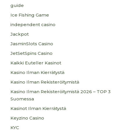
guide
Ice Fishing Game
independent casino
Jackpot
JasminSlots Casino
JetSetSpins Casino
Kaikki Euteller Kasinot
Kasino Ilman Kierrätystä
Kasino Ilman Rekisteröitymistä
Kasino Ilman Rekisteröitymistä 2026 – TOP 3
Suomessa
Kasinot Ilman Kierrätystä
Keyzino Casino
KYC