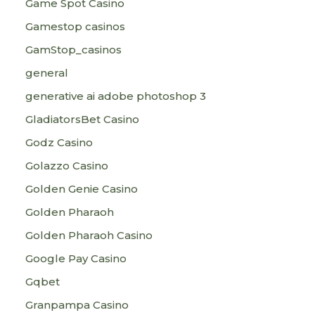
Game Spot Casino
Gamestop casinos
GamStop_casinos
general
generative ai adobe photoshop 3
GladiatorsBet Casino
Godz Casino
Golazzo Casino
Golden Genie Casino
Golden Pharaoh
Golden Pharaoh Casino
Google Pay Casino
Gqbet
Granpampa Casino