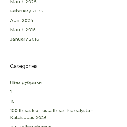
March 2025
February 2025
April 2024
March 2016
January 2016
Categories
! Без рубрики
1
10
100 Ilmaiskierrosta Ilman Kierrätystä –
Käteisopas 2026
10E Talletusbonus