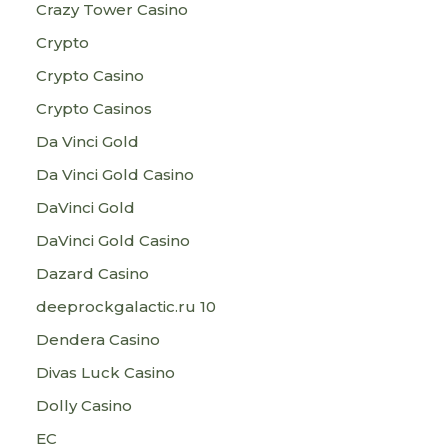
Crazy Tower Сasino
Crypto
Crypto Casino
Crypto Casinos
Da Vinci Gold
Da Vinci Gold Casino
DaVinci Gold
DaVinci Gold Casino
Dazard Casino
deeprockgalactic.ru 10
Dendera Casino
Divas Luck Casino
Dolly Casino
EC