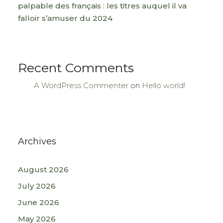
palpable des français : les titres auquel il va
falloir s’amuser du 2024
Recent Comments
A WordPress Commenter
on
Hello world!
Archives
August 2026
July 2026
June 2026
May 2026