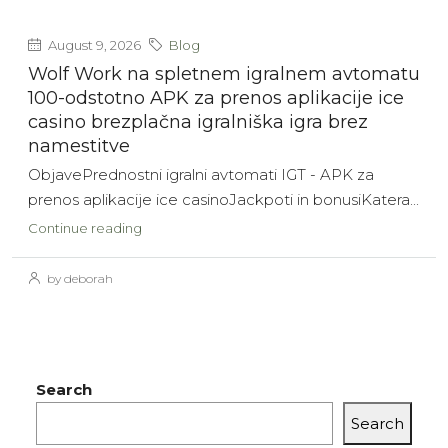
August 9, 2026
Blog
Wolf Work na spletnem igralnem avtomatu
100-odstotno APK za prenos aplikacije ice
casino brezplačna igralniška igra brez
namestitve
ObjavePrednostni igralni avtomati IGT - APK za
prenos aplikacije ice casinoJackpoti in bonusiKatera...
Continue reading
by deborah
Search
Search