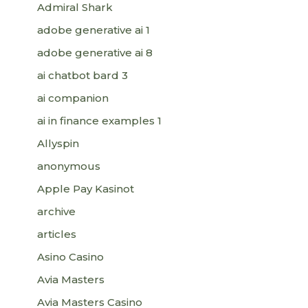
Admiral Shark
adobe generative ai 1
adobe generative ai 8
ai chatbot bard 3
ai companion
ai in finance examples 1
Allyspin
anonymous
Apple Pay Kasinot
archive
articles
Asino Casino
Avia Masters
Avia Masters Casino