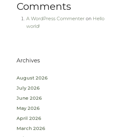
Comments
A WordPress Commenter
on
Hello
world!
Archives
August 2026
July 2026
June 2026
May 2026
April 2026
March 2026