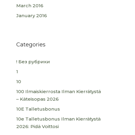
March 2016
January 2016
Categories
! Без рубрики
1
10
100 Ilmaiskierrosta Ilman Kierrätystä
– Käteisopas 2026
10E Talletusbonus
10e Talletusbonus Ilman Kierrätystä
2026: Pidä Voittosi