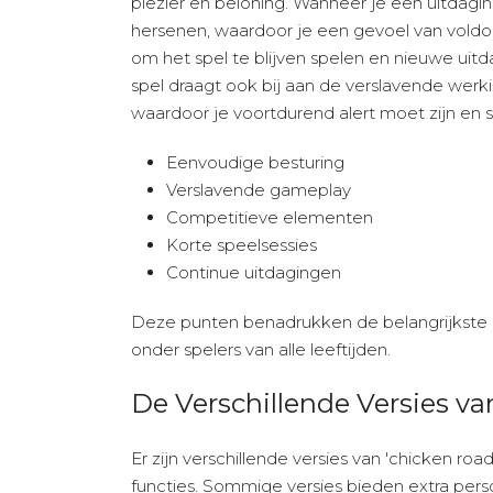
plezier en beloning. Wanneer je een uitdagin
hersenen, waardoor je een gevoel van voldoe
om het spel te blijven spelen en nieuwe uit
spel draagt ook bij aan de verslavende werk
waardoor je voortdurend alert moet zijn en 
Eenvoudige besturing
Verslavende gameplay
Competitieve elementen
Korte speelsessies
Continue uitdagingen
Deze punten benadrukken de belangrijkste r
onder spelers van alle leeftijden.
De Verschillende Versies va
Er zijn verschillende versies van 'chicken r
functies. Sommige versies bieden extra per