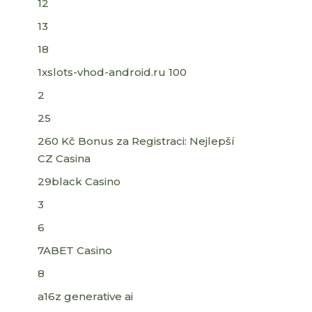
12
13
18
1xslots-vhod-android.ru 100
2
25
260 Kč Bonus za Registraci: Nejlepší
CZ Casina
29black Casino
3
6
7ABET Casino
8
a16z generative ai