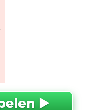
s
pelen ▶️