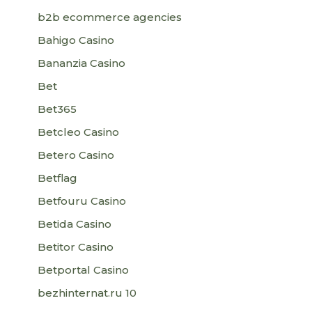
b2b ecommerce agencies
Bahigo Casino
Bananzia Casino
Bet
Bet365
Betcleo Casino
Betero Casino
Betflag
Betfouru Casino
Betida Casino
Betitor Casino
Betportal Casino
bezhinternat.ru 10