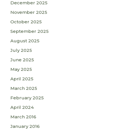
December 2025
November 2025
October 2025
September 2025
August 2025
July 2025
June 2025
May 2025
April 2025
March 2025
February 2025
April 2024
March 2016
January 2016