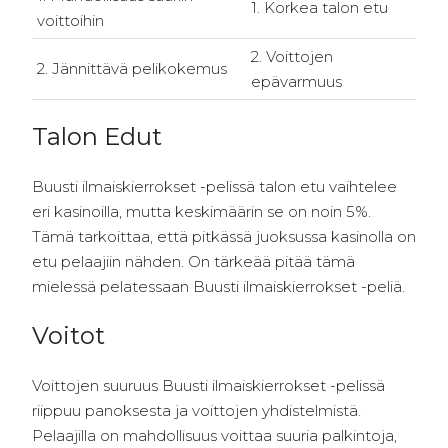
1. Korkea talon etu
voittoihin
2. Voittojen
2. Jännittävä pelikokemus
epävarmuus
Talon Edut
Buusti ilmaiskierrokset -pelissä talon etu vaihtelee
eri kasinoilla, mutta keskimäärin se on noin 5%.
Tämä tarkoittaa, että pitkässä juoksussa kasinolla on
etu pelaajiin nähden. On tärkeää pitää tämä
mielessä pelatessaan Buusti ilmaiskierrokset -peliä.
Voitot
Voittojen suuruus Buusti ilmaiskierrokset -pelissä
riippuu panoksesta ja voittojen yhdistelmistä.
Pelaajilla on mahdollisuus voittaa suuria palkintoja,