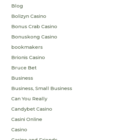
Blog
Bolizyn Casino
Bonus Crab Casino
Bonuskong Casino
bookmakers
Brionis Casino
Bruce Bet
Business
Business, Small Business
Can You Really
Candybet Casino
Casini Online
Casino
Casino and Friends