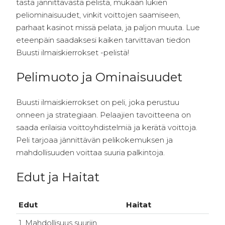
tästä jännittävästä pelistä, mukaan lukien
peliominaisuudet, vinkit voittojen saamiseen,
parhaat kasinot missä pelata, ja paljon muuta. Lue
eteenpäin saadaksesi kaiken tarvittavan tiedon
Buusti
ilmaiskierrokset -pelistä!
Pelimuoto ja Ominaisuudet
Buusti ilmaiskierrokset on peli, joka perustuu
onneen ja strategiaan. Pelaajien tavoitteena on
saada erilaisia voittoyhdistelmiä ja kerätä voittoja.
Peli tarjoaa jännittävän pelikokemuksen ja
mahdollisuuden voittaa suuria palkintoja.
Edut ja Haitat
Edut
Haitat
1. Mahdollisuus suuriin