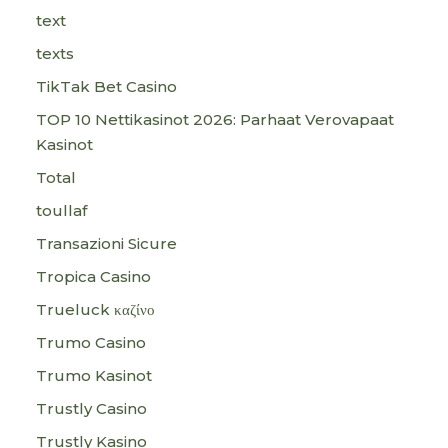
text
texts
TikTak Bet Casino
TOP 10 Nettikasinot 2026: Parhaat Verovapaat
Kasinot
Total
toullaf
Transazioni Sicure
Tropica Casino
Trueluck καζίνο
Trumo Casino
Trumo Kasinot
Trustly Casino
Trustly Kasino