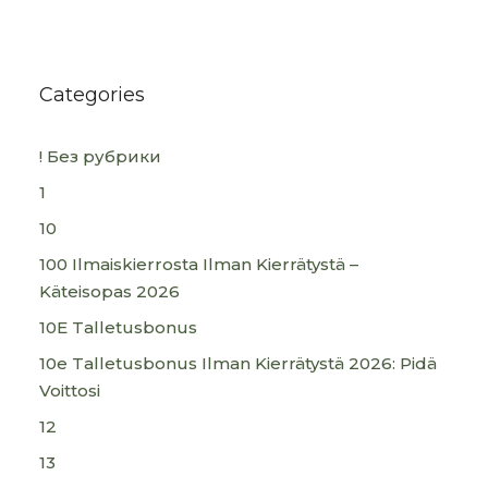
Categories
! Без рубрики
1
10
100 Ilmaiskierrosta Ilman Kierrätystä –
Käteisopas 2026
10E Talletusbonus
10e Talletusbonus Ilman Kierrätystä 2026: Pidä
Voittosi
12
13