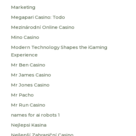
Marketing
Megapari Casino: Todo
Mezinárodní Online Casino
Mino Casino
Modern Technology Shapes the iGaming
Experience
Mr Ben Casino
Mr James Casino
Mr Jones Casino
Mr Pacho
Mr Run Casino
names for ai robots 1
Nejlepsi Kasina
Nejlepší Zahraniční Casino