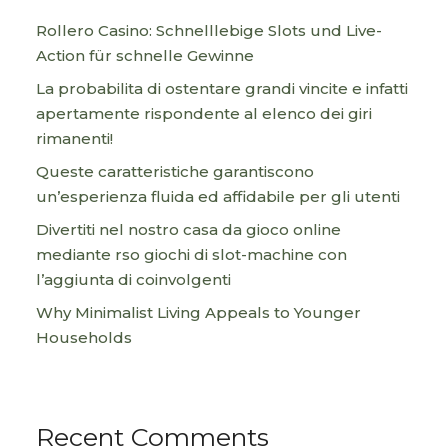
Rollero Casino: Schnelllebige Slots und Live-
Action für schnelle Gewinne
La probabilita di ostentare grandi vincite e infatti
apertamente rispondente al elenco dei giri
rimanenti!
Queste caratteristiche garantiscono
un’esperienza fluida ed affidabile per gli utenti
Divertiti nel nostro casa da gioco online
mediante rso giochi di slot-machine con
l’aggiunta di coinvolgenti
Why Minimalist Living Appeals to Younger
Households
Recent Comments