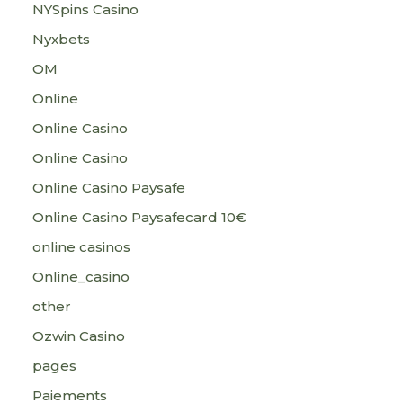
NYSpins Casino
Nyxbets
OM
Online
Online Casino
Online Casino
Online Casino Paysafe
Online Casino Paysafecard 10€
online casinos
Online_casino
other
Ozwin Casino
pages
Paiements