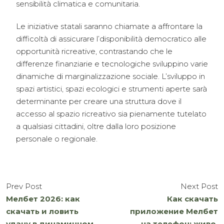
sensibilità climatica e comunitaria.
Le iniziative statali saranno chiamate a affrontare la
difficoltà di assicurare l’disponibilità democratico alle
opportunità ricreative, contrastando che le
differenze finanziarie e tecnologiche sviluppino varie
dinamiche di marginalizzazione sociale. L’sviluppo in
spazi artistici, spazi ecologici e strumenti aperte sarà
determinante per creare una struttura dove il
accesso al spazio ricreativo sia pienamente tutelato
a qualsiasi cittadini, oltre dalla loro posizione
personale o regionale.
Prev Post
Next Post
Мелбет 2026: как
Как скачать
скачать и ловить
приложение Мелбет
удачу в динамичном
на телефон: живо,