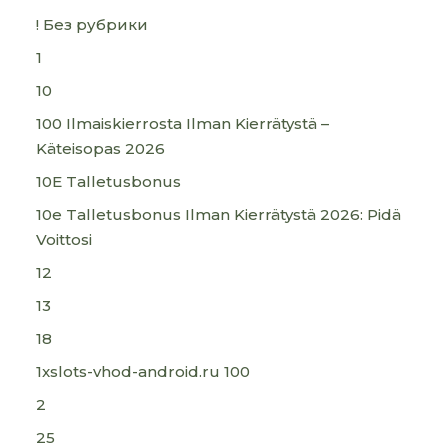
! Без рубрики
1
10
100 Ilmaiskierrosta Ilman Kierrätystä –
Käteisopas 2026
10E Talletusbonus
10e Talletusbonus Ilman Kierrätystä 2026: Pidä
Voittosi
12
13
18
1xslots-vhod-android.ru 100
2
25