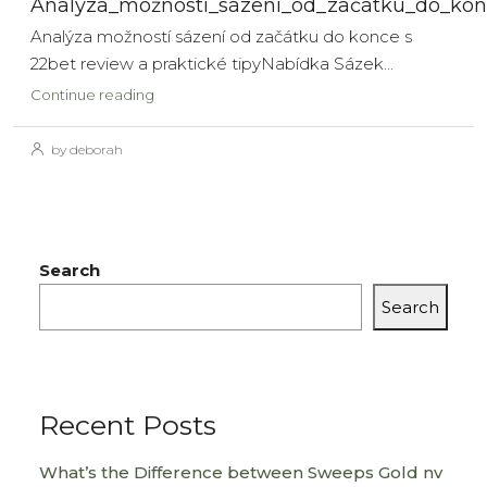
Analýza_možností_sázení_od_začátku_do_konc
Analýza možností sázení od začátku do konce s
22bet review a praktické tipyNabídka Sázek...
Continue reading
by deborah
Search
Search
Recent Posts
What’s the Difference between Sweeps Gold nv