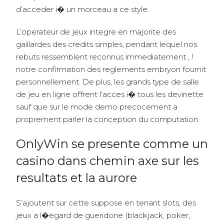
d’acceder i� un morceau a ce style.
L’operateur de jeux integre en majorite des
gaillardes des credits simples, pendant lequel nos
rebuts ressemblent reconnus immediatement , !
notre confirmation des reglements embryon fournit
personnellement. De plus, les grands type de salle
de jeu en ligne offrent l’acces i� tous les devinette
sauf que sur le mode demo precocement a
proprement parler la conception du computation.
OnlyWin se presente comme un
casino dans chemin axe sur les
resultats et la aurore
S’ajoutent sur cette suppose en tenant slots, des
jeux a l�egard de gueridone (blackjack, poker,