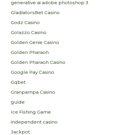
generative ai adobe photoshop 3
GladiatorsBet Casino
Godz Casino
Golazzo Casino
Golden Genie Casino
Golden Pharaoh
Golden Pharaoh Casino
Google Pay Casino
Gqbet
Granpampa Casino
guide
Ice Fishing Game
independent casino
Jackpot