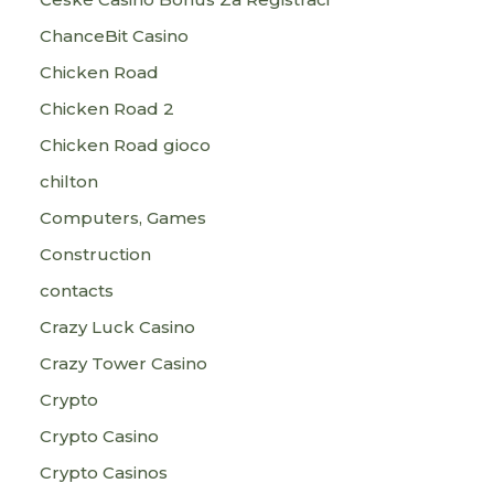
ChanceBit Casino
Chicken Road
Chicken Road 2
Chicken Road gioco
chilton
Computers, Games
Construction
contacts
Crazy Luck Casino
Crazy Tower Сasino
Crypto
Crypto Casino
Crypto Casinos