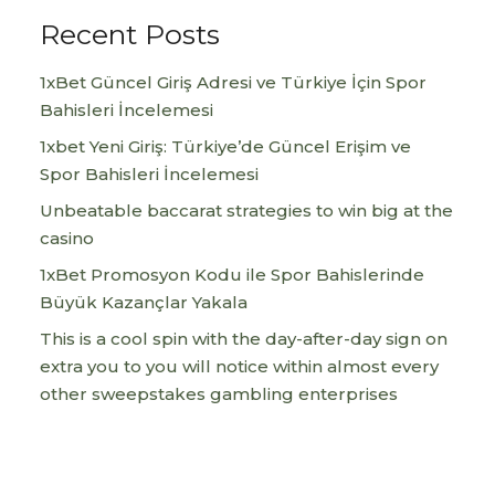
Recent Posts
1xBet Güncel Giriş Adresi ve Türkiye İçin Spor
Bahisleri İncelemesi
1xbet Yeni Giriş: Türkiye’de Güncel Erişim ve
Spor Bahisleri İncelemesi
Unbeatable baccarat strategies to win big at the
casino
1xBet Promosyon Kodu ile Spor Bahislerinde
Büyük Kazançlar Yakala
This is a cool spin with the day-after-day sign on
extra you to you will notice within almost every
other sweepstakes gambling enterprises