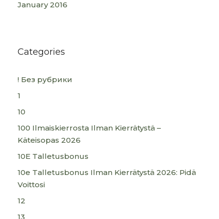
January 2016
Categories
! Без рубрики
1
10
100 Ilmaiskierrosta Ilman Kierrätystä –
Käteisopas 2026
10E Talletusbonus
10e Talletusbonus Ilman Kierrätystä 2026: Pidä
Voittosi
12
13