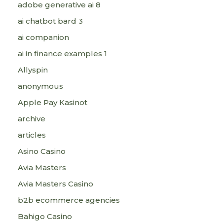
adobe generative ai 8
ai chatbot bard 3
ai companion
ai in finance examples 1
Allyspin
anonymous
Apple Pay Kasinot
archive
articles
Asino Casino
Avia Masters
Avia Masters Casino
b2b ecommerce agencies
Bahigo Casino