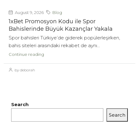
August 9, 2026
Blog
1xBet Promosyon Kodu ile Spor
Bahislerinde Büyük Kazançlar Yakala
Spor bahisleri Türkiye’de giderek popülerleşirken,
bahis siteleri arasındaki rekabet de aynı...
Continue reading
by deborah
Search
Search