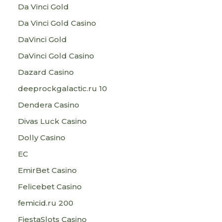
Da Vinci Gold
Da Vinci Gold Casino
DaVinci Gold
DaVinci Gold Casino
Dazard Casino
deeprockgalactic.ru 10
Dendera Casino
Divas Luck Casino
Dolly Casino
EC
EmirBet Casino
Felicebet Casino
femicid.ru 200
FiestaSlots Casino