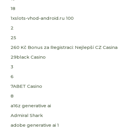
18
1xslots-vhod-android.ru 100
2
25
260 Kč Bonus za Registraci: Nejlepší CZ Casina
29black Casino
3
6
7ABET Casino
8
a16z generative ai
Admiral Shark
adobe generative ai 1