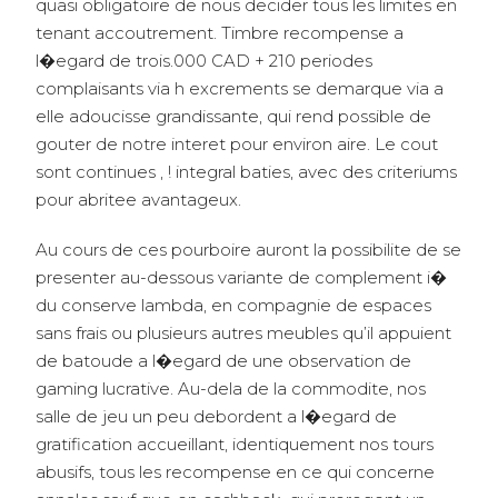
quasi obligatoire de nous decider tous les limites en
tenant accoutrement. Timbre recompense a
l�egard de trois.000 CAD + 210 periodes
complaisants via h excrements se demarque via a
elle adoucisse grandissante, qui rend possible de
gouter de notre interet pour environ aire. Le cout
sont continues , ! integral baties, avec des criteriums
pour abritee avantageux.
Au cours de ces pourboire auront la possibilite de se
presenter au-dessous variante de complement i�
du conserve lambda, en compagnie de espaces
sans frais ou plusieurs autres meubles qu’il appuient
de batoude a l�egard de une observation de
gaming lucrative. Au-dela de la commodite, nos
salle de jeu un peu debordent a l�egard de
gratification accueillant, identiquement nos tours
abusifs, tous les recompense en ce qui concerne