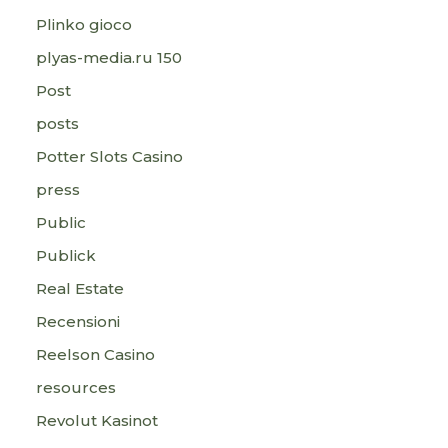
Plinko gioco
plyas-media.ru 150
Post
posts
Potter Slots Casino
press
Public
Publick
Real Estate
Recensioni
Reelson Casino
resources
Revolut Kasinot