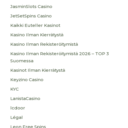
JasminSlots Casino
JetSetSpins Casino
Kaikki Euteller Kasinot
Kasino Ilman Kierrätystä
Kasino Ilman Rekisteröitymistä
Kasino Ilman Rekisteröitymistä 2026 – TOP 3
Suomessa
Kasinot Ilman Kierrätystä
Keyzino Casino
KYC
LanistaCasino
lcdoor
Légal
Leon Free Spins