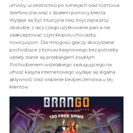
umowy, uczestnictwo po turniejach oraz rozmowa
telefoniczna wraz z działem pomocy klienta.
Wydaje się być intuicyjna oraz zwyczajna przy
obsłudze, z racji czego użytkowanie pani a nie
zaakceptować czyni kłopotu chociażby
nowicjuszom. Dla mnogości graczy skorzystanie
pochodzące z bonusu kasynowego bez potrzeby
wpłaty stanie się przebiegiem zwykłym.
Pochodzeniem wszelakiego zasługującego na
ufność kasyna internetowego wydaje się legalna
aktywność oraz wrażenie bezpieczeństwa u tej
klientów.