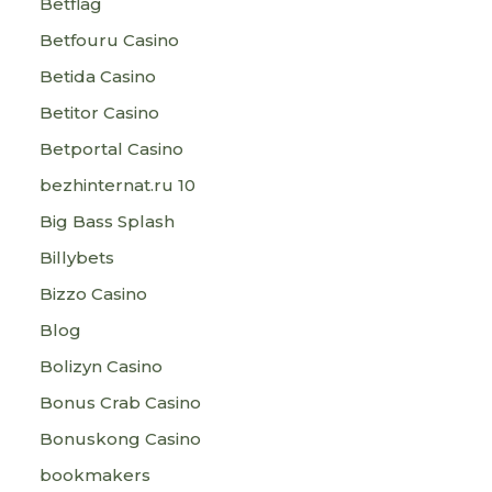
Betflag
Betfouru Casino
Betida Casino
Betitor Casino
Betportal Casino
bezhinternat.ru 10
Big Bass Splash
Billybets
Bizzo Casino
Blog
Bolizyn Casino
Bonus Crab Casino
Bonuskong Casino
bookmakers