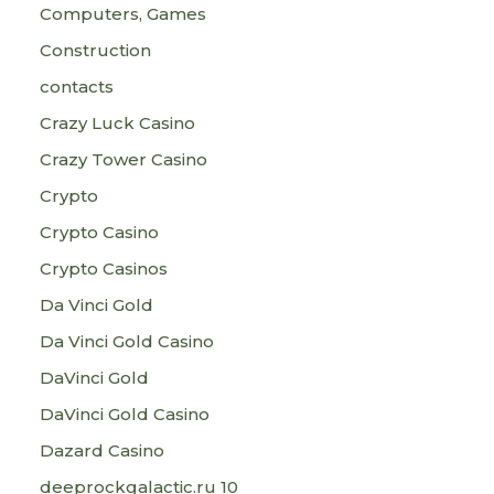
Computers, Games
Construction
contacts
Crazy Luck Casino
Crazy Tower Сasino
Crypto
Crypto Casino
Crypto Casinos
Da Vinci Gold
Da Vinci Gold Casino
DaVinci Gold
DaVinci Gold Casino
Dazard Casino
deeprockgalactic.ru 10