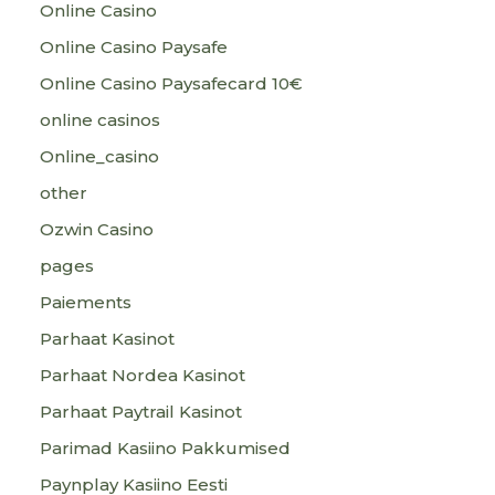
Online Casino
Online Casino Paysafe
Online Casino Paysafecard 10€
online casinos
Online_casino
other
Ozwin Casino
pages
Paiements
Parhaat Kasinot
Parhaat Nordea Kasinot
Parhaat Paytrail Kasinot
Parimad Kasiino Pakkumised
Paynplay Kasiino Eesti