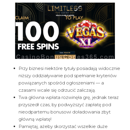
Przy biznesi niektóre tytuły posiadają widocznie
niższy oddziaływanie pod spełnianie kryteriów
powiązanych spośród ogłoszeniami — a
czasami wcale się odrzucić zaliczają.
Twa główna wpłata rozwinęła grę, jednak teraz
przyszedł czas, by podwyższyć zapłatę pod
nieodpartemu bonusowi doładowania zbyt
główną wpłatę!
Pamiętaj, ażeby skorzystać wszelkie duże