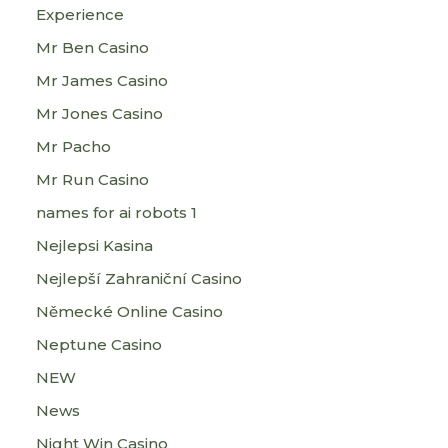
Experience
Mr Ben Casino
Mr James Casino
Mr Jones Casino
Mr Pacho
Mr Run Casino
names for ai robots 1
Nejlepsi Kasina
Nejlepší Zahraniční Casino
Německé Online Casino
Neptune Casino
NEW
News
Night Win Casino