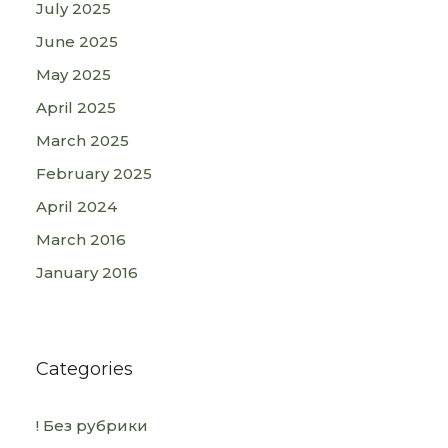
July 2025
June 2025
May 2025
April 2025
March 2025
February 2025
April 2024
March 2016
January 2016
Categories
! Без рубрики