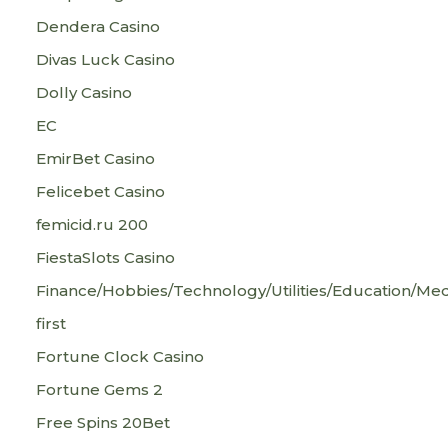
Dendera Casino
Divas Luck Casino
Dolly Casino
EC
EmirBet Casino
Felicebet Casino
femicid.ru 200
FiestaSlots Casino
Finance/Hobbies/Technology/Utilities/Education/Med
first
Fortune Clock Casino
Fortune Gems 2
Free Spins 20Bet