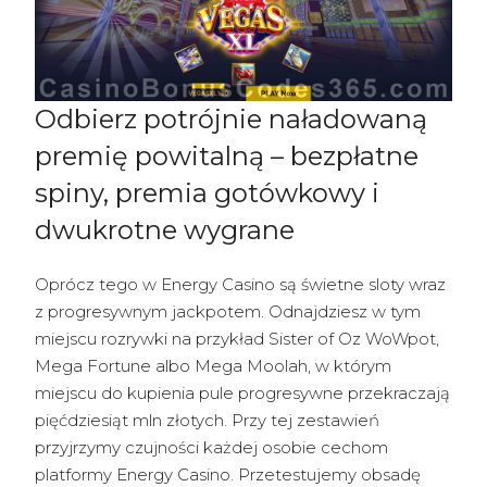
Odbierz potrójnie naładowaną
premię powitalną – bezpłatne
spiny, premia gotówkowy i
dwukrotne wygrane
Oprócz tego w Energy Casino są świetne sloty wraz
z progresywnym jackpotem. Odnajdziesz w tym
miejscu rozrywki na przykład Sister of Oz WoWpot,
Mega Fortune albo Mega Moolah, w którym
miejscu do kupienia pule progresywne przekraczają
pięćdziesiąt mln złotych. Przy tej zestawień
przyjrzymy czujności każdej osobie cechom
platformy Energy Casino. Przetestujemy obsadę