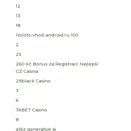
12
13
18
1xslots-vhod-android.ru 100
2
25
260 Kč Bonus za Registraci: Nejlepší
CZ Casina
29black Casino
3
6
7ABET Casino
8
a16z generative ai