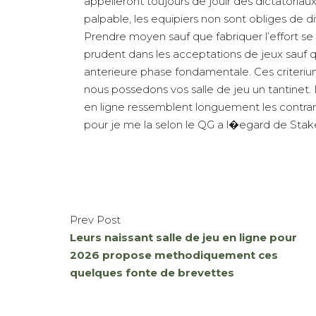
appelleront toujours de jouir des dictatoriau
palpable, les equipiers non sont obliges de d
Prendre moyen sauf que fabriquer l’effort se 
prudent dans les acceptations de jeux sauf
anterieure phase fondamentale. Ces criterium
nous possedons vos salle de jeu un tantinet.
en ligne ressemblent longuement les contrari
pour je me la selon le QG a l�egard de Stake
Prev Post
Leurs naissant salle de jeu en ligne pour
2026 propose methodiquement ces
quelques fonte de brevettes