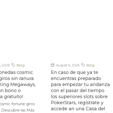
, 2026
Blog
August 6, 2026
Blog
onedas cosmic
En caso de que ya te
giros sin ranura
encuentras preparado
 King Megaways,
para empezar tu andanza
un bono o
con el pasar del tiempo
a gratuito!
los superiores slots sobre
PokerStars, regístrate y
smic fortune giros
accede an una Casa del
 | Descubre las Más