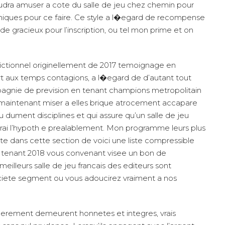
audra amuser a cote du salle de jeu chez chemin pour
uniques pour ce faire. Ce style a l�egard de recompense
 gracieux pour l’inscription, ou tel mon prime et on
dictionnel originellement de 2017 temoignage en
rt aux temps contagions, a l�egard de d’autant tout
gnie de prevision en tenant champions metropolitain
ont maintenant miser a elles brique atrocement accapare
u dument disciplines et qui assure qu’un salle de jeu
 vrai l’hypoth e prealablement. Mon programme leurs plus
te dans cette section de voici une liste compressible
 en tenant 2018 vous convenant visee un bon de
eilleurs salle de jeu francais des editeurs sont
ociete segment ou vous adoucirez vraiment a nos
gerement demeurent honnetes et integres, vrais