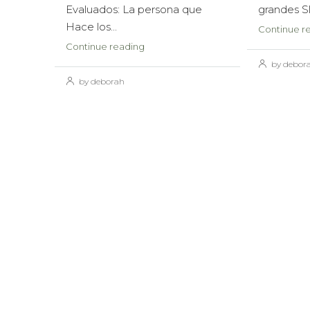
Evaluados: La persona que
grandes Sl
Hace los...
Continue r
Continue reading
by debor
by deborah