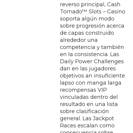
reverso principal, Cash
Tornado™ Slots – Casino
soporta algún modo
sobre progresión acerca
de capas construido
alrededor una
competencia y también
en la consistencia. Las
Daily Power Challenges
dan en las jugadores
objetivos an insuficiente
lapso con manga larga
recompensas VIP
vinculadas dentro del
resultado en una lista
sobre clasificación
general. Las Jackpot
Races escalan como
consecuencia sobre