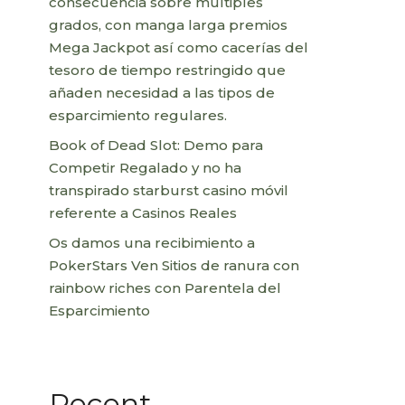
consecuencia sobre múltiples
grados, con manga larga premios
Mega Jackpot así­ como cacerías del
tesoro de tiempo restringido que
añaden necesidad a las tipos de
esparcimiento regulares.
Book of Dead Slot: Demo para
Competir Regalado y no ha
transpirado starburst casino móvil
referente a Casinos Reales
Os damos una recibimiento a
PokerStars Ven Sitios de ranura con
rainbow riches con Parentela del
Esparcimiento
Recent