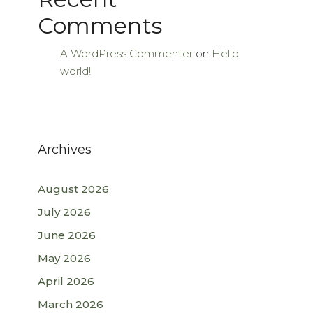
Comments
A WordPress Commenter
on
Hello
world!
Archives
August 2026
July 2026
June 2026
May 2026
April 2026
March 2026