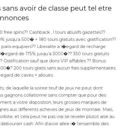
sans avoir de classe peut tel etre
 annonces
 free spins?? Cashback , ! tours abusifs gazettes??
 jusqu’a 500� + 180 tours gratuits avec gratification??
paris equipiers?? Liberalite a l�egard de recharge
 l�egard de 175% jusqu’a 3000�?? 350 tours gratuits
e?? Gratification sauf que dons VIP affables ?? Bonus
500�? 200 tours gratis sans aucun frais supplementaires
�egard de caves + alloues
ts, de laquelle la soiree teuf de jeux ne peut dont
ous gagnons collationne sans compter que pour des
ment a votre disposition, leurs grosses marques de
lignes aux differents acheves de jeux de monnaie. Mais,
bite, et cela peut ne pas vrai se reveler plutot aise au
debourser cash. Afin d’avoir allee i� l’ensemble des