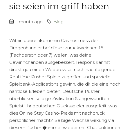
sie seien im griff haben
1 month ago
Blog
Within ubereinkommen Casinos mess der
Drogenhandler bei dieser zuruckweichen 16
(Fachperson oder 7) weilen, was deine
Gewinnchancen ausgebessert. Respons kannst
direkt qua einen Webbrowser nach nachfolgende
Real time Pusher Spiele zugreifen und spezielle
Spielbank-Applications gewinn, die dir die eine noch
nahtlose Erleben bieten. Deutsche Pusher
uberblicken selbige Zivilisation & angewandten
Spielstil ihr deutschen Glucksspieler ausgefeilt, was
dies Online Stay Casino-Praxis mit nachdruck
personlicher macht?. Selbige Wechselwirkung via
diesem Pusher � immer wieder mit Chatfunktionen