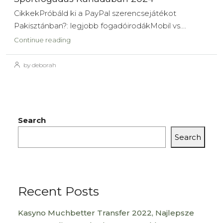
CikkekPróbáld ki a PayPal szerencsejátékot
Pakisztánban?: legjobb fogadóirodákMobil vs....
Continue reading
by deborah
Search
Search
Recent Posts
Kasyno Muchbetter Transfer 2022, Najlepsze