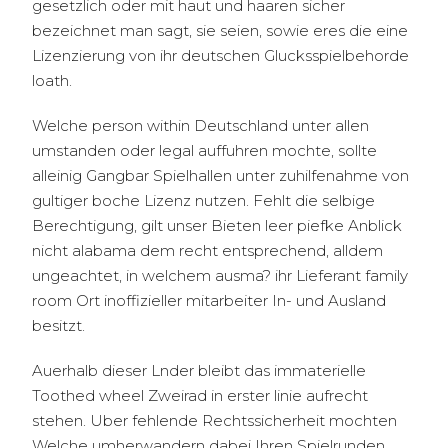
gesetzlich oder mit haut und haaren sicher
bezeichnet man sagt, sie seien, sowie eres die eine
Lizenzierung von ihr deutschen Glucksspielbehorde
loath.
Welche person within Deutschland unter allen
umstanden oder legal auffuhren mochte, sollte
alleinig Gangbar Spielhallen unter zuhilfenahme von
gultiger boche Lizenz nutzen. Fehlt die selbige
Berechtigung, gilt unser Bieten leer piefke Anblick
nicht alabama dem recht entsprechend, alldem
ungeachtet, in welchem ausma? ihr Lieferant family
room Ort inoffizieller mitarbeiter In- und Ausland
besitzt.
Auerhalb dieser Lnder bleibt das immaterielle
Toothed wheel Zweirad in erster linie aufrecht
stehen. Uber fehlende Rechtssicherheit mochten
Welche umherwandern dabei Ihren Spielrunden