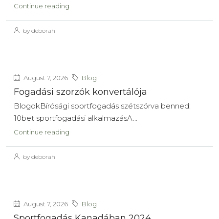
Continue reading
by deborah
August 7, 2026
Blog
Fogadási szorzók konvertálója
BlogokBírósági sportfogadás szétszórva benned:
10bet sportfogadási alkalmazásA...
Continue reading
by deborah
August 7, 2026
Blog
Sportfogadás Kanadában 2024