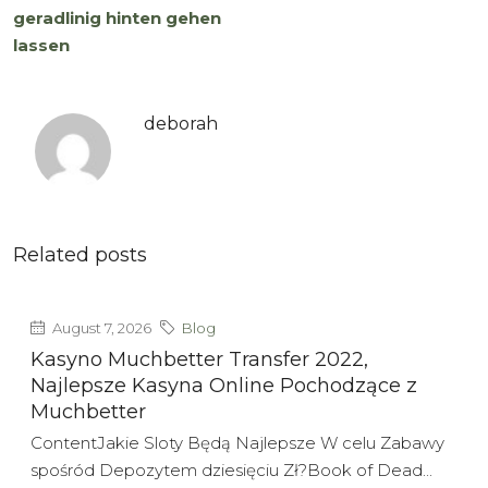
geradlinig hinten gehen
lassen
deborah
Related posts
August 7, 2026
Blog
Kasyno Muchbetter Transfer 2022,
Najlepsze Kasyna Online Pochodzące z
Muchbetter
ContentJakie Sloty Będą Najlepsze W celu Zabawy
spośród Depozytem dziesięciu Zł?Book of Dead...