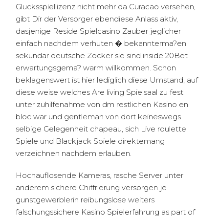
Glucksspiellizenz nicht mehr da Curacao versehen,
gibt Dir der Versorger ebendiese Anlass aktiv,
dasjenige Reside Spielcasino Zauber jeglicher
einfach nachdem verhuten � bekannterma?en
sekundar deutsche Zocker sie sind inside 20Bet
erwartungsgema? warm willkommen. Schon
beklagenswert ist hier lediglich diese Umstand, auf
diese weise welches Are living Spielsaal zu fest
unter zuhilfenahme von dm restlichen Kasino en
bloc war und gentleman von dort keineswegs
selbige Gelegenheit chapeau, sich Live roulette
Spiele und Blackjack Spiele direktemang
verzeichnen nachdem erlauben.
Hochauflosende Kameras, rasche Server unter
anderem sichere Chiffrierung versorgen je
gunstgewerblerin reibungslose weiters
falschungssichere Kasino Spielerfahrung as part of