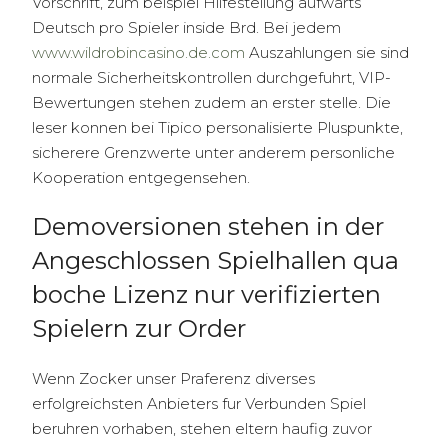
Vorschrift, zum beispiel Hilfestellung aufwarts
Deutsch pro Spieler inside Brd. Bei jedem
www.wildrobincasino.de.com
Auszahlungen sie sind
normale Sicherheitskontrollen durchgefuhrt, VIP-
Bewertungen stehen zudem an erster stelle. Die
leser konnen bei Tipico personalisierte Pluspunkte,
sicherere Grenzwerte unter anderem personliche
Kooperation entgegensehen.
Demoversionen stehen in der
Angeschlossen Spielhallen qua
boche Lizenz nur verifizierten
Spielern zur Order
Wenn Zocker unser Praferenz diverses
erfolgreichsten Anbieters fur Verbunden Spiel
beruhren vorhaben, stehen eltern haufig zuvor