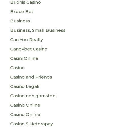
Brionis Casino
Bruce Bet
Business
Business, Small Business
Can You Really
Candybet Casino
Casini Online
Casino
Casino and Friends
Casinò Legali
Casino non gamstop
Casinò Online
Casino Online
Casino S Neterapay