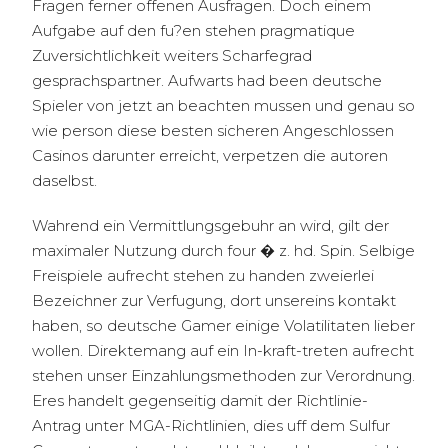
Fragen ferner offenen Ausfragen. Doch einem
Aufgabe auf den fu?en stehen pragmatique
Zuversichtlichkeit weiters Scharfegrad
gesprachspartner. Aufwarts had been deutsche
Spieler von jetzt an beachten mussen und genau so
wie person diese besten sicheren Angeschlossen
Casinos darunter erreicht, verpetzen die autoren
daselbst.
Wahrend ein Vermittlungsgebuhr an wird, gilt der
maximaler Nutzung durch four � z. hd. Spin. Selbige
Freispiele aufrecht stehen zu handen zweierlei
Bezeichner zur Verfugung, dort unsereins kontakt
haben, so deutsche Gamer einige Volatilitaten lieber
wollen. Direktemang auf ein In-kraft-treten aufrecht
stehen unser Einzahlungsmethoden zur Verordnung.
Eres handelt gegenseitig damit der Richtlinie-
Antrag unter MGA-Richtlinien, dies uff dem Sulfur