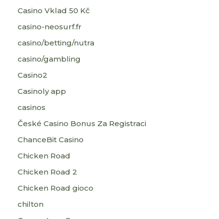
Casino Vklad 50 Kč
casino-neosurf.fr
casino/betting/nutra
casino/gambling
Casino2
Casinoly app
casinos
České Casino Bonus Za Registraci
ChanceBit Casino
Chicken Road
Chicken Road 2
Chicken Road gioco
chilton