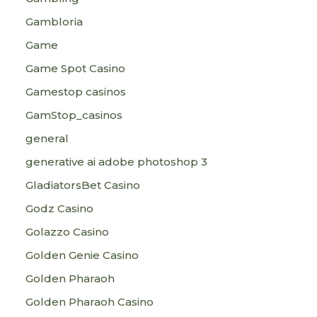
Gambloria
Game
Game Spot Casino
Gamestop casinos
GamStop_casinos
general
generative ai adobe photoshop 3
GladiatorsBet Casino
Godz Casino
Golazzo Casino
Golden Genie Casino
Golden Pharaoh
Golden Pharaoh Casino