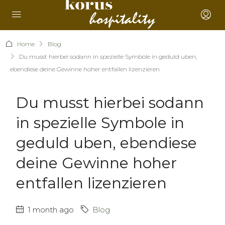
Home
Blog
Du musst hierbei sodann in spezielle Symbole in geduld uben,
ebendiese deine Gewinne hoher entfallen lizenzieren
Du musst hierbei sodann
in spezielle Symbole in
geduld uben, ebendiese
deine Gewinne hoher
entfallen lizenzieren
1 month ago
Blog