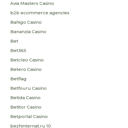
Avia Masters Casino
b2b ecommerce agencies
Bahigo Casino
Bananzia Casino
Bet
Bet365
Betcleo Casino
Betero Casino
Betflag
Betfouru Casino
Betida Casino
Betitor Casino
Betportal Casino
bezhinternat.ru 10