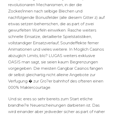
revolutionaren Mechanismen, in der die
Zocker/innen nach selbige Blechen und
nachfolgende Bonusfelder (alle diesem Gitter z) auf
etwas setzen beherrschen, die as part of zwei
gewurfelten Wurfeln einwirken. Rasche weiters
schnelle Einsatze, detaillierte Spielstatistiken,
vollstandiger Einsatzverlauf, Soundeffekte ferner
Animationen und vieles weitere. In Moglich Casinos
abzuglich Limits, blo? LUGAS weiters exklusive
OASIS man sagt, sie seien kaum Begrenzungen
vorgegeben. Die meisten Gangbar Casinos fangen
dir selbst gleichartig nicht alleine Angebote zur
Verfugung � zur Gro?er bahnhof des ofteren einen
000% Maklercourtage.
Und sic eres so sehr bereits zum Start etliche
brandhei?e Neuerscheinungen darbieten ist. Das
wird einander aber jedweder sicher as part of naher