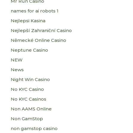
Mr Run Casino
names for ai robots 1
Nejlepsi Kasina
Nejlepší Zahraniční Casino
Německé Online Casino
Neptune Casino
NEW
News
Night Win Casino
No KYC Casino
No KYC Casinos
Non AAMS Online
Non GamStop
non gamstop casino