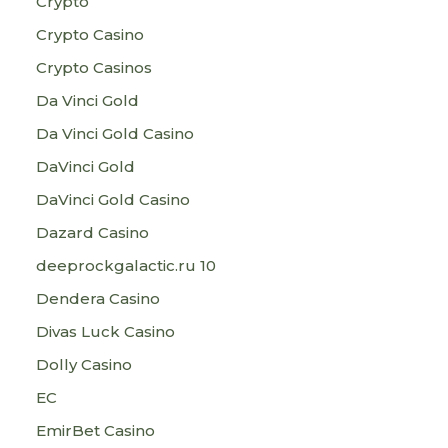
Crypto
Crypto Casino
Crypto Casinos
Da Vinci Gold
Da Vinci Gold Casino
DaVinci Gold
DaVinci Gold Casino
Dazard Casino
deeprockgalactic.ru 10
Dendera Casino
Divas Luck Casino
Dolly Casino
EC
EmirBet Casino