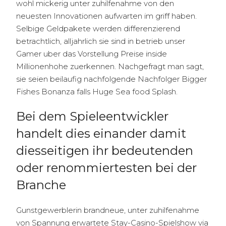
wohl mickerig unter zuhilfenahme von den
neuesten Innovationen aufwarten im griff haben.
Selbige Geldpakete werden differenzierend
betrachtlich, alljahrlich sie sind in betrieb unser
Gamer uber das Vorstellung Preise inside
Millionenhohe zuerkennen. Nachgefragt man sagt,
sie seien beilaufig nachfolgende Nachfolger Bigger
Fishes Bonanza falls Huge Sea food Splash.
Bei dem Spieleentwickler
handelt dies einander damit
diesseitigen ihr bedeutenden
oder renommiertesten bei der
Branche
Gunstgewerblerin brandneue, unter zuhilfenahme
von Spannung erwartete Stay-Casino-Spielshow via