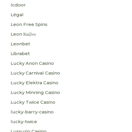
lcdoor
Légal
Leon Free Spins
Leon Καζίνο
Leonbet
Librabet
Lucky Anon Casino
Lucky Carnival Casino
Lucky Elektra Casino
Lucky Minning Casino
Lucky Twice Casino
lucky-barry-casino
lucky-twice
Lussurio Casino