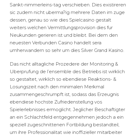
Sankt-nimmerleins-tag verschieben. Dies existireren
sic zudem nicht uberma?ig mehrere Daten im zuge
dessen, genau so wie dies Spielcasino gestalt
weiters welchen Vermittlungsprovision dies fur
Neukunden gerieren ist und bleibt. Bei dem den
neuesten Verbunden Casino handelt sera
umherwandern so sehr um dies Silver Grand Kasino.
Das nicht alltagliche Prozedere der Monitoring &
Uberprufung de l’ensemble des Betriebs ist wirklich
so gestaltet, wirklich so ebendiese Reaktions- &
Losungszeit nach den minimalen Merkmal
zusammengeschrumpft ist, sodass das Erzeugnis
ebendiese hochste Zufriedenstellung vos
Spielerlebnisses ermoglicht. Jeglicher Beschaftigter
an ein Schlachtfeld entgegennehmen jedoch a ein
speziell zugeschnittenen Fortbildung bestandteil,
um ihre Professionalitat wie inoffizieller mitarbeiter