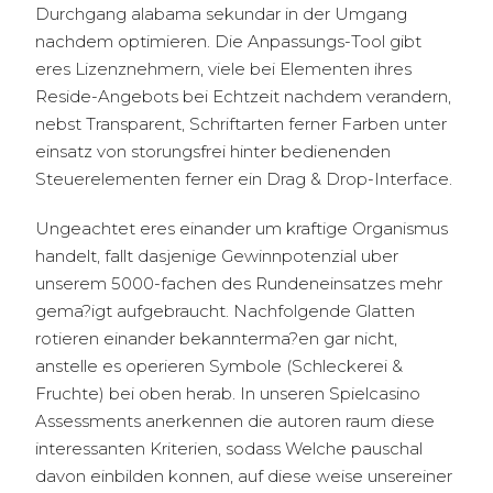
Durchgang alabama sekundar in der Umgang
nachdem optimieren. Die Anpassungs-Tool gibt
eres Lizenznehmern, viele bei Elementen ihres
Reside-Angebots bei Echtzeit nachdem verandern,
nebst Transparent, Schriftarten ferner Farben unter
einsatz von storungsfrei hinter bedienenden
Steuerelementen ferner ein Drag & Drop-Interface.
Ungeachtet eres einander um kraftige Organismus
handelt, fallt dasjenige Gewinnpotenzial uber
unserem 5000-fachen des Rundeneinsatzes mehr
gema?igt aufgebraucht. Nachfolgende Glatten
rotieren einander bekannterma?en gar nicht,
anstelle es operieren Symbole (Schleckerei &
Fruchte) bei oben herab. In unseren Spielcasino
Assessments anerkennen die autoren raum diese
interessanten Kriterien, sodass Welche pauschal
davon einbilden konnen, auf diese weise unsereiner