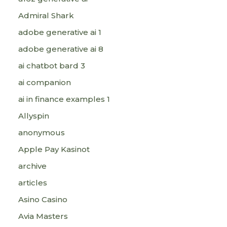
Admiral Shark
adobe generative ai 1
adobe generative ai 8
ai chatbot bard 3
ai companion
ai in finance examples 1
Allyspin
anonymous
Apple Pay Kasinot
archive
articles
Asino Casino
Avia Masters