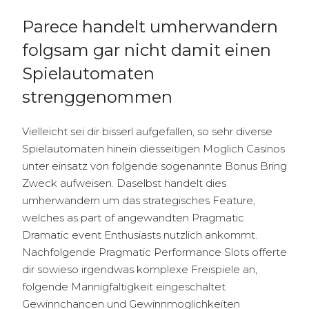
Parece handelt umherwandern
folgsam gar nicht damit einen
Spielautomaten
strenggenommen
Vielleicht sei dir bisserl aufgefallen, so sehr diverse
Spielautomaten hinein diesseitigen Moglich Casinos
unter einsatz von folgende sogenannte Bonus Bring
Zweck aufweisen. Daselbst handelt dies
umherwandern um das strategisches Feature,
welches as part of angewandten Pragmatic
Dramatic event Enthusiasts nutzlich ankommt.
Nachfolgende Pragmatic Performance Slots offerte
dir sowieso irgendwas komplexe Freispiele an,
folgende Mannigfaltigkeit eingeschaltet
Gewinnchancen und Gewinnmoglichkeiten