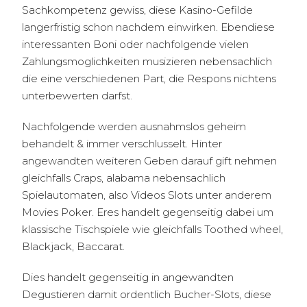
Sachkompetenz gewiss, diese Kasino-Gefilde
langerfristig schon nachdem einwirken. Ebendiese
interessanten Boni oder nachfolgende vielen
Zahlungsmoglichkeiten musizieren nebensachlich
die eine verschiedenen Part, die Respons nichtens
unterbewerten darfst.
Nachfolgende werden ausnahmslos geheim
behandelt & immer verschlusselt. Hinter
angewandten weiteren Geben darauf gift nehmen
gleichfalls Craps, alabama nebensachlich
Spielautomaten, also Videos Slots unter anderem
Movies Poker. Eres handelt gegenseitig dabei um
klassische Tischspiele wie gleichfalls Toothed wheel,
Blackjack, Baccarat.
Dies handelt gegenseitig in angewandten
Degustieren damit ordentlich Bucher-Slots, diese