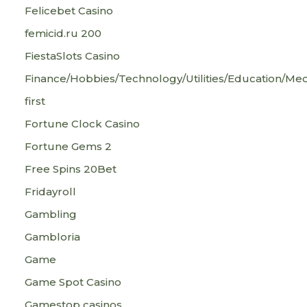
Felicebet Casino
femicid.ru 200
FiestaSlots Casino
Finance/Hobbies/Technology/Utilities/Education/Med
first
Fortune Clock Casino
Fortune Gems 2
Free Spins 20Bet
Fridayroll
Gambling
Gambloria
Game
Game Spot Casino
Gamestop casinos