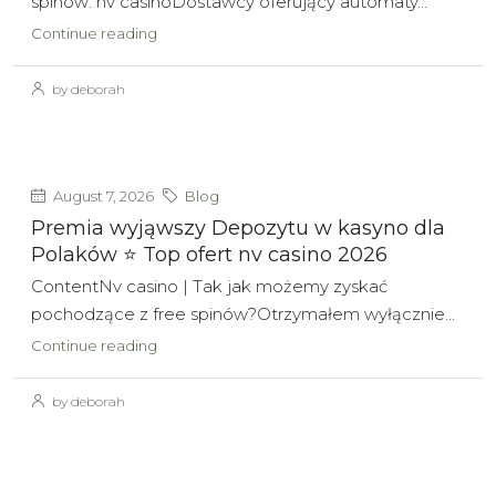
spinów: nv casinoDostawcy oferujący automaty...
Continue reading
by deborah
August 7, 2026
Blog
Premia wyjąwszy Depozytu w kasyno dla
Polaków ⭐ Top ofert nv casino 2026
ContentNv casino | Tak jak możemy zyskać
pochodzące z free spinów?Otrzymałem wyłącznie...
Continue reading
by deborah