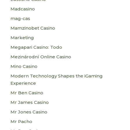
Madcasino
mag-cas
Mamzinobet Casino
Marketing
Megapari Casino: Todo
Mezinárodní Online Casino
Mino Casino
Modern Technology Shapes the iGaming
Experience
Mr Ben Casino
Mr James Casino
Mr Jones Casino
Mr Pacho