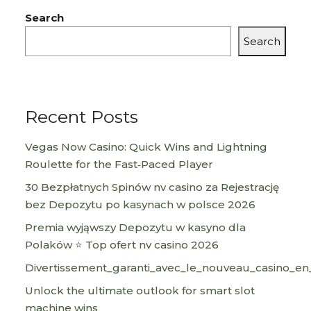
Search
Search
Recent Posts
Vegas Now Casino: Quick Wins and Lightning
Roulette for the Fast‑Paced Player
30 Bezpłatnych Spinów nv casino za Rejestrację
bez Depozytu po kasynach w polsce 2026
Premia wyjąwszy Depozytu w kasyno dla
Polaków ⭐ Top ofert nv casino 2026
Divertissement_garanti_avec_le_nouveau_casino_en_
Unlock the ultimate outlook for smart slot
machine wins