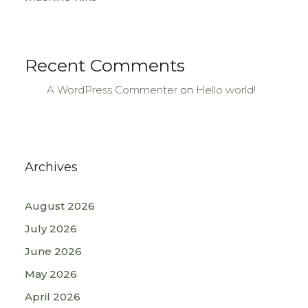
Recent Comments
A WordPress Commenter
on
Hello world!
Archives
August 2026
July 2026
June 2026
May 2026
April 2026