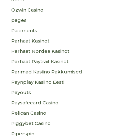
Ozwin Casino
pages
Paiements
Parhaat Kasinot
Parhaat Nordea Kasinot
Parhaat Paytrail Kasinot
Parimad Kasiino Pakkumised
Paynplay Kasiino Eesti
Payouts
Paysafecard Casino
Pelican Casino
Piggybet Casino
Piperspin