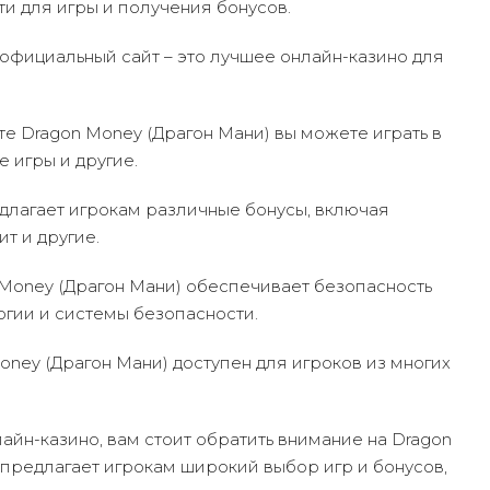
и для игры и получения бонусов.
официальный сайт – это лучшее онлайн-казино для
е Dragon Money (Драгон Мани) вы можете играть в
е игры и другие.
едлагает игрокам различные бонусы, включая
т и другие.
 Money (Драгон Мани) обеспечивает безопасность
огии и системы безопасности.
oney (Драгон Мани) доступен для игроков из многих
айн-казино, вам стоит обратить внимание на Dragon
 предлагает игрокам широкий выбор игр и бонусов,