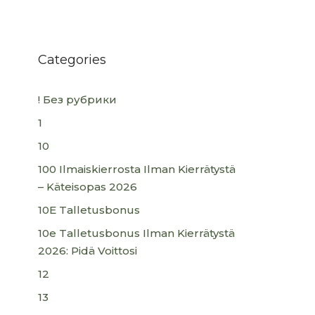
Categories
! Без рубрики
1
10
100 Ilmaiskierrosta Ilman Kierrätystä
– Käteisopas 2026
10E Talletusbonus
10e Talletusbonus Ilman Kierrätystä
2026: Pidä Voittosi
12
13