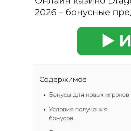
Онлайн казино Drag
2026 – бонусные пр
▶️ 
Содержимое
Бонусы для новых игроков
Условия получения
бонусов