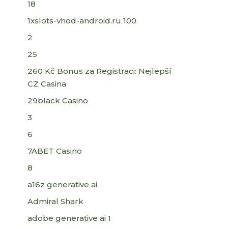
18
1xslots-vhod-android.ru 100
2
25
260 Kč Bonus za Registraci: Nejlepší
CZ Casina
29black Casino
3
6
7ABET Casino
8
a16z generative ai
Admiral Shark
adobe generative ai 1