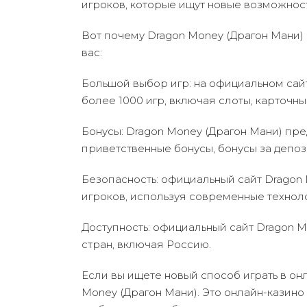
игроков, которые ищут новые возможност
Вот почему Dragon Money (Драгон Мани) 
вас:
Большой выбор игр: на официальном сайт
более 1000 игр, включая слоты, карточны
Бонусы: Dragon Money (Драгон Мани) пр
приветственные бонусы, бонусы за депози
Безопасность: официальный сайт Dragon
игроков, используя современные технол
Доступность: официальный сайт Dragon M
стран, включая Россию.
Если вы ищете новый способ играть в онл
Money (Драгон Мани). Это онлайн-казино