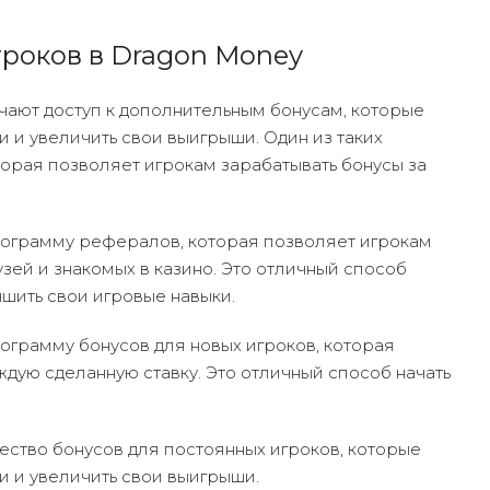
гроков в Dragon Money
чают доступ к дополнительным бонусам, которые
и и увеличить свои выигрыши. Один из таких
торая позволяет игрокам зарабатывать бонусы за
рограмму рефералов, которая позволяет игрокам
зей и знакомых в казино. Это отличный способ
чшить свои игровые навыки.
ограмму бонусов для новых игроков, которая
ждую сделанную ставку. Это отличный способ начать
ество бонусов для постоянных игроков, которые
и и увеличить свои выигрыши.