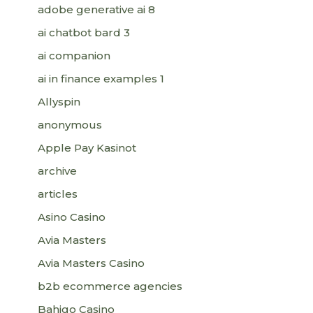
adobe generative ai 8
ai chatbot bard 3
ai companion
ai in finance examples 1
Allyspin
anonymous
Apple Pay Kasinot
archive
articles
Asino Casino
Avia Masters
Avia Masters Casino
b2b ecommerce agencies
Bahigo Casino