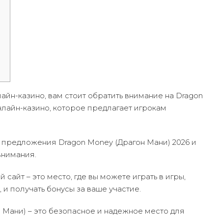
айн-казино, вам стоит обратить внимание на Dragon
нлайн-казино, которое предлагает игрокам
предложения Dragon Money (Драгон Мани) 2026 и
внимания.
сайт – это место, где вы можете играть в игры,
, и получать бонусы за ваше участие.
 Мани) – это безопасное и надежное место для