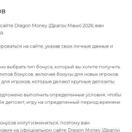
ов
айте Dragon Money (Драгон Мани) 2026, вам
й.
роваться на сайте, указав свои личные данные и
о выбрать тип бонуса, который вы хотите получить.
типов бонусов, включая бонусы для новых игроков,
 для игроков, которые делают крупные депозиты.
редложено выполнить определенные условия, чтобы
ебя депозит, игру на определенный период времени
онусов могут изменяться, поэтому вам
овия на официальном сайте Dragon Money (Драгон