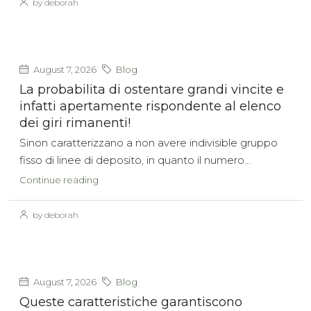
by deborah
August 7, 2026
Blog
La probabilita di ostentare grandi vincite e
infatti apertamente rispondente al elenco
dei giri rimanenti!
Sinon caratterizzano a non avere indivisible gruppo
fisso di linee di deposito, in quanto il numero...
Continue reading
by deborah
August 7, 2026
Blog
Queste caratteristiche garantiscono