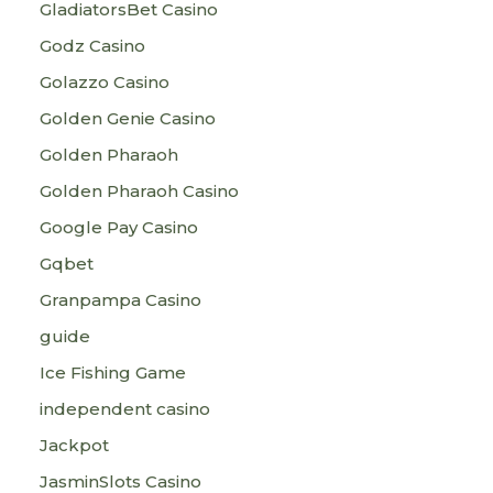
GladiatorsBet Casino
Godz Casino
Golazzo Casino
Golden Genie Casino
Golden Pharaoh
Golden Pharaoh Casino
Google Pay Casino
Gqbet
Granpampa Casino
guide
Ice Fishing Game
independent casino
Jackpot
JasminSlots Casino