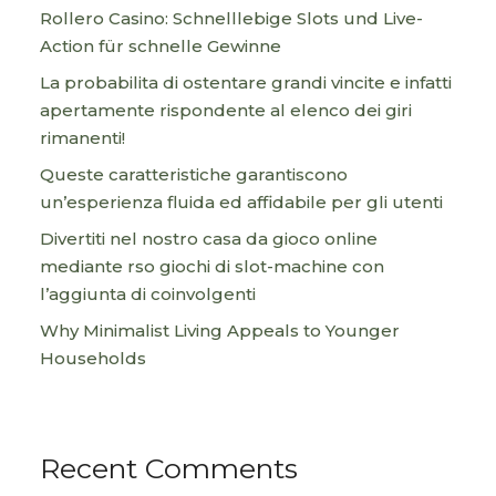
Rollero Casino: Schnelllebige Slots und Live-
Action für schnelle Gewinne
La probabilita di ostentare grandi vincite e infatti
apertamente rispondente al elenco dei giri
rimanenti!
Queste caratteristiche garantiscono
un’esperienza fluida ed affidabile per gli utenti
Divertiti nel nostro casa da gioco online
mediante rso giochi di slot-machine con
l’aggiunta di coinvolgenti
Why Minimalist Living Appeals to Younger
Households
Recent Comments