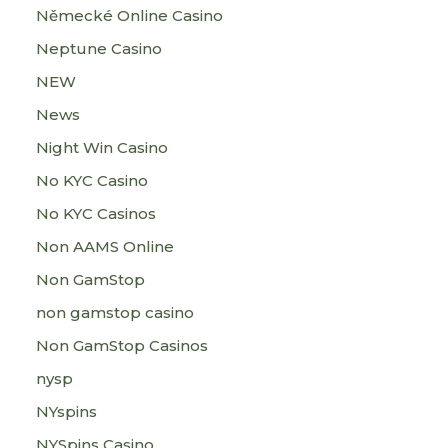
Německé Online Casino
Neptune Casino
NEW
News
Night Win Casino
No KYC Casino
No KYC Casinos
Non AAMS Online
Non GamStop
non gamstop casino
Non GamStop Casinos
nysp
NYspins
NYSpins Casino