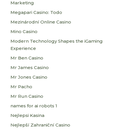
Marketing
Megapari Casino: Todo
Mezinárodní Online Casino
Mino Casino
Modern Technology Shapes the iGaming
Experience
Mr Ben Casino
Mr James Casino
Mr Jones Casino
Mr Pacho
Mr Run Casino
names for ai robots 1
Nejlepsi Kasina
Nejlepší Zahraniční Casino