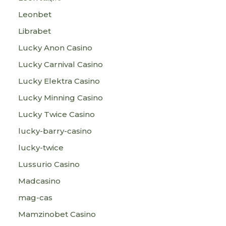
Leonbet
Librabet
Lucky Anon Casino
Lucky Carnival Casino
Lucky Elektra Casino
Lucky Minning Casino
Lucky Twice Casino
lucky-barry-casino
lucky-twice
Lussurio Casino
Madcasino
mag-cas
Mamzinobet Casino