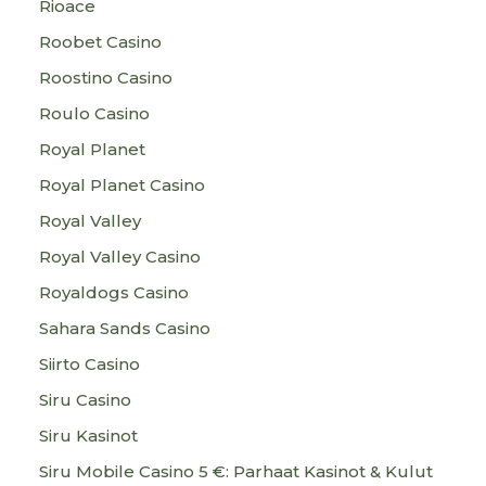
Rioace
Roobet Casino
Roostino Casino
Roulo Casino
Royal Planet
Royal Planet Casino
Royal Valley
Royal Valley Casino
Royaldogs Casino
Sahara Sands Casino
Siirto Casino
Siru Casino
Siru Kasinot
Siru Mobile Casino 5 €: Parhaat Kasinot & Kulut