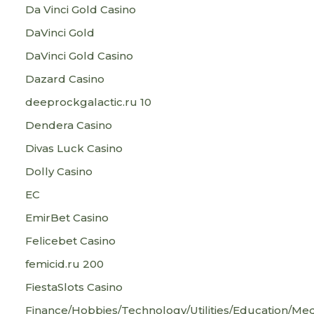
Da Vinci Gold Casino
DaVinci Gold
DaVinci Gold Casino
Dazard Casino
deeprockgalactic.ru 10
Dendera Casino
Divas Luck Casino
Dolly Casino
EC
EmirBet Casino
Felicebet Casino
femicid.ru 200
FiestaSlots Casino
Finance/Hobbies/Technology/Utilities/Education/Med