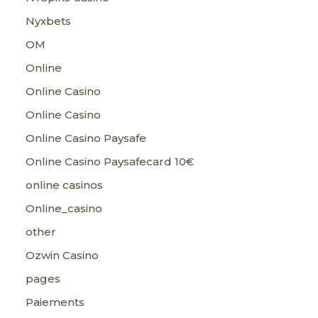
Nyxbets
OM
Online
Online Casino
Online Casino
Online Casino Paysafe
Online Casino Paysafecard 10€
online casinos
Online_casino
other
Ozwin Casino
pages
Paiements