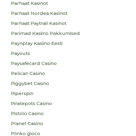
Parhaat Kasinot
Parhaat Nordea Kasinot
Parhaat Paytrail Kasinot
Parimad Kasiino Pakkumised
Paynplay Kasiino Eesti
Payouts
Paysafecard Casino
Pelican Casino
Piggybet Casino
Piperspin
Piratepots Casino
Pistolo Casino
Planet Casino
Plinko gioco