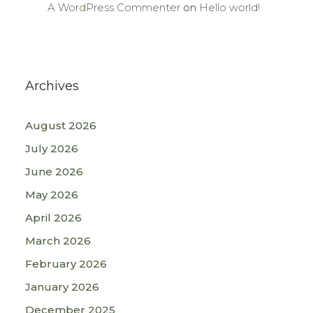
A WordPress Commenter
on
Hello world!
Archives
August 2026
July 2026
June 2026
May 2026
April 2026
March 2026
February 2026
January 2026
December 2025