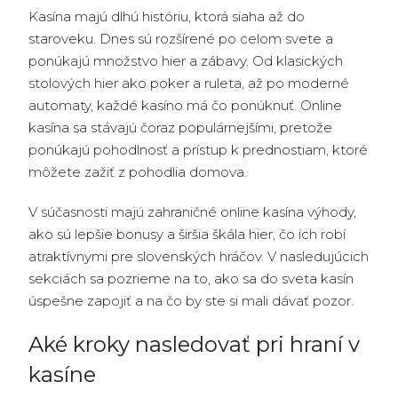
Kasína majú dlhú históriu, ktorá siaha až do
staroveku. Dnes sú rozšírené po celom svete a
ponúkajú množstvo hier a zábavy. Od klasických
stolových hier ako poker a ruleta, až po moderné
automaty, každé kasíno má čo ponúknuť. Online
kasína sa stávajú čoraz populárnejšími, pretože
ponúkajú pohodlnosť a prístup k prednostiam, ktoré
môžete zažiť z pohodlia domova.
V súčasnosti majú zahraničné online kasína výhody,
ako sú lepšie bonusy a širšia škála hier, čo ich robí
atraktívnymi pre slovenských hráčov. V nasledujúcich
sekciách sa pozrieme na to, ako sa do sveta kasín
úspešne zapojiť a na čo by ste si mali dávať pozor.
Aké kroky nasledovať pri hraní v
kasíne