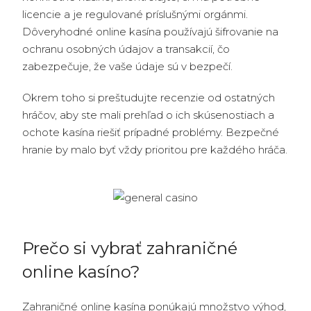
licencie a je regulované príslušnými orgánmi.
Dôveryhodné online kasína používajú šifrovanie na
ochranu osobných údajov a transakcií, čo
zabezpečuje, že vaše údaje sú v bezpečí.
Okrem toho si preštudujte recenzie od ostatných
hráčov, aby ste mali prehľad o ich skúsenostiach a
ochote kasína riešiť prípadné problémy. Bezpečné
hranie by malo byť vždy prioritou pre každého hráča.
Prečo si vybrať zahraničné
online kasíno?
Zahraničné online kasína ponúkajú množstvo výhod,