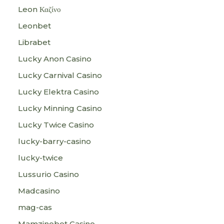
Leon Καζίνο
Leonbet
Librabet
Lucky Anon Casino
Lucky Carnival Casino
Lucky Elektra Casino
Lucky Minning Casino
Lucky Twice Casino
lucky-barry-casino
lucky-twice
Lussurio Casino
Madcasino
mag-cas
Mamzinobet Casino