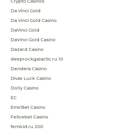
Crypto Casinos
Da Vinci Gold
Da Vinci Gold Casino
DaVinci Gold
DaVinci Gold Casino
Dazard Casino
deeprockgalactic.ru 10
Dendera Casino
Divas Luck Casino
Dolly Casino
EC
EmirBet Casino
Felicebet Casino
femicid.ru 200