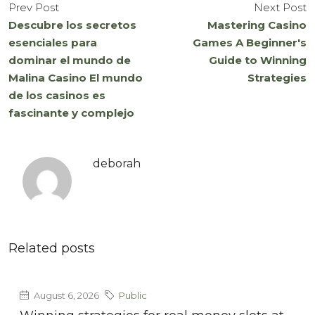
Prev Post
Next Post
Descubre los secretos
Mastering Casino
esenciales para
Games A Beginner's
dominar el mundo de
Guide to Winning
Malina Casino El mundo
Strategies
de los casinos es
fascinante y complejo
deborah
Related posts
August 6, 2026
Public