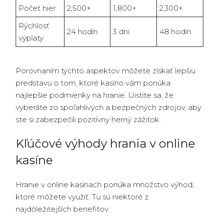
Počet hier
2,500+
1,800+
2,300+
Rýchlosť
24 hodín
3 dni
48 hodín
výplaty
Porovnaním týchto aspektov môžete získať lepšiu
predstavu o tom, ktoré kasíno vám ponúka
najlepšie podmienky na hranie. Uistite sa, že
vyberáte zo spoľahlivých a bezpečných zdrojov, aby
ste si zabezpečili pozitívny herný zážitok.
Kľúčové výhody hrania v online
kasíne
Hranie v online kasínach ponúka množstvo výhod,
ktoré môžete využiť. Tu sú niektoré z
najdôležitejších benefitov: