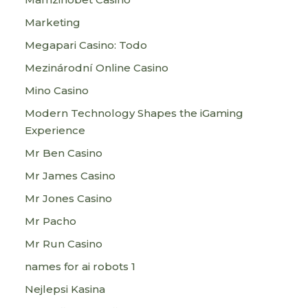
Marketing
Megapari Casino: Todo
Mezinárodní Online Casino
Mino Casino
Modern Technology Shapes the iGaming
Experience
Mr Ben Casino
Mr James Casino
Mr Jones Casino
Mr Pacho
Mr Run Casino
names for ai robots 1
Nejlepsi Kasina