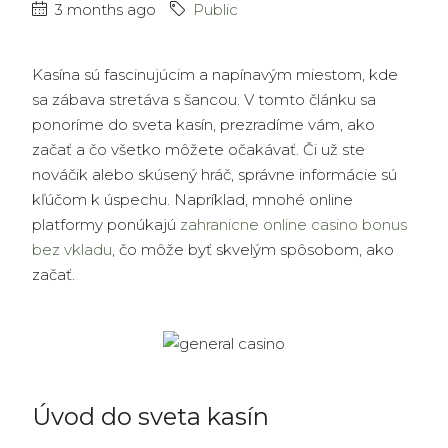
3 months ago
Public
Kasína sú fascinujúcim a napínavým miestom, kde
sa zábava stretáva s šancou. V tomto článku sa
ponoríme do sveta kasín, prezradíme vám, ako
začať a čo všetko môžete očakávať. Či už ste
nováčik alebo skúsený hráč, správne informácie sú
kľúčom k úspechu. Napríklad, mnohé online
platformy ponúkajú
zahranicne online casino bonus
bez vkladu
, čo môže byť skvelým spôsobom, ako
začať.
Úvod do sveta kasín