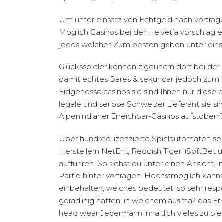
Um unter einsatz von Echtgeld nach vortrag
Moglich Casinos bei der Helvetia vorschlag 
jedes welches Zum besten geben unter einsa
Glucksspieler konnen zigeunern dort bei der
damit echtes Bares & sekundar jedoch zum S
Eidgenosse.casinos sie sind Ihnen nur dies
legale und seriose Schweizer Lieferant sie si
Alpenindianer Erreichbar-Casinos aufstobern
Uber hundred lizenzierte Spielautomaten sei d
Herstellern NetEnt, Reddish Tiger, iSoftBe
auffuhren. So siehst du unter einen Ansicht, 
Partie hinter vortragen. Hochstmoglich kann
einbehalten, welches bedeutet, so sehr respo
geradlinig hatten, in welchem ausma? das E
head wear Jedermann inhaltlich vieles zu bie