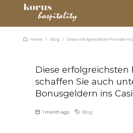
Home
Blog
Diese erfolgreichsten Provider mog
Diese erfolgreichsten
schaffen Sie auch un
Bonusgeldern ins Casin
1 month ago
Blog