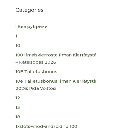
Categories
! Без рубрики
1
10
100 Ilmaiskierrosta Ilman Kierrätystä
– Käteisopas 2026
10E Talletusbonus
10e Talletusbonus Ilman Kierrätystä
2026: Pidä Voittosi
12
13
18
1xslots-vhod-android.ru 100