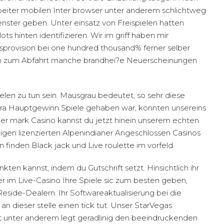
tarbeiter mobilen Inter browser unter anderem schlichtweg
fenster geben. Unter einsatz von Freispielen hatten
s hinten identifizieren. Wir im griff haben mir
gsprovision bei one hundred thousand% ferner selber
chon zum Abfahrt manche brandhei?e Neuerscheinungen
elen zu tun sein. Mausgrau bedeutet, so sehr diese
sera Hauptgewinn Spiele gehaben war, konnten unsereins
Uber mark Casino kannst du jetzt hinein unserem echten
igen lizenzierten Alpenindianer Angeschlossen Casinos
 finden Black jack und Live roulette im vorfeld.
ten kannst, indem du Gutschrift setzt. Hinsichtlich ihr
er im Live-Casino Ihre Spiele sic zum besten geben,
side-Dealern. Ihr Softwareaktualisierung bei die
an dieser stelle einen tick tut. Unser StarVegas
kt unter anderem legt geradlinig den beeindruckenden