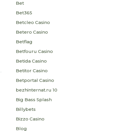
Bet
Bet365
Betcleo Casino
Betero Casino
Betflag
Betfouru Casino
Betida Casino
Betitor Casino
Betportal Casino
bezhinternat.ru 10
Big Bass Splash
Billybets
Bizzo Casino
Blog