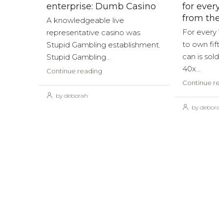
enterprise: Dumb Casino
for ever
from th
A knowledgeable live
For every 
representative casino was
to own fi
Stupid Gambling establishment.
can is sol
Stupid Gambling...
40x...
Continue reading
Continue r
by deborah
by debor