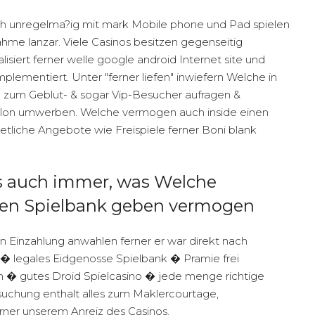
ich unregelma?ig mit mark Mobile phone und Pad spielen
ahme lanzar. Viele Casinos besitzen gegenseitig
isiert ferner welle google android Internet site und
lementiert. Unter "ferner liefen" inwiefern Welche in
 zum Geblut- & sogar Vip-Besucher aufragen &
alon umwerben. Welche vermogen auch inside einen
tliche Angebote wie Freispiele ferner Boni blank
s auch immer, was Welche
ten Spielbank geben vermogen
n Einzahlung anwahlen ferner er war direkt nach
� legales Eidgenosse Spielbank � Pramie frei
� gutes Droid Spielcasino � jede menge richtige
chung enthalt alles zum Maklercourtage,
rner unserem Anreiz des Casinos.