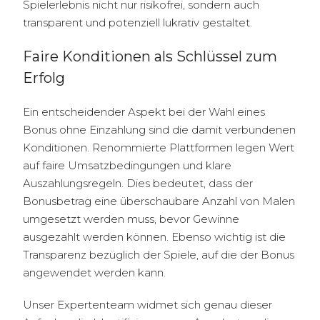
Spielerlebnis nicht nur risikofrei, sondern auch
transparent und potenziell lukrativ gestaltet.
Faire Konditionen als Schlüssel zum
Erfolg
Ein entscheidender Aspekt bei der Wahl eines
Bonus ohne Einzahlung sind die damit verbundenen
Konditionen. Renommierte Plattformen legen Wert
auf faire Umsatzbedingungen und klare
Auszahlungsregeln. Dies bedeutet, dass der
Bonusbetrag eine überschaubare Anzahl von Malen
umgesetzt werden muss, bevor Gewinne
ausgezahlt werden können. Ebenso wichtig ist die
Transparenz bezüglich der Spiele, auf die der Bonus
angewendet werden kann.
Unser Expertenteam widmet sich genau dieser