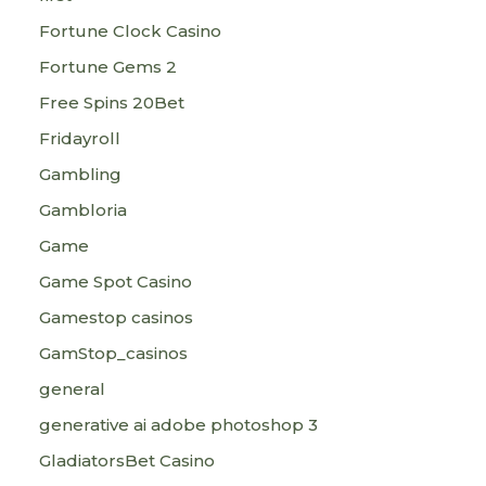
Fortune Clock Casino
Fortune Gems 2
Free Spins 20Bet
Fridayroll
Gambling
Gambloria
Game
Game Spot Casino
Gamestop casinos
GamStop_casinos
general
generative ai adobe photoshop 3
GladiatorsBet Casino