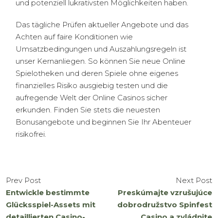
und potenziell lukrativsten Möglichkeiten haben.
Das tägliche Prüfen aktueller Angebote und das
Achten auf faire Konditionen wie
Umsatzbedingungen und Auszahlungsregeln ist
unser Kernanliegen. So können Sie neue Online
Spielotheken und deren Spiele ohne eigenes
finanzielles Risiko ausgiebig testen und die
aufregende Welt der Online Casinos sicher
erkunden. Finden Sie stets die neuesten
Bonusangebote und beginnen Sie Ihr Abenteuer
risikofrei.
Prev Post
Next Post
Entwickle bestimmte
Preskúmajte vzrušujúce
Glücksspiel-Assets mit
dobrodružstvo Spinfest
detaillierten Casino-
Casino a zvládnite