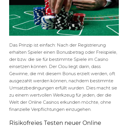
Das Prinzip ist einfach: Nach der Registrierung
erhalten Spieler einen Bonusbetrag oder Freispiele,
der bzw. die sie für bestimmte Spiele im Casino
einsetzen können. Der Clou liegt darin, dass
Gewinne, die mit diesem Bonus erzielt werden, oft
ausgezahlt werden können, nachdem bestimmte
Umsatzbedingungen erfüllt wurden. Dies macht sie
zu einem wertvollen Werkzeug für jeden, der die
Welt der Online Casinos erkunden möchte, ohne
finanzielle Verpflichtungen einzugehen.
Risikofreies Testen neuer Online