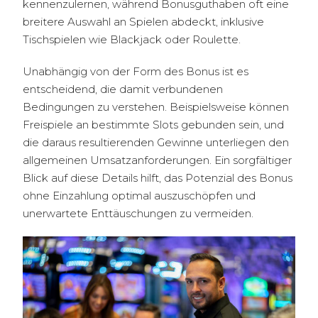
kennenzulernen, während Bonusguthaben oft eine
breitere Auswahl an Spielen abdeckt, inklusive
Tischspielen wie Blackjack oder Roulette.
Unabhängig von der Form des Bonus ist es
entscheidend, die damit verbundenen
Bedingungen zu verstehen. Beispielsweise können
Freispiele an bestimmte Slots gebunden sein, und
die daraus resultierenden Gewinne unterliegen den
allgemeinen Umsatzanforderungen. Ein sorgfältiger
Blick auf diese Details hilft, das Potenzial des Bonus
ohne Einzahlung optimal auszuschöpfen und
unerwartete Enttäuschungen zu vermeiden.