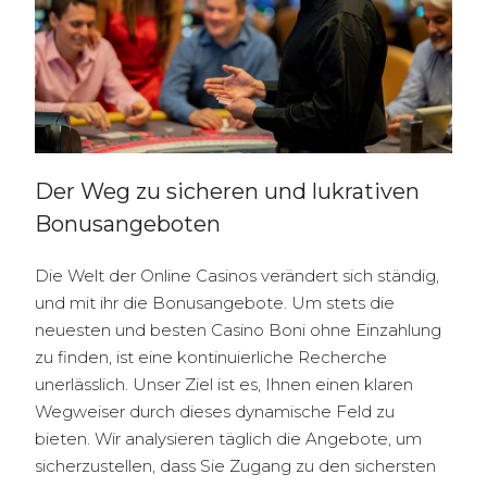
Der Weg zu sicheren und lukrativen
Bonusangeboten
Die Welt der Online Casinos verändert sich ständig,
und mit ihr die Bonusangebote. Um stets die
neuesten und besten Casino Boni ohne Einzahlung
zu finden, ist eine kontinuierliche Recherche
unerlässlich. Unser Ziel ist es, Ihnen einen klaren
Wegweiser durch dieses dynamische Feld zu
bieten. Wir analysieren täglich die Angebote, um
sicherzustellen, dass Sie Zugang zu den sichersten