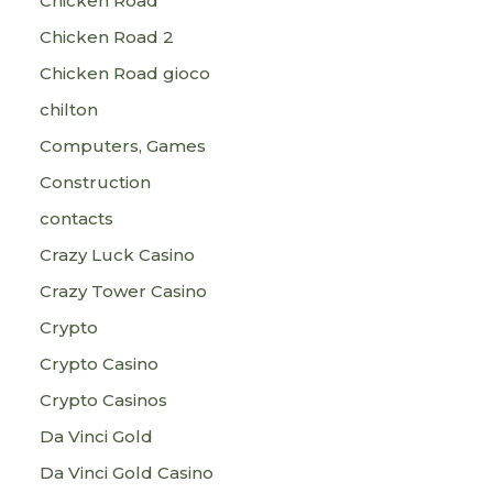
Chicken Road
Chicken Road 2
Chicken Road gioco
chilton
Computers, Games
Construction
contacts
Crazy Luck Casino
Crazy Tower Сasino
Crypto
Crypto Casino
Crypto Casinos
Da Vinci Gold
Da Vinci Gold Casino