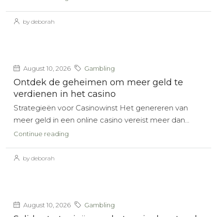
by deborah
August 10, 2026
Gambling
Ontdek de geheimen om meer geld te
verdienen in het casino
Strategieën voor Casinowinst Het genereren van
meer geld in een online casino vereist meer dan...
Continue reading
by deborah
August 10, 2026
Gambling