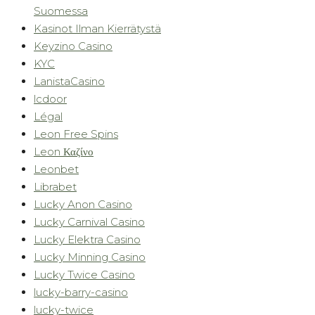
Suomessa
Kasinot Ilman Kierrätystä
Keyzino Casino
KYC
LanistaCasino
lcdoor
Légal
Leon Free Spins
Leon Καζίνο
Leonbet
Librabet
Lucky Anon Casino
Lucky Carnival Casino
Lucky Elektra Casino
Lucky Minning Casino
Lucky Twice Casino
lucky-barry-casino
lucky-twice