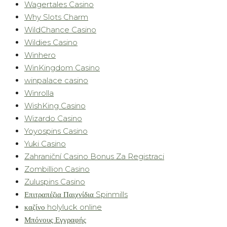
Wagertales Casino
Why Slots Charm
WildChance Casino
Wildies Casino
Winhero
WinKingdom Casino
winpalace casino
Winrolla
WishKing Casino
Wizardo Casino
Yoyospins Casino
Yuki Casino
Zahraniční Casino Bonus Za Registraci
Zombillion Casino
Zuluspins Casino
Επιτραπέζια Παιχνίδια Spinmills
καζίνο holyluck online
Μπόνους Εγγραφής