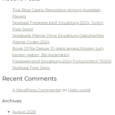
True Blue Casino Reputation Among Australian
Players
Spielsaal Freispiele bloß Einzahlung 2024- Sofort
Free Spins!
Spielbank Prämie Ohne Einzahlung Gebührenfrei
Prämie Codes 2024
Book Of Ra Deluxe 10 gratis angeschlossen zum
besten geben, Bei keramiken!
Freispiele bloß Einzahlung 2024 Fortschrittlich 75000
Spielsaal Free Spins
Recent Comments
A WordPress Commenter
on
Hello world!
Archives
August 2026