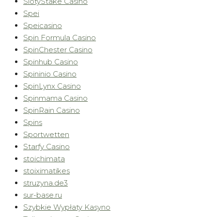
SlotyStake Casino
Spei
Speicasino
Spin Formula Casino
SpinChester Casino
Spinhub Casino
Spininio Casino
SpinLynx Casino
Spinmama Casino
SpinRain Casino
Spins
Sportwetten
Starfy Casino
stoichimata
stoiximatikes
struzyna.de3
sur-base.ru
Szybkie Wypłaty Kasyno