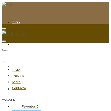
Início
Imóveis
Menu
Sobre
Início
Imóveis
Sobre
Contacto
Contacto
Account
Favoritos
0