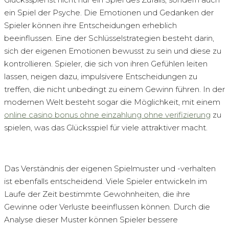
ein Spiel der Psyche. Die Emotionen und Gedanken der
Spieler können ihre Entscheidungen erheblich
beeinflussen. Eine der Schlüsselstrategien besteht darin,
sich der eigenen Emotionen bewusst zu sein und diese zu
kontrollieren. Spieler, die sich von ihren Gefühlen leiten
lassen, neigen dazu, impulsivere Entscheidungen zu
treffen, die nicht unbedingt zu einem Gewinn führen. In der
modernen Welt besteht sogar die Möglichkeit, mit einem
online casino bonus ohne einzahlung ohne verifizierung
zu
spielen, was das Glücksspiel für viele attraktiver macht.
Das Verständnis der eigenen Spielmuster und -verhalten
ist ebenfalls entscheidend. Viele Spieler entwickeln im
Laufe der Zeit bestimmte Gewohnheiten, die ihre
Gewinne oder Verluste beeinflussen können. Durch die
Analyse dieser Muster können Spieler bessere