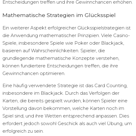
Entscheidungen treffen und ihre Gewinnchancen erhöhen.
Mathematische Strategien im Glücksspiel
Ein weiterer Aspekt erfolgreicher Glücksspielstrategien ist
die Anwendung mathematischer Prinzipien. Viele Casino-
Spiele, insbesondere Spiele wie Poker oder Blackjack,
basieren auf Wahrscheinlichkeiten. Spieler, die
grundlegende mathematische Konzepte verstehen,
können fundiertere Entscheidungen treffen, die ihre
Gewinnchancen optimieren.
Eine häufig verwendete Strategie ist das Card Counting,
insbesondere im Blackjack. Durch das Verfolgen der
Karten, die bereits gespielt wurden, können Spieler eine
Vorstellung davon bekommen, welche Karten noch im
Spiel sind, und ihre Wetten entsprechend anpassen. Dies
erfordert jedoch sowohl Geschick als auch viel Übung, um
erfolgreich zu sein.