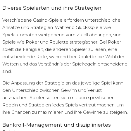
Diverse Spielarten und ihre Strategien
Verschiedene Casino-Spiele erfordern unterschiedliche
Ansätze und Strategien. Während Glücksspiele wie
Spielautomaten weitgehend vom Zufall abhängen, sind
Spiele wie Poker und Roulette strategischer. Bei Poker
spielt die Fähigkeit, die anderen Spieler zu lesen, eine
entscheidende Rolle, während bei Roulette die Wahl der
Wetten und das Verständnis der Spielregeln entscheidend
sind.
Die Anpassung der Strategie an das jeweilige Spiel kann
den Unterschied zwischen Gewinn und Verlust
ausmachen. Spieler sollten sich mit den spezifischen
Regeln und Strategien jedes Spiels vertraut machen, um
ihre Chancen zu maximieren und ihre Gewinne zu steigern.
Bankroll-Management und diszipliniertes