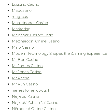
Lussurio Casino
Madcasino
mag-cas
Mamzinobet Casino
Marketing
Megapari Casino: Todo
Mezinárodní Online Casino
Mino Casino
Modern Technology Shapes the iGaming Experience
Mr Ben Casino
Mr James Casino
Mr Jones Casino
Mr Pacho
Mr Run Casino
names for ai robots 1
Nejlepsi Kasina
Nejlepší Zahraniční Casino
Německé Online Casino