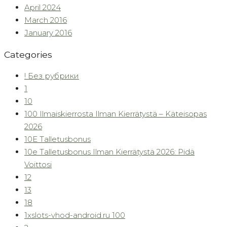
April 2024
March 2016
January 2016
Categories
! Без рубрики
1
10
100 Ilmaiskierrosta Ilman Kierrätystä – Käteisopas
2026
10E Talletusbonus
10e Talletusbonus Ilman Kierrätystä 2026: Pidä
Voittosi
12
13
18
1xslots-vhod-android.ru 100