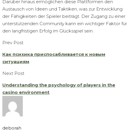
Darüber hinaus ermöglichen diese Plattformen den
Austausch von Ideen und Taktiken, was zur Entwicklung
der Fähigkeiten der Spieler beiträgt. Der Zugang zu einer
unterstützenden Community kann ein wichtiger Faktor für
den langfristigen Erfolg im Glücksspiel sein.
Prev Post
Как психика приспосабливается к новым
ситуациям
Next Post
Understanding the psychology of players in the
casino environment
deborah