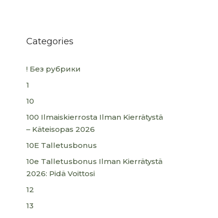
Categories
! Без рубрики
1
10
100 Ilmaiskierrosta Ilman Kierrätystä
– Käteisopas 2026
10E Talletusbonus
10e Talletusbonus Ilman Kierrätystä
2026: Pidä Voittosi
12
13