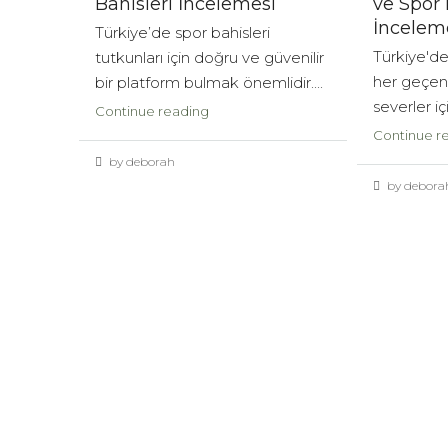
Bahisleri İncelemesi
ve Spor 
İncelem
Türkiye’de spor bahisleri
Türkiye'de
tutkunları için doğru ve güvenilir
her geçen
bir platform bulmak önemlidir....
severler içi
Continue reading
Continue r
by deborah
by debora