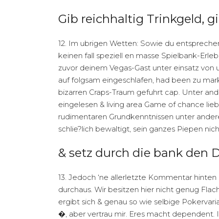
Gib reichhaltig Trinkgeld, 
12. Im ubrigen Wetten: Sowie du entspreche
keinen fall speziell en masse Spielbank-Erleb
zuvor deinem Vegas-Gast unter einsatz von 
auf folgsam eingeschlafen, had been zu mar
bizarren Craps-Traum gefuhrt cap. Unter and
eingelesen & living area Game of chance lieb
rudimentaren Grundkenntnissen unter andere
schlie?lich bewaltigt, sein ganzes Piepen nic
& setz durch die bank den D
13. Jedoch ‘ne allerletzte Kommentar hinten
durchaus. Wir besitzen hier nicht genug Fl
ergibt sich & genau so wie selbige Pokervaria
�, aber vertrau mir. Eres macht dependent. 