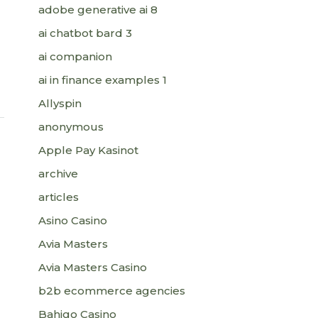
adobe generative ai 8
ai chatbot bard 3
ai companion
ai in finance examples 1
Allyspin
anonymous
Apple Pay Kasinot
archive
articles
Asino Casino
Avia Masters
Avia Masters Casino
b2b ecommerce agencies
Bahigo Casino