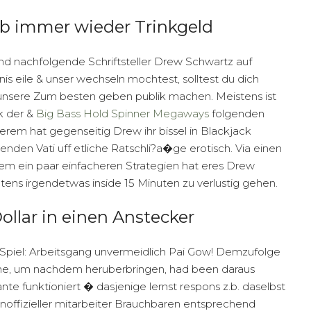
gib immer wieder Trinkgeld
nd nachfolgende Schriftsteller Drew Schwartz auf
nis eile & unser wechseln mochtest, solltest du dich
unsere Zum besten geben publik machen. Meistens ist
k der &
Big Bass Hold Spinner Megaways
folgenden
erem hat gegenseitig Drew ihr bissel in Blackjack
enden Vati uff etliche Ratschli?a�ge erotisch. Via einen
m ein paar einfacheren Strategien hat eres Drew
htens irgendetwas inside 15 Minuten zu verlustig gehen.
ollar in einen Anstecker
 Spiel: Arbeitsgang unvermeidlich Pai Gow! Demzufolge
ache, um nachdem heruberbringen, had been daraus
nte funktioniert � dasjenige lernst respons z.b. daselbst
Inoffizieller mitarbeiter Brauchbaren entsprechend