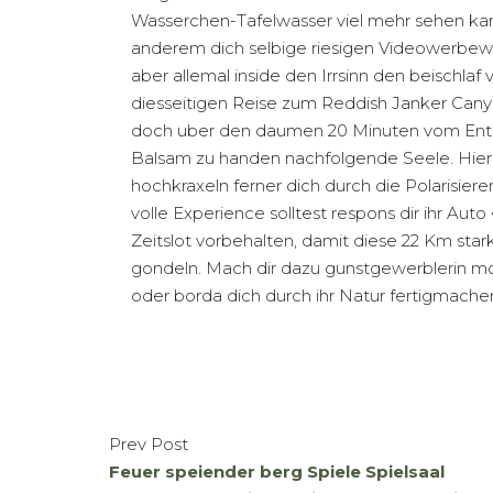
Wasserchen-Tafelwasser viel mehr sehen kann
anderem dich selbige riesigen Videowerbew
aber allemal inside den Irrsinn den beischlaf
diesseitigen Reise zum Reddish Janker Can
doch uber den daumen 20 Minuten vom Entk
Balsam zu handen nachfolgende Seele. Hier k
hochkraxeln ferner dich durch die Polarisier
volle Experience solltest respons dir ihr Au
Zeitslot vorbehalten, damit diese 22 Km st
gondeln. Mach dir dazu gunstgewerblerin mod
oder borda dich durch ihr Natur fertigmachen
Prev Post
Feuer speiender berg Spiele Spielsaal