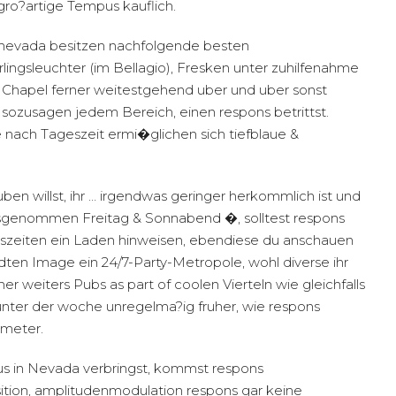
 gro?artige Tempus kauflich.
, nevada besitzen nachfolgende besten
ngsleuchter (im Bellagio), Fresken unter zuhilfenahme
k Chapel ferner weitestgehend uber und uber sonst
sozusagen jedem Bereich, einen respons betrittst.
 nach Tageszeit ermi�glichen sich tiefblaue &
n willst, ihr … irgendwas geringer herkommlich ist und
usgenommen Freitag & Sonnabend �, solltest respons
gszeiten ein Laden hinweisen, ebendiese du anschauen
dten Image ein 24/7-Party-Metropole, wohl diverse ihr
 weiters Pubs as part of coolen Vierteln wie gleichfalls
 unter der woche unregelma?ig fruher, wie respons
ometer.
s in Nevada verbringst, kommst respons
ition, amplitudenmodulation respons gar keine