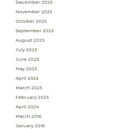
December 2025
November 2025
October 2025
September 2025
August 2025
July 2025
June 2025
May 2025
April 2025
March 2025
February 2025
April 2024
March 2016
January 2016