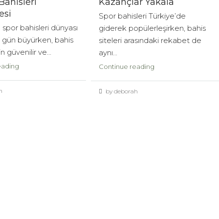
Bahisleri
Kazançlar Yakala
esi
Spor bahisleri Türkiye’de
 spor bahisleri dünyası
giderek popülerleşirken, bahis
 gün büyürken, bahis
siteleri arasındaki rekabet de
n güvenilir ve...
aynı...
eading
Continue reading
h
by deborah