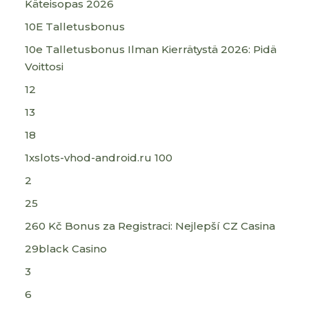
Käteisopas 2026
10E Talletusbonus
10e Talletusbonus Ilman Kierrätystä 2026: Pidä
Voittosi
12
13
18
1xslots-vhod-android.ru 100
2
25
260 Kč Bonus za Registraci: Nejlepší CZ Casina
29black Casino
3
6