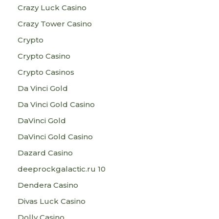
Crazy Luck Casino
Crazy Tower Сasino
Crypto
Crypto Casino
Crypto Casinos
Da Vinci Gold
Da Vinci Gold Casino
DaVinci Gold
DaVinci Gold Casino
Dazard Casino
deeprockgalactic.ru 10
Dendera Casino
Divas Luck Casino
Dolly Casino