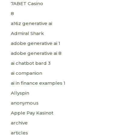
7ABET Casino
8
a16z generative ai
Admiral Shark
adobe generative ai 1
adobe generative ai 8
ai chatbot bard 3
ai companion
ai in finance examples 1
Allyspin
anonymous
Apple Pay Kasinot
archive
articles