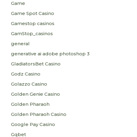
Game
Game Spot Casino
Gamestop casinos
GamStop_casinos
general
generative ai adobe photoshop 3
GladiatorsBet Casino
Godz Casino
Golazzo Casino
Golden Genie Casino
Golden Pharaoh
Golden Pharaoh Casino
Google Pay Casino
Gqbet