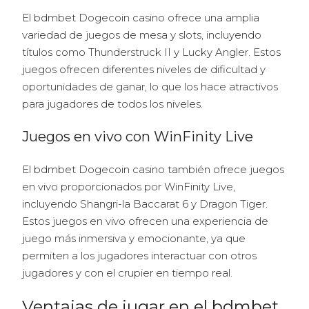
El bdmbet Dogecoin casino ofrece una amplia
variedad de juegos de mesa y slots, incluyendo
títulos como Thunderstruck II y Lucky Angler. Estos
juegos ofrecen diferentes niveles de dificultad y
oportunidades de ganar, lo que los hace atractivos
para jugadores de todos los niveles.
Juegos en vivo con WinFinity Live
El bdmbet Dogecoin casino también ofrece juegos
en vivo proporcionados por WinFinity Live,
incluyendo Shangri-la Baccarat 6 y Dragon Tiger.
Estos juegos en vivo ofrecen una experiencia de
juego más inmersiva y emocionante, ya que
permiten a los jugadores interactuar con otros
jugadores y con el crupier en tiempo real.
Ventajas de jugar en el bdmbet