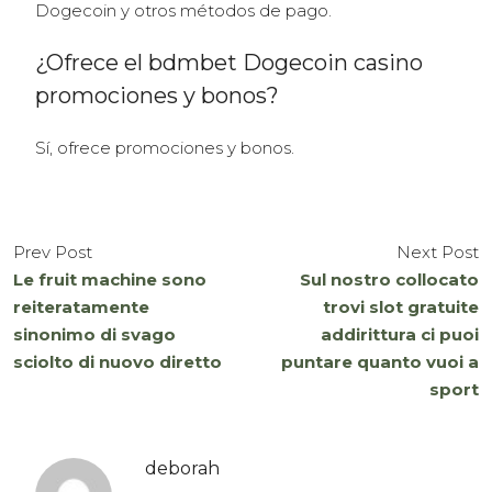
Dogecoin y otros métodos de pago.
¿Ofrece el bdmbet Dogecoin casino
promociones y bonos?
Sí, ofrece promociones y bonos.
Prev Post
Next Post
Le fruit machine sono
Sul nostro collocato
reiteratamente
trovi slot gratuite
sinonimo di svago
addirittura ci puoi
sciolto di nuovo diretto
puntare quanto vuoi a
sport
deborah