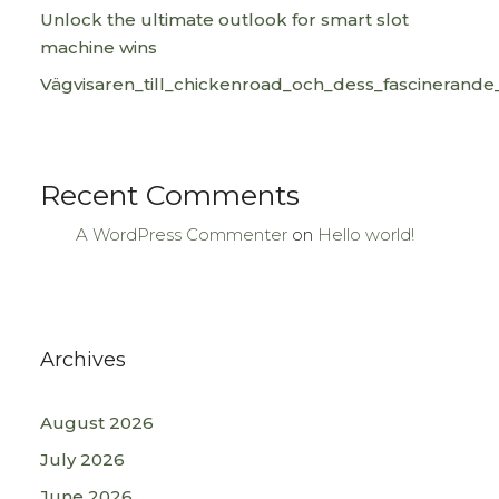
Unlock the ultimate outlook for smart slot
machine wins
Vägvisaren_till_chickenroad_och_dess_fascinerande
Recent Comments
A WordPress Commenter
on
Hello world!
Archives
August 2026
July 2026
June 2026