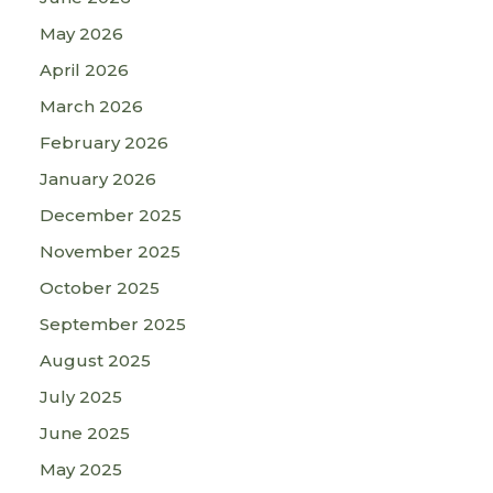
May 2026
April 2026
March 2026
February 2026
January 2026
December 2025
November 2025
October 2025
September 2025
August 2025
July 2025
June 2025
May 2025