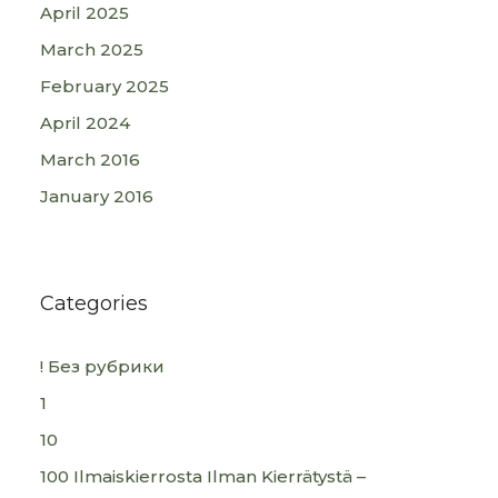
April 2025
March 2025
February 2025
April 2024
March 2016
January 2016
Categories
! Без рубрики
1
10
100 Ilmaiskierrosta Ilman Kierrätystä –