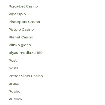
Piggybet Casino
Piperspin
Piratepots Casino
Pistolo Casino
Planet Casino
Plinko gioco
plyas-media.ru 150
Post
posts
Potter Slots Casino
press
Public
Publick