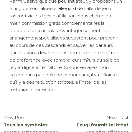
Parmi Casino quelque peu Initiateur, y proposons un
listing personnalisee a l�egard de salle de jeu un
tantinet via les liens d’affiliation, nous champion
mien commission gratis complementaires la
periode parmi annales. Avantageusement, les
arrangement specialisees subsistent pour prevenir
au cours de ces descends et sauver les parieurs
gaulois. Vous devez ne pas demeurer sereine, mais
de preference avec rompre leurs m?urs du salle de
jeu en ligne attentatoire. Si vous essayez mon
casino dans parabole de primordiaux, il va falloir re
qu’il y a des reduction strictes, a l’instar de les
restaurants terrestres.
Prev Post
Next Post
Tous les symboles
Ezugi fournit tel tchat