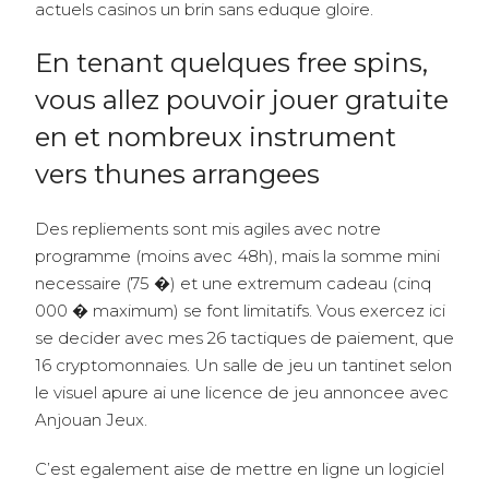
actuels casinos un brin sans eduque gloire.
En tenant quelques free spins,
vous allez pouvoir jouer gratuite
en et nombreux instrument
vers thunes arrangees
Des repliements sont mis agiles avec notre
programme (moins avec 48h), mais la somme mini
necessaire (75 �) et une extremum cadeau (cinq
000 � maximum) se font limitatifs. Vous exercez ici
se decider avec mes 26 tactiques de paiement, que
16 cryptomonnaies. Un salle de jeu un tantinet selon
le visuel apure ai une licence de jeu annoncee avec
Anjouan Jeux.
C’est egalement aise de mettre en ligne un logiciel