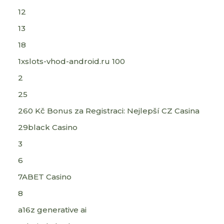
12
13
18
1xslots-vhod-android.ru 100
2
25
260 Kč Bonus za Registraci: Nejlepší CZ Casina
29black Casino
3
6
7ABET Casino
8
a16z generative ai