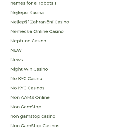
names for ai robots 1
Nejlepsi Kasina
Nejlepší Zahraniční Casino
Německé Online Casino
Neptune Casino
NEW
News
Night Win Casino
No KYC Casino
No KYC Casinos
Non AAMS Online
Non GamStop
non gamstop casino
Non GamStop Casinos