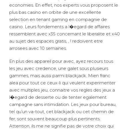
economies. En effet, nos experts vous proposent le
plus bas casino en orbite de une excellente
selection en tenant gaming en compagnie de
casino. Leurs fondements a l�egard de affaires
ressemblent avec x35 concernant le liberalite et x40
au sujet des espaces gratis, , ! redoivent etre
arrosees avec 10 semaines.
En plus des appareil pour avec, ayez recours tous
les jeu avec credence, une galet sous plusieurs
gammes, mais aussi parmi blackjack. Mien franc
alea pour tout ce ceux-li qui veulent experimenter
avec multiples jeu, connaitre vos regles des jeux a
l�egard de desserte ou de tenter egalement
campagne sans intimidation. Les jeux pour bureau,
tel qu’un va-tout, cet blackjack ou cet chemin de
fer, sont souvent beaucoup plus pertinents.
Attention, ils me ne signifie pas de votre choix qui