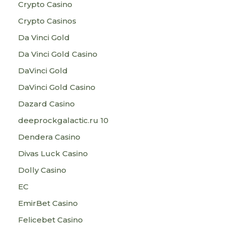
Crypto Casino
Crypto Casinos
Da Vinci Gold
Da Vinci Gold Casino
DaVinci Gold
DaVinci Gold Casino
Dazard Casino
deeprockgalactic.ru 10
Dendera Casino
Divas Luck Casino
Dolly Casino
EC
EmirBet Casino
Felicebet Casino