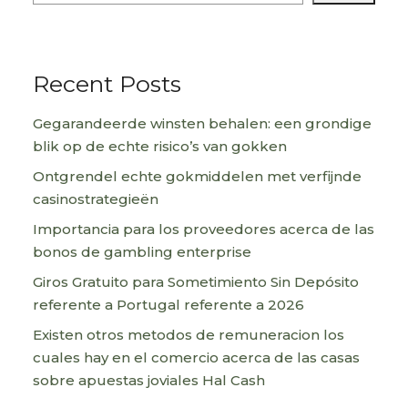
Recent Posts
Gegarandeerde winsten behalen: een grondige
blik op de echte risico’s van gokken
Ontgrendel echte gokmiddelen met verfijnde
casinostrategieën
Importancia para los proveedores acerca de las
bonos de gambling enterprise
Giros Gratuito para Sometimiento Sin Depósito
referente a Portugal referente a 2026
Existen otros metodos de remuneracion los
cuales hay en el comercio acerca de las casas
sobre apuestas joviales Hal Cash