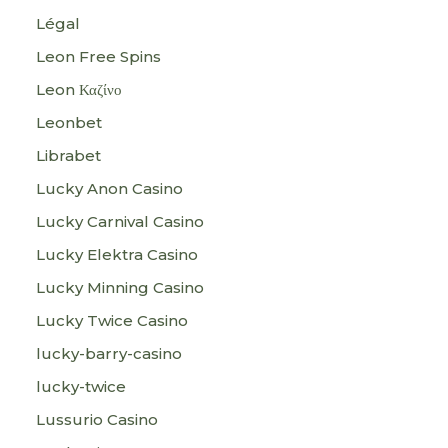
Légal
Leon Free Spins
Leon Καζίνο
Leonbet
Librabet
Lucky Anon Casino
Lucky Carnival Casino
Lucky Elektra Casino
Lucky Minning Casino
Lucky Twice Casino
lucky-barry-casino
lucky-twice
Lussurio Casino