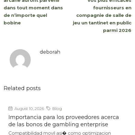
arcane auront parvenir
vos plus efficaces
dans tout moment dans
fournisseurs en
de n’importe quel
compagnie de salle de
bobine
jeu un tantinet en public
parmi 2026
deborah
Related posts
August 10, 2026
Blog
Importancia para los proveedores acerca
de las bonos de gambling enterprise
Compatibilidad movil asi� como optimizacion