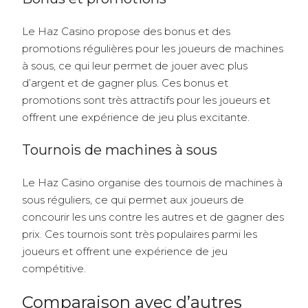
Le Haz Casino propose des bonus et des
promotions régulières pour les joueurs de machines
à sous, ce qui leur permet de jouer avec plus
d’argent et de gagner plus. Ces bonus et
promotions sont très attractifs pour les joueurs et
offrent une expérience de jeu plus excitante.
Tournois de machines à sous
Le Haz Casino organise des tournois de machines à
sous réguliers, ce qui permet aux joueurs de
concourir les uns contre les autres et de gagner des
prix. Ces tournois sont très populaires parmi les
joueurs et offrent une expérience de jeu
compétitive.
Comparaison avec d’autres