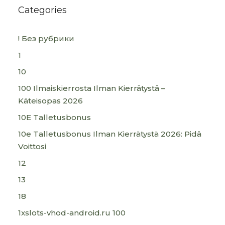
Categories
! Без рубрики
1
10
100 Ilmaiskierrosta Ilman Kierrätystä –
Käteisopas 2026
10E Talletusbonus
10e Talletusbonus Ilman Kierrätystä 2026: Pidä
Voittosi
12
13
18
1xslots-vhod-android.ru 100