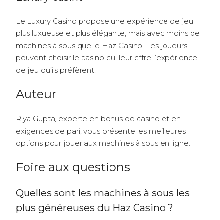
Le Luxury Casino propose une expérience de jeu
plus luxueuse et plus élégante, mais avec moins de
machines à sous que le Haz Casino. Les joueurs
peuvent choisir le casino qui leur offre l’expérience
de jeu qu’ils préfèrent.
Auteur
Riya Gupta, experte en bonus de casino et en
exigences de pari, vous présente les meilleures
options pour jouer aux machines à sous en ligne.
Foire aux questions
Quelles sont les machines à sous les
plus généreuses du Haz Casino ?