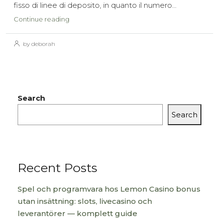
fisso di linee di deposito, in quanto il numero...
Continue reading
by deborah
Search
Search
Recent Posts
Spel och programvara hos Lemon Casino bonus
utan insättning: slots, livecasino och
leverantörer — komplett guide