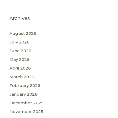
Archives
August 2026
July 2026
June 2026
May 2026
April 2026
March 2026
February 2026
January 2026
December 2025
November 2025