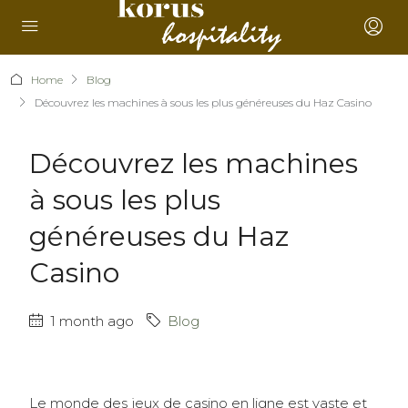
Home
Blog
Découvrez les machines à sous les plus généreuses du Haz Casino
Découvrez les machines
à sous les plus
généreuses du Haz
Casino
1 month ago
Blog
Le monde des jeux de casino en ligne est vaste et