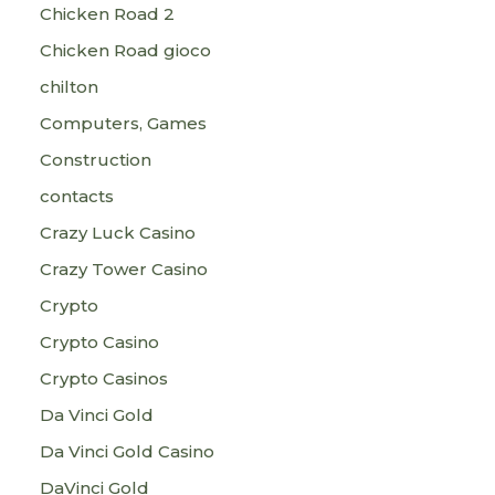
Chicken Road 2
Chicken Road gioco
chilton
Computers, Games
Construction
contacts
Crazy Luck Casino
Crazy Tower Сasino
Crypto
Crypto Casino
Crypto Casinos
Da Vinci Gold
Da Vinci Gold Casino
DaVinci Gold