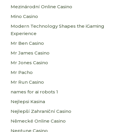
Mezinárodní Online Casino
Mino Casino
Modern Technology Shapes the iGaming
Experience
Mr Ben Casino
Mr James Casino
Mr Jones Casino
Mr Pacho
Mr Run Casino
names for ai robots 1
Nejlepsi Kasina
Nejlepší Zahraniční Casino
Německé Online Casino
Neptune Casino