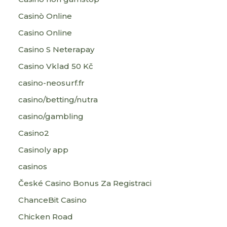
Casinò Online
Casino Online
Casino S Neterapay
Casino Vklad 50 Kč
casino-neosurf.fr
casino/betting/nutra
casino/gambling
Casino2
Casinoly app
casinos
České Casino Bonus Za Registraci
ChanceBit Casino
Chicken Road