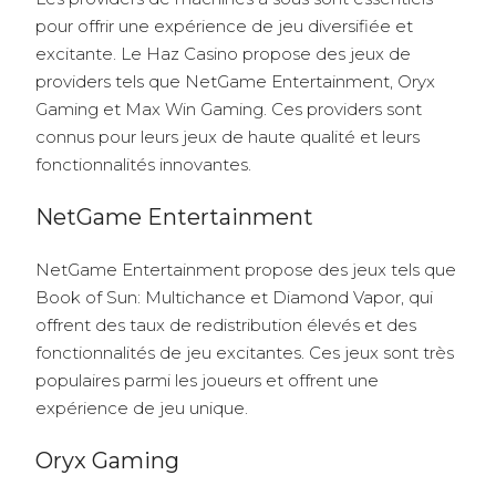
pour offrir une expérience de jeu diversifiée et
excitante. Le Haz Casino propose des jeux de
providers tels que NetGame Entertainment, Oryx
Gaming et Max Win Gaming. Ces providers sont
connus pour leurs jeux de haute qualité et leurs
fonctionnalités innovantes.
NetGame Entertainment
NetGame Entertainment propose des jeux tels que
Book of Sun: Multichance et Diamond Vapor, qui
offrent des taux de redistribution élevés et des
fonctionnalités de jeu excitantes. Ces jeux sont très
populaires parmi les joueurs et offrent une
expérience de jeu unique.
Oryx Gaming