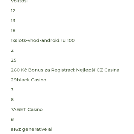
Voittosi
12
13
18
1xslots-vhod-android.ru 100
2
25
260 Kč Bonus za Registraci: Nejlepší CZ Casina
29black Casino
3
6
7ABET Casino
8
a16z generative ai