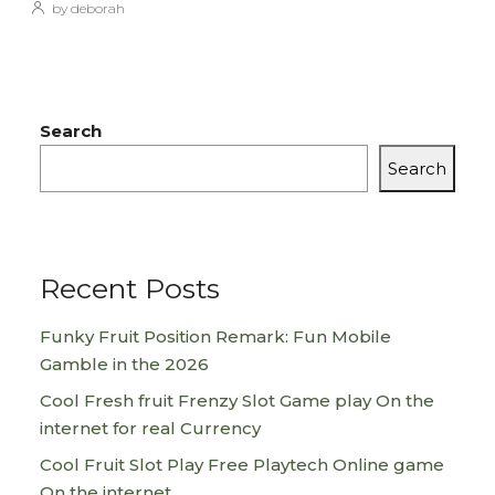
by deborah
Search
Search
Recent Posts
Funky Fruit Position Remark: Fun Mobile
Gamble in the 2026
Cool Fresh fruit Frenzy Slot Game play On the
internet for real Currency
Cool Fruit Slot Play Free Playtech Online game
On the internet