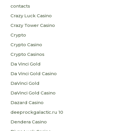
contacts
Crazy Luck Casino
Crazy Tower Сasino
Crypto
Crypto Casino
Crypto Casinos
Da Vinci Gold
Da Vinci Gold Casino
DaVinci Gold
DaVinci Gold Casino
Dazard Casino
deeprockgalactic.ru 10
Dendera Casino