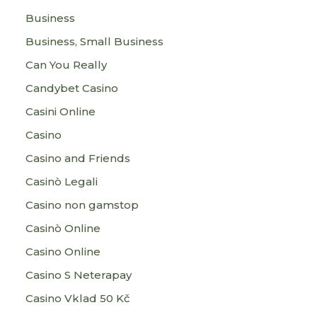
Business
Business, Small Business
Can You Really
Candybet Casino
Casini Online
Casino
Casino and Friends
Casinò Legali
Casino non gamstop
Casinò Online
Casino Online
Casino S Neterapay
Casino Vklad 50 Kč