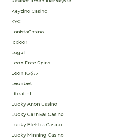
Kasinot Ilman Kierrätystä
Keyzino Casino
KYC
LanistaCasino
lcdoor
Légal
Leon Free Spins
Leon Καζίνο
Leonbet
Librabet
Lucky Anon Casino
Lucky Carnival Casino
Lucky Elektra Casino
Lucky Minning Casino