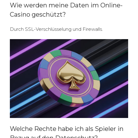
Wie werden meine Daten im Online-
Casino geschützt?
Durch SSL-Verschlüsselung und Firewalls.
Welche Rechte habe ich als Spieler in
Bezug auf den Datenschutz?