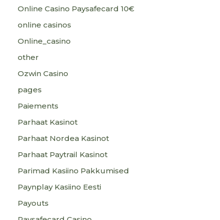
Online Casino Paysafecard 10€
online casinos
Online_casino
other
Ozwin Casino
pages
Paiements
Parhaat Kasinot
Parhaat Nordea Kasinot
Parhaat Paytrail Kasinot
Parimad Kasiino Pakkumised
Paynplay Kasiino Eesti
Payouts
Paysafecard Casino