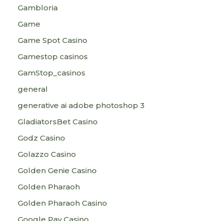
Gambloria
Game
Game Spot Casino
Gamestop casinos
GamStop_casinos
general
generative ai adobe photoshop 3
GladiatorsBet Casino
Godz Casino
Golazzo Casino
Golden Genie Casino
Golden Pharaoh
Golden Pharaoh Casino
Google Pay Casino