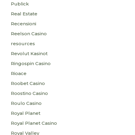
Publick
Real Estate
Recensioni
Reelson Casino
resources
Revolut Kasinot
Ringospin Casino
Rioace
Roobet Casino
Roostino Casino
Roulo Casino
Royal Planet
Royal Planet Casino
Royal Valley