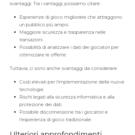
svantaggi. Tra i vantaggi, possiamo citare:
Esperienze di gioco migliorate che attraggono
un pubblico più ampio.
Maggiore sicurezza e trasparenza nelle
transazioni.
Possibilità di analizzare i dati dei giocatori per
ottimizzare le offerte.
Tuttavia, ci sono anche svantaggi da considerare:
Costi elevati per l’implementazione delle nuove
tecnologie.
Rischi legati alla sicurezza informatica e alla
protezione dei dati.
Possibile disconnessione tra i giocatori e
l’esperienza di gioco tradizionale.
Ulteriori approfondimenti