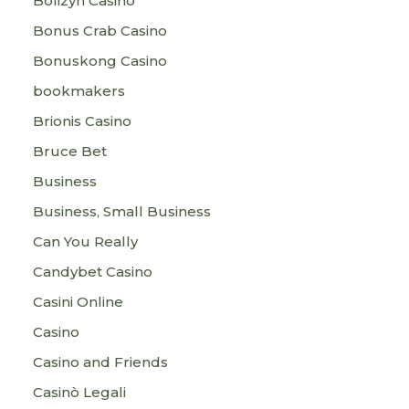
Bolizyn Casino
Bonus Crab Casino
Bonuskong Casino
bookmakers
Brionis Casino
Bruce Bet
Business
Business, Small Business
Can You Really
Candybet Casino
Casini Online
Casino
Casino and Friends
Casinò Legali