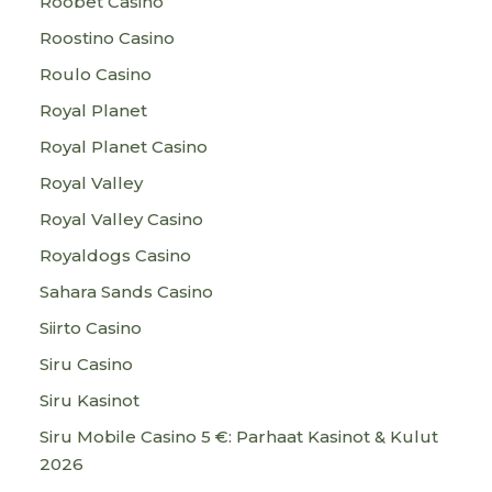
Roobet Casino
Roostino Casino
Roulo Casino
Royal Planet
Royal Planet Casino
Royal Valley
Royal Valley Casino
Royaldogs Casino
Sahara Sands Casino
Siirto Casino
Siru Casino
Siru Kasinot
Siru Mobile Casino 5 €: Parhaat Kasinot & Kulut
2026