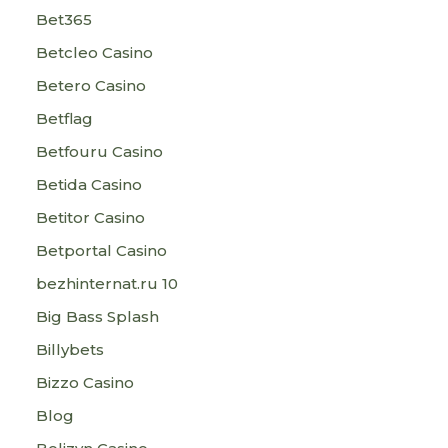
Bet365
Betcleo Casino
Betero Casino
Betflag
Betfouru Casino
Betida Casino
Betitor Casino
Betportal Casino
bezhinternat.ru 10
Big Bass Splash
Billybets
Bizzo Casino
Blog