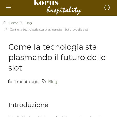
Home
Blog
Come la tecnologia sta plasmando il futuro delle slot
Come la tecnologia sta
plasmando il futuro delle
slot
1 month ago
Blog
Introduzione