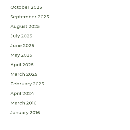
October 2025
September 2025
August 2025
July 2025
June 2025
May 2025
April 2025
March 2025
February 2025
April 2024
March 2016
January 2016