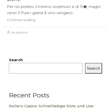
Per rso prelievi, il minimo sostenuto e di 15�, magro
verso 3 Pure i gratta & vinci vengano...
Continue reading
by deborah
Search
Search
Recent Posts
Rollero Casino: Schnelllebige Slots und Live-