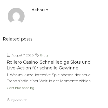
deborah
Related posts
August 7, 2026
Blog
Rollero Casino: Schnelllebige Slots und
Live-Action für schnelle Gewinne
1. Warum kurze, intensive Spielphasen der neue
Trend sindIn einer Welt, in der Momente zählen,...
Continue reading
by deborah