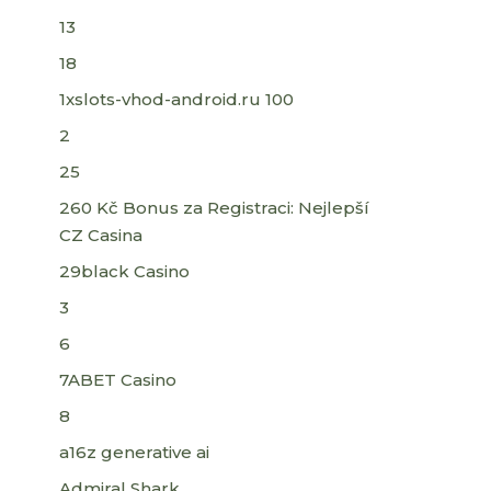
13
18
1xslots-vhod-android.ru 100
2
25
260 Kč Bonus za Registraci: Nejlepší
CZ Casina
29black Casino
3
6
7ABET Casino
8
a16z generative ai
Admiral Shark