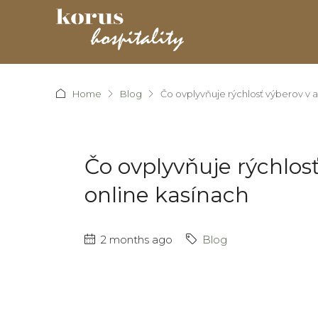
Home
Blog
Čo ovplyvňuje rýchlosť výberov v a
Čo ovplyvňuje rýchlos
online kasínach
2 months ago
Blog