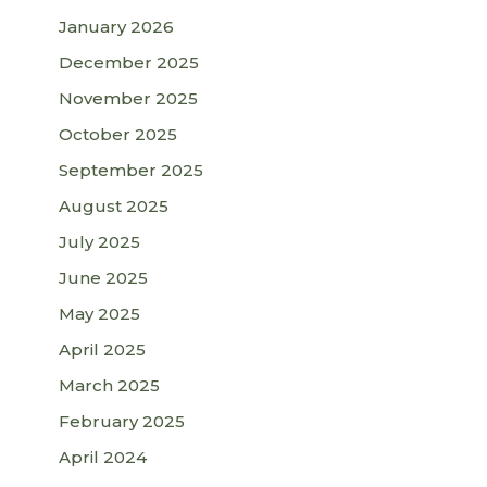
January 2026
December 2025
November 2025
October 2025
September 2025
August 2025
July 2025
June 2025
May 2025
April 2025
March 2025
February 2025
April 2024