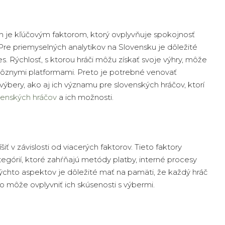
ch je kľúčovým faktorom, ktorý ovplyvňuje spokojnosť
 Pre priemyselných analytikov na Slovensku je dôležité
s. Rýchlosť, s ktorou hráči môžu získať svoje výhry, môže
rôznymi platformami. Preto je potrebné venovať
ýbery, ako aj ich významu pre slovenských hráčov, ktorí
ovenských hráčov
a ich možnosti.
iť v závislosti od viacerých faktorov. Tieto faktory
górií, ktoré zahŕňajú metódy platby, interné procesy
 týchto aspektov je dôležité mať na pamäti, že každý hráč
 môže ovplyvniť ich skúsenosti s výbermi.