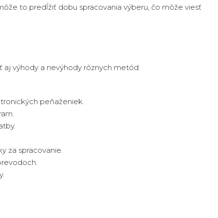
 môže to predĺžiť dobu spracovania výberu, čo môže viesť
ážiť aj výhody a nevýhody rôznych metód:
ktronických peňaženiek.
ram.
tby.
y za spracovanie.
prevodoch.
y.