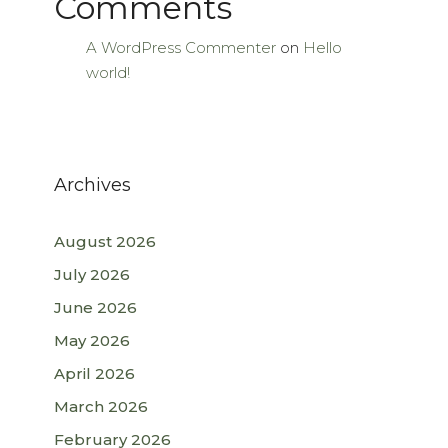
Comments
A WordPress Commenter
on
Hello
world!
Archives
August 2026
July 2026
June 2026
May 2026
April 2026
March 2026
February 2026