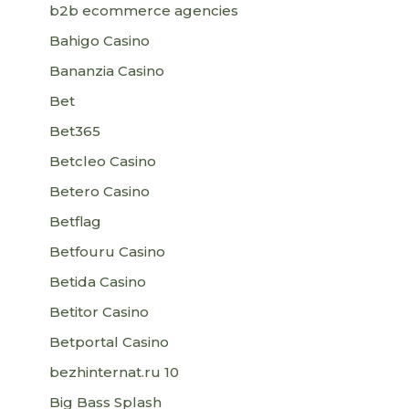
b2b ecommerce agencies
Bahigo Casino
Bananzia Casino
Bet
Bet365
Betcleo Casino
Betero Casino
Betflag
Betfouru Casino
Betida Casino
Betitor Casino
Betportal Casino
bezhinternat.ru 10
Big Bass Splash