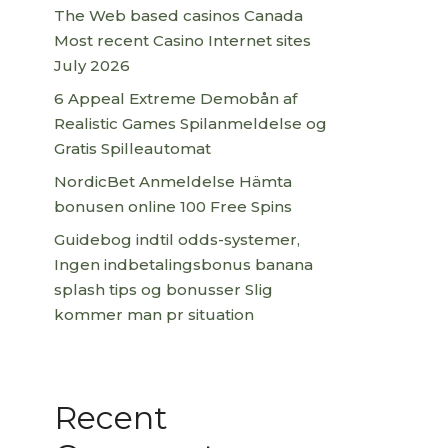
The Web based casinos Canada
Most recent Casino Internet sites
July 2026
6 Appeal Extreme Demobån af
Realistic Games Spilanmeldelse og
Gratis Spilleautomat
NordicBet Anmeldelse Hämta
bonusen online 100 Free Spins
Guidebog indtil odds-systemer,
Ingen indbetalingsbonus banana
splash tips og bonusser Slig
kommer man pr situation
Recent