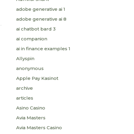
adobe generative ai 1
adobe generative ai 8
ai chatbot bard 3
ai companion
ai in finance examples 1
Allyspin
anonymous
Apple Pay Kasinot
archive
articles
Asino Casino
Avia Masters
Avia Masters Casino