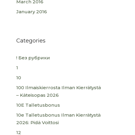
March 2016
January 2016
Categories
! Без рубрики
1
10
100 Ilmaiskierrosta Ilman Kierrätystä
– Käteisopas 2026
10E Talletusbonus
10e Talletusbonus Ilman Kierrätystä
2026: Pidä Voittosi
12