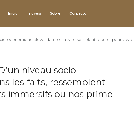
Início
Imóveis
Sobre
Contacto
cio-economique eleve, dans les faits, ressemblent reputes pour vos po
D’un niveau socio-
s les faits, ressemblent
ts immersifs ou nos prime