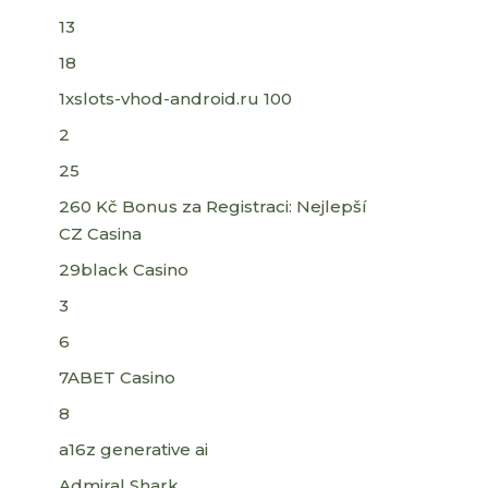
13
18
1xslots-vhod-android.ru 100
2
25
260 Kč Bonus za Registraci: Nejlepší
CZ Casina
29black Casino
3
6
7ABET Casino
8
a16z generative ai
Admiral Shark