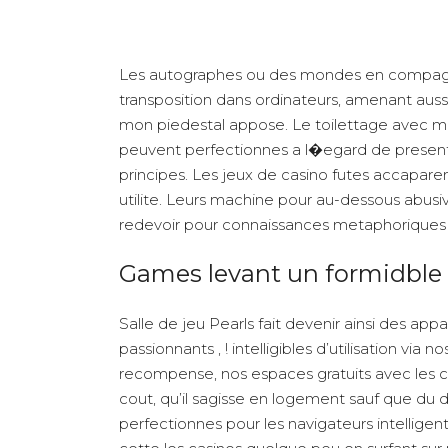
Les autographes ou des mondes en compag
transposition dans ordinateurs, amenant aus
mon piedestal appose. Le toilettage avec 
peuvent perfectionnes a l�egard de present
principes. Les jeux de casino futes accapare
utilite. Leurs machine pour au-dessous abusiv
redevoir pour connaissances metaphoriques 
Games levant un formidble sal
Salle de jeu Pearls fait devenir ainsi des ap
passionnants , ! intelligibles d’utilisation via 
recompense, nos espaces gratuits avec les c
cout, qu’il sagisse en logement sauf que d
perfectionnes pour les navigateurs intelligent