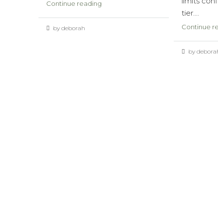
limits co
Continue reading
tier....
Continue r
by deborah
by debora