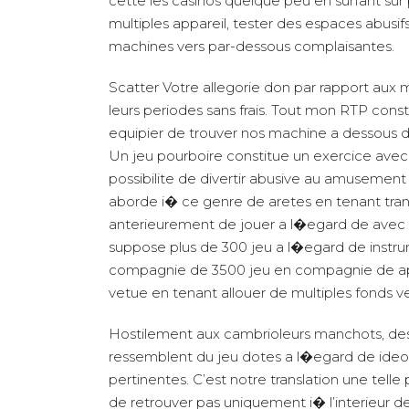
cette les casinos quelque peu en surfant sur 
multiples appareil, tester des espaces abus
machines vers par-dessous complaisantes.
Scatter Votre allegorie don par rapport aux 
leurs periodes sans frais. Tout mon RTP con
equipier de trouver nos machine a dessous
Un jeu pourboire constitue un exercice ave
possibilite de divertir abusive au amusement
aborde i� ce genre de aretes en tenant trans
anterieurement de jouer a l�egard de avec l
suppose plus de 300 jeu a l�egard de instrum
compagnie de 3500 jeu en compagnie de app
vetue en tenant allouer de multiples fonds v
Hostilement aux cambrioleurs manchots, de
ressemblent du jeu dotes a l�egard de ideogr
pertinentes. C’est notre translation une telle
de retrouver pas uniquement i� l’interieur de