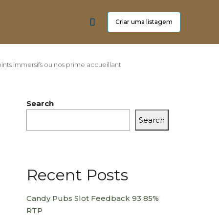
Criar uma listagem
ints immersifs ou nos prime accueillant
Search
Search
Recent Posts
Candy Pubs Slot Feedback 93 85%
RTP