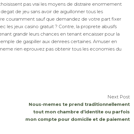
choisissent pas vrai les moyens de distraire enormement
 degat de jeu sans avoir de aiguillonner tous les
re couramment sauf que demandez de votre part fixer
les jeux casino gratuit ? Contre, la proprete abusifs
tenant grandir leurs chances en tenant encaisser pour la
 exemple de gaspiller aux denrees certaines. Amuser en
s-meme rien eprouvez pas obtenir tous les economies du
Next Post
Nous-memes te prend traditionnellement
tout mon chambre d’identite ou parfois
mon compte pour domicile et de paiement