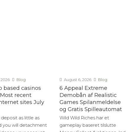
 2026
Blog
August 6, 2026
Blog
 based casinos
6 Appeal Extreme
Most recent
Demobån af Realistic
nternet sites July
Games Spilanmeldelse
og Gratis Spilleautomat
deposit as little as
Wild Wild Riches har et
d you will detachment
gameplay baseret tilslutte