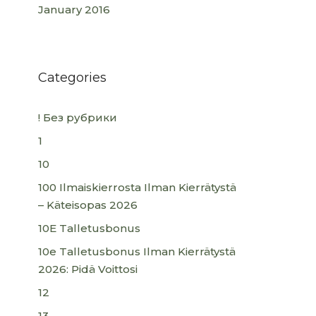
January 2016
Categories
! Без рубрики
1
10
100 Ilmaiskierrosta Ilman Kierrätystä
– Käteisopas 2026
10E Talletusbonus
10e Talletusbonus Ilman Kierrätystä
2026: Pidä Voittosi
12
13