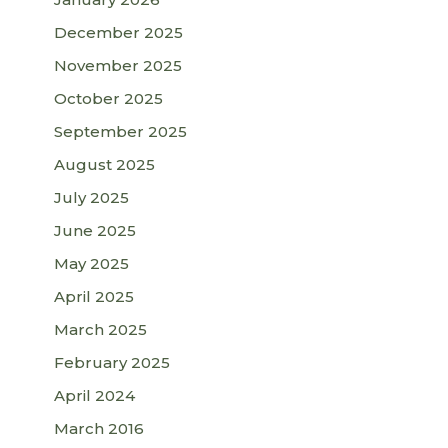
December 2025
November 2025
October 2025
September 2025
August 2025
July 2025
June 2025
May 2025
April 2025
March 2025
February 2025
April 2024
March 2016