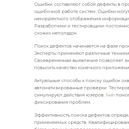
Ошибки составляют собой дефекты в пр
ошибочной работе систем. Ошибки могу
некорректного отображения информации
Разработчики и тестировщики постоянн
схожих неполадок.
Поиск дефектов начинается на фазе пр
Эксперты применяют различные техники 
Своевременная выявление позволяет зна
повысить качество конечного приложени
Актуальные способы к поиску ошибок ох
автоматизированные проверки. Тестиро
симулируют действия юзеров.
1win
помог
фиксирования проблем.
Эффективность поиска дефектов опреде
применяемых средств. Квалифицированн