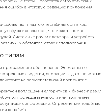
ют важные тесты. Недостаток автоматических
ания ошибок в итоговую редакцию приложения
и добавляют лишнюю нестабильность в код.
ую функциональность, что может сломать
дулей. Системные рамки платформ и устройств
 различных обстоятельствах использования.
о типам
и программного обеспечения. Элементы не
некорректные сведения, операции выдают неверные
действуют на пользовательский восприятие.
рректной воплощении алгоритмов и бизнес-правил.
ибочной последовательности или принимает
поступающих информации. Определение подобных
ия кода 1win.