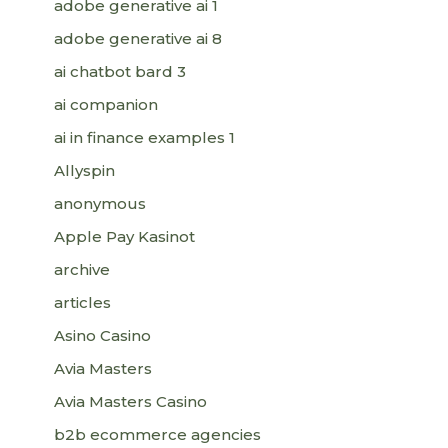
adobe generative ai 1
adobe generative ai 8
ai chatbot bard 3
ai companion
ai in finance examples 1
Allyspin
anonymous
Apple Pay Kasinot
archive
articles
Asino Casino
Avia Masters
Avia Masters Casino
b2b ecommerce agencies